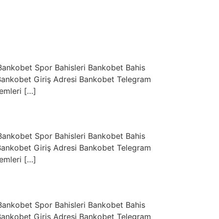
Bankobet Spor Bahisleri Bankobet Bahis
 Bankobet Giriş Adresi Bankobet Telegram
emleri […]
Bankobet Spor Bahisleri Bankobet Bahis
 Bankobet Giriş Adresi Bankobet Telegram
emleri […]
Bankobet Spor Bahisleri Bankobet Bahis
 Bankobet Giriş Adresi Bankobet Telegram