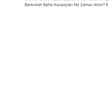
Bankobet Bahis Kazançları Ne Zaman Alınır? 