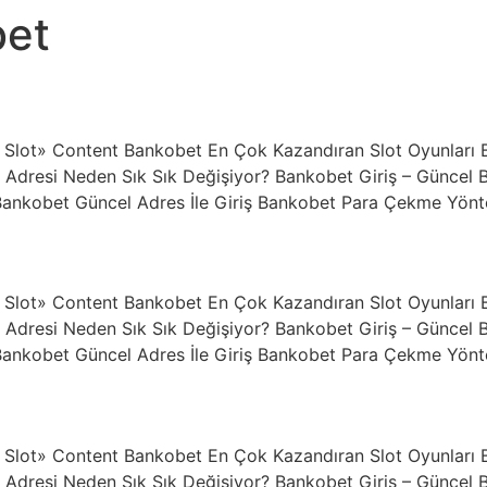
bet
e Slot» Content Bankobet En Çok Kazandıran Slot Oyunları 
ş Adresi Neden Sık Sık Değişiyor? Bankobet Giriş – Güncel
Bankobet Güncel Adres İle Giriş Bankobet Para Çekme Yönt
e Slot» Content Bankobet En Çok Kazandıran Slot Oyunları 
ş Adresi Neden Sık Sık Değişiyor? Bankobet Giriş – Güncel
Bankobet Güncel Adres İle Giriş Bankobet Para Çekme Yönt
e Slot» Content Bankobet En Çok Kazandıran Slot Oyunları 
ş Adresi Neden Sık Sık Değişiyor? Bankobet Giriş – Güncel