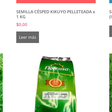
SEMILLA CÉSPED KIKUYO PELLETEADA x
S
1 KG
(
$
0,00
Leer más