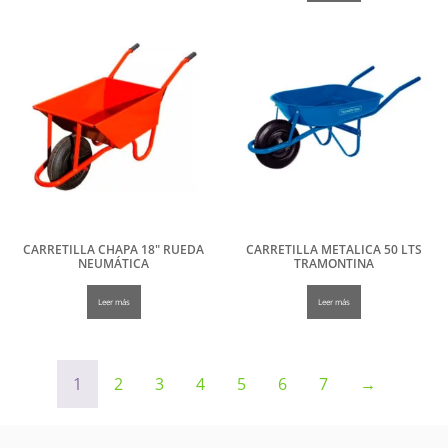
CARRETILLA CHAPA 18″ RUEDA
CARRETILLA METALICA 50 LTS
NEUMÁTICA
TRAMONTINA
Leer más
Leer más
1
2
3
4
5
6
7
→