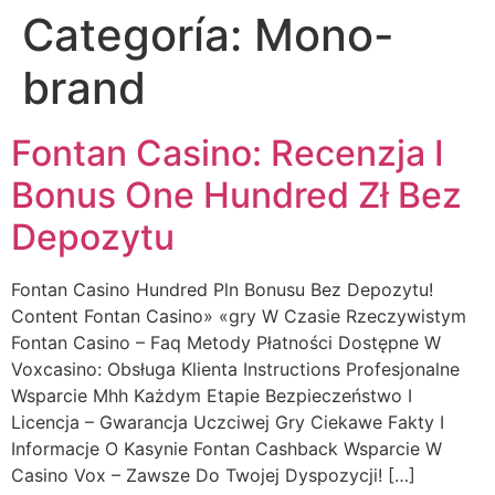
Categoría:
Mono-
Ir
al
brand
contenido
Fontan Casino: Recenzja I
Bonus One Hundred Zł Bez
Depozytu
Fontan Casino Hundred Pln Bonusu Bez Depozytu!
Content Fontan Casino» «gry W Czasie Rzeczywistym
Fontan Casino – Faq Metody Płatności Dostępne W
Voxcasino: Obsługa Klienta Instructions Profesjonalne
Wsparcie Mhh Każdym Etapie Bezpieczeństwo I
Licencja – Gwarancja Uczciwej Gry Ciekawe Fakty I
Informacje O Kasynie Fontan Cashback Wsparcie W
Casino Vox – Zawsze Do Twojej Dyspozycji! […]