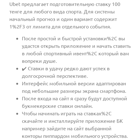
Ubet предлагает подготовительную ставку 100
тенге для любого вида спорта. Для системы
начальный прогноз и один вариант содержит
1%2F3 от лимита для отдельного события.
После простой и быстрой установки%2C вы
удастся открыть приложение и начать ставить
в любой спортивный ивент%2C который вам
вопреки душе.
✔️ Ставки в удачу редко дают успех в
долгосрочной перспективе.
Интерфейс мобильной версии адаптирован
под небольшие размеры экрана смартфона.
После входа на сайт я сразу будут доступной
букмекерские ставки онлайн.
Чтобы начинать играть на ставках%2C
скачайте и инсталлируйте приложение БК
например зайдите на сайт выбранной
конторы пиппардом мобильного устройства.