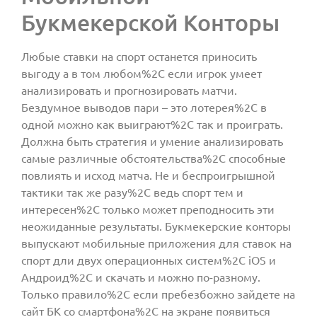
Букмекерской Конторы
Любые ставки на спорт останется приносить
выгоду а в том любом%2C если игрок умеет
анализировать и прогнозировать матчи.
Бездумное выводов пари – это лотерея%2C в
одной можно как выиграют%2C так и проиграть.
Должна быть стратегия и умение анализировать
самые различные обстоятельства%2C способные
повлиять и исход матча. Не и беспроигрышной
тактики так же разу%2C ведь спорт тем и
интересен%2C только может преподносить эти
неожиданные результаты. Букмекерские конторы
выпускают мобильные приложения для ставок на
спорт дли двух операционных систем%2C iOS и
Андроид%2C и скачать и можно по-разному.
Только правило%2C если пребезбожно зайдете на
сайт БК со смартфона%2C на экране появиться