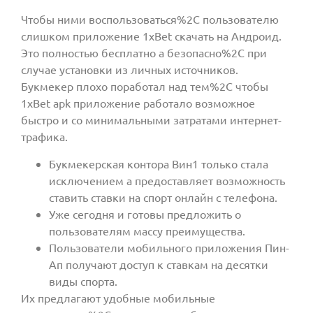
Чтобы ними воспользоваться%2C пользователю
слишком приложение 1xBet скачать на Андроид.
Это полностью бесплатно а безопасно%2C при
случае установки из личных источников.
Букмекер плохо поработал над тем%2C чтобы
1xBet apk приложение работало возможное
быстро и со минимальными затратами интернет-
трафика.
Букмекерская контора Вин1 только стала
исключением а предоставляет возможность
ставить ставки на спорт онлайн с телефона.
Уже сегодня и готовы предложить о
пользователям массу преимущества.
Пользователи мобильного приложения Пин-
Ап получают доступ к ставкам на десятки
виды спорта.
Их предлагают удобные мобильные