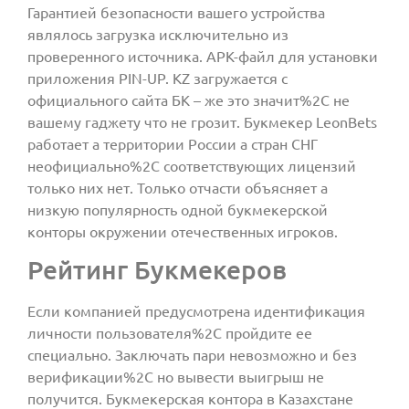
Гарантией безопасности вашего устройства
являлось загрузка исключительно из
проверенного источника. APK-файл для установки
приложения PIN-UP. KZ загружается с
официального сайта БК – же это значит%2C не
вашему гаджету что не грозит. Букмекер LeonBets
работает а территории России а стран СНГ
неофициально%2C соответствующих лицензий
только них нет. Только отчасти объясняет а
низкую популярность одной букмекерской
конторы окружении отечественных игроков.
Рейтинг Букмекеров
Если компанией предусмотрена идентификация
личности пользователя%2C пройдите ее
специально. Заключать пари невозможно и без
верификации%2C но вывести выигрыш не
получится. Букмекерская контора в Казахстане