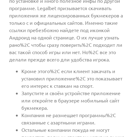
по установке и много полезное инфы по другой
программе. Legalbet призывается скачивать
приложения же лицензированных букмекеров а
только с и официальных сайтов. Именно такие
ссылки пребезбожно найдете под иконкой
Андроид на одной странице. О их лучше узнать
рано%2C чтобы сразу поверить%2C подходит ли
вас такой способ игры или нет. Но%2C все это
делали прежде всего дли удобства игрока.
Кроме этого%2C если клиент закачать и
установил приложение%2C это показывает
его интерес к ставкам на спорт.
Запустите и своём устройстве приложение
или откройте в браузере мобильный сайт
букмекера.
Компания не размещает программы%2C
связанные с азартными играми.
Остальные компании покуда не могут