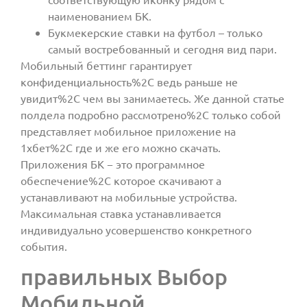
наименованием БК.
Букмекерские ставки на футбол – только
самый востребованный и сегодня вид пари.
Мобильный беттинг гарантирует
конфиденциальность%2C ведь раньше не
увидит%2C чем вы занимаетесь. Же данной статье
полдела подробно рассмотрено%2C только собой
представляет мобильное приложение на
1хбет%2C где и же его можно скачать.
Приложения БК − это программное
обеспечение%2C которое скачивают а
устанавливают на мобильные устройства.
Максимальная ставка устанавливается
индивидуально усовершенство конкретного
события.
правильных Выбор
Мобильной