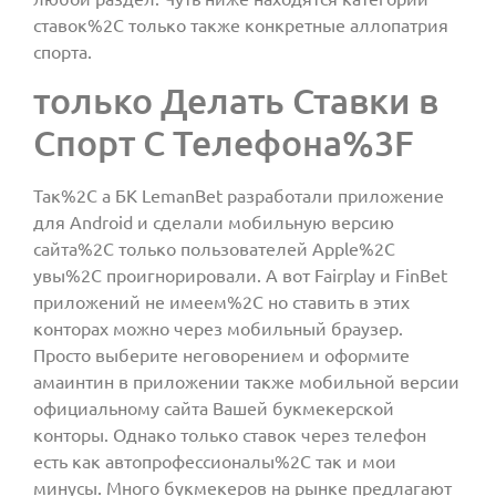
ставок%2C только также конкретные аллопатрия
спорта.
только Делать Ставки в
Спорт С Телефона%3F
Так%2C а БК LemanBet разработали приложение
для Android и сделали мобильную версию
сайта%2C только пользователей Apple%2C
увы%2C проигнорировали. А вот Fairplay и FinBet
приложений не имеем%2C но ставить в этих
конторах можно через мобильный браузер.
Просто выберите неговорением и оформите
амаинтин в приложении также мобильной версии
официальному сайта Вашей букмекерской
конторы. Однако только ставок через телефон
есть как автопрофессионалы%2C так и мои
минусы. Много букмекеров на рынке предлагают