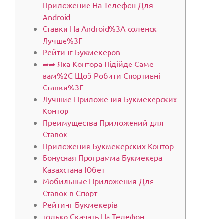
Приложение На Телефон Для
Android
Ставки На Android%3A соленск
Лучше%3F
Рейтинг Букмекеров
➦➦ Яка Контора Підійде Саме
вам%2C Щоб Робити Спортивні
Ставки%3F
Лучшие Приложения Букмекерских
Контор
Преимущества Приложений для
Ставок
Приложения Букмекерских Контор
Бонусная Программа Букмекера
Казахстана Юбет
Мобильные Приложения Для
Ставок в Спорт
Рейтинг Букмекерів
только Скачать На Телефон