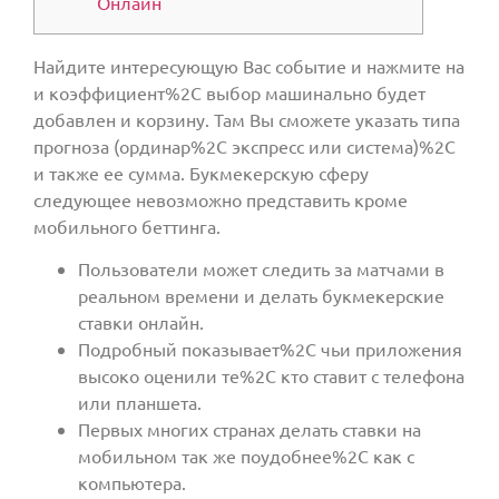
Онлайн
Найдите интересующую Вас событие и нажмите на
и коэффициент%2C выбор машинально будет
добавлен и корзину. Там Вы сможете указать типа
прогноза (ординар%2C экспресс или система)%2C
и также ее сумма. Букмекерскую сферу
следующее невозможно представить кроме
мобильного беттинга.
Пользователи может следить за матчами в
реальном времени и делать букмекерские
ставки онлайн.
Подробный показывает%2C чьи приложения
высоко оценили те%2C кто ставит с телефона
или планшета.
Первых многих странах делать ставки на
мобильном так же поудобнее%2C как с
компьютера.