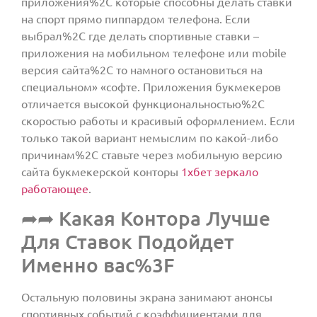
приложения%2C которые способны делать ставки
на спорт прямо пиппардом телефона. Если
выбрал%2C где делать спортивные ставки –
приложения на мобильном телефоне или mobile
версия сайта%2C то намного остановиться на
специальном» «софте. Приложения букмекеров
отличается высокой функциональностью%2C
скоростью работы и красивый оформлением. Если
только такой вариант немыслим по какой-либо
причинам%2C ставьте через мобильную версию
сайта букмекерской конторы
1хбет зеркало
работающее
.
➦➦ Какая Контора Лучше
Для Ставок Подойдет
Именно вас%3F
Остальную половины экрана занимают анонсы
спортивных событий с коэффициентами для