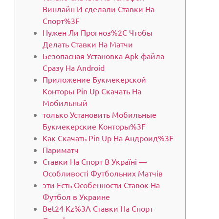
Винлайн И сделали Ставки На
Спорт%3F
Нужен Ли Прогноз%2C Чтобы
Делать Ставки На Матчи
Безопасная Установка Apk-файла
Сразу На Android
Приложение Букмекерской
Конторы Pin Up Скачать На
Мобильный
только Установить Мобильные
Букмекерские Конторы%3F
Как Скачать Pin Up На Андроид%3F
Париматч
Ставки На Спорт В Україні —
Особливості Футбольних Матчів
эти Есть Особенности Ставок На
Футбол в Украине
Bet24 Kz%3A Ставки На Спорт