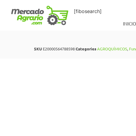
[fibosearch]
INICI
SKU
E20000564788598
Categories
AGROQUÍMICOS
,
Fun