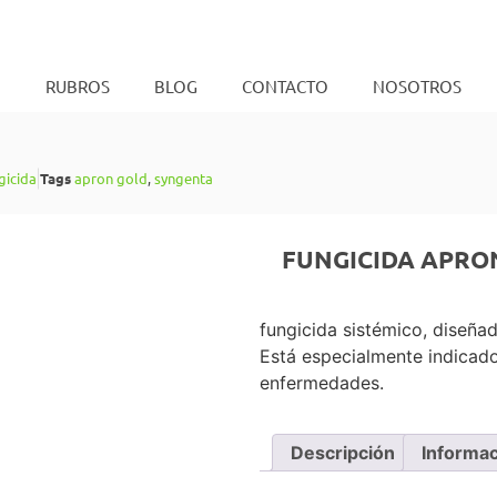
O
RUBROS
BLOG
CONTACTO
NOSOTROS
gicida
Tags
apron gold
,
syngenta
FUNGICIDA APRON
fungicida sistémico, diseñad
Está especialmente indicad
enfermedades.
Descripción
Informac