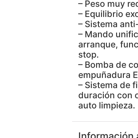
– Peso muy re
– Equilibrio ex
– Sistema anti
– Mando unifi
arranque, fun
stop.
– Bomba de co
empuñadura El
– Sistema de fi
duración con 
auto limpieza.
Información 