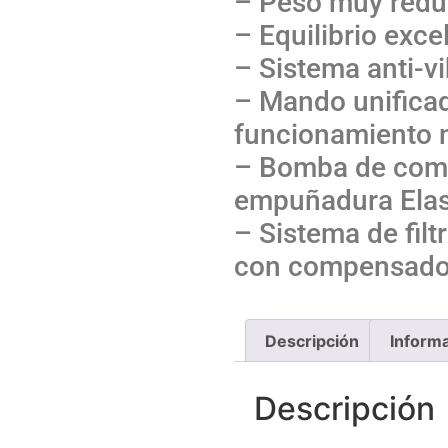
– Peso muy redu
– Equilibrio exce
– Sistema anti-vi
– Mando unifica
funcionamiento n
– Bomba de comb
empuñadura Elas
– Sistema de filt
con compensador 
Descripción
Informa
Descripción