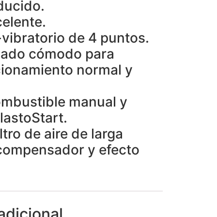
ducido.
celente.
-vibratorio de 4 puntos.
cado cómodo para
cionamiento normal y
mbustible manual y
astoStart.
ltro de aire de larga
compensador y efecto
adicional