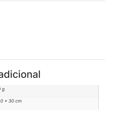
adicional
 g
40 × 30 cm