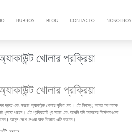
IO
RUBROS
BLOG
CONTACTO
NOSOTROS
্যাকাউন্ট খোলার প্রক্রিয়া
্যাকাউন্ট খোলার প্রক্রিয়া
রীদের দ্রুত এবং সহজে অ্যাকাউন্ট খোলার সুবিধা দেয়। এই নিবন্ধে, আমরা আপনাকে
ন্ট খুলতে পারেন। এই প্রক্রিয়াটি খুব সহজ এবং আপনি যদি আমাদের নির্দেশনাগুলো
রবেন। আসুন দেখে নেওয়া যাক কিভাবে এটি করবেন।