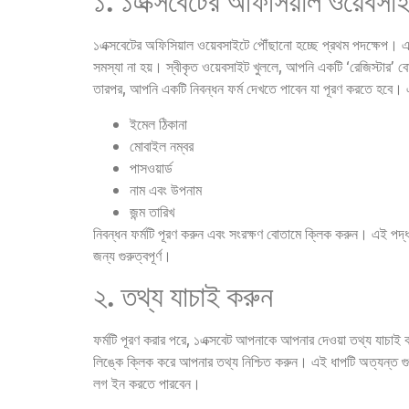
১. ১এক্সবেটের অফিসিয়াল ওয়েবসা
১এক্সবেটের অফিসিয়াল ওয়েবসাইটে পৌঁছানো হচ্ছে প্রথম পদক্ষেপ।
সমস্যা না হয়। স্বীকৃত ওয়েবসাইট খুললে, আপনি একটি ‘রেজিস্টার’ 
তারপর, আপনি একটি নিবন্ধন ফর্ম দেখতে পাবেন যা পূরণ করতে হবে। এ
ইমেল ঠিকানা
মোবাইল নম্বর
পাসওয়ার্ড
নাম এবং উপনাম
জন্ম তারিখ
নিবন্ধন ফর্মটি পূরণ করুন এবং সংরক্ষণ বোতামে ক্লিক করুন। এই পদ্ধ
জন্য গুরুত্বপূর্ণ।
২. তথ্য যাচাই করুন
ফর্মটি পূরণ করার পরে, ১এক্সবেট আপনাকে আপনার দেওয়া তথ্য যাচা
লিঙ্কে ক্লিক করে আপনার তথ্য নিশ্চিত করুন। এই ধাপটি অত্যন্ত গুর
লগ ইন করতে পারবেন।