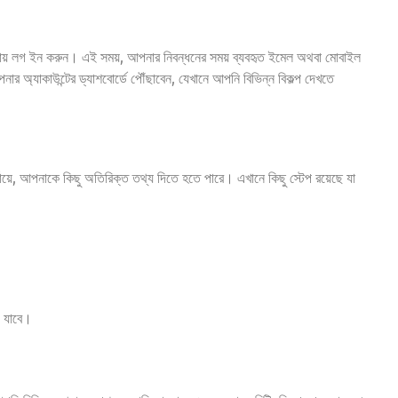
নরায় লগ ইন করুন। এই সময়, আপনার নিবন্ধনের সময় ব্যবহৃত ইমেল অথবা মোবাইল
র অ্যাকাউন্টের ড্যাশবোর্ডে পৌঁছাবেন, যেখানে আপনি বিভিন্ন বিকল্প দেখতে
য়ে, আপনাকে কিছু অতিরিক্ত তথ্য দিতে হতে পারে। এখানে কিছু স্টেপ রয়েছে যা
ে যাবে।