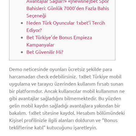
Avantajlar Sağlar?» «[newline]bet Spor
Bahisleri: Günlük 7000’den Fazla Bahis
Seçeneği
Neden Türk Oyuncular 1xbet’i Tercih
Ediyor?
Bet Türkiye’de Bonus Empieza
Kampanyalar
Bet Güvenilir Mi?
Demo neticesinde oyunları ücretsiz şekilde para
harcamadan check edebilirsiniz. 1xBet Türkiye mobil
uygulama ve tarayıcı üzerinden kullanım fırsatı sunan
bir platformdur. Ancak kullanıcılar mobil kullanımın ne
gibi avantajlar sağladığını bilmemektedir. Bu yüzden
gelin mobil kaydın sağladığı avantajlara yakından bir
bakalım. 1xBet sitesine kaydol. Hesabım bölümündeki
Kişisel profilinizle ilgili alanları doldurun ve “Bonus
tekliflerine katıl” kutucuğunu işaretleyin.