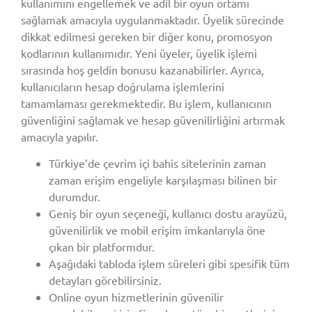
kullanımını engellemek ve adil bir oyun ortamı
sağlamak amacıyla uygulanmaktadır. Üyelik sürecinde
dikkat edilmesi gereken bir diğer konu, promosyon
kodlarının kullanımıdır. Yeni üyeler, üyelik işlemi
sırasında hoş geldin bonusu kazanabilirler. Ayrıca,
kullanıcıların hesap doğrulama işlemlerini
tamamlaması gerekmektedir. Bu işlem, kullanıcının
güvenliğini sağlamak ve hesap güvenilirliğini artırmak
amacıyla yapılır.
Türkiye’de çevrim içi bahis sitelerinin zaman
zaman erişim engeliyle karşılaşması bilinen bir
durumdur.
Geniş bir oyun seçeneği, kullanıcı dostu arayüzü,
güvenilirlik ve mobil erişim imkanlarıyla öne
çıkan bir platformdur.
Aşağıdaki tabloda işlem süreleri gibi spesifik tüm
detayları görebilirsiniz.
Online oyun hizmetlerinin güvenilir