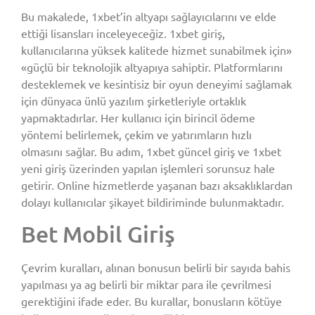
Bu makalede, 1xbet’in altyapı sağlayıcılarını ve elde
ettiği lisansları inceleyeceğiz. 1xbet giriş,
kullanıcılarına yüksek kalitede hizmet sunabilmek için»
«güçlü bir teknolojik altyapıya sahiptir. Platformlarını
desteklemek ve kesintisiz bir oyun deneyimi sağlamak
için dünyaca ünlü yazılım şirketleriyle ortaklık
yapmaktadırlar. Her kullanıcı için birincil ödeme
yöntemi belirlemek, çekim ve yatırımların hızlı
olmasını sağlar. Bu adım, 1xbet güncel giriş ve 1xbet
yeni giriş üzerinden yapılan işlemleri sorunsuz hale
getirir. Online hizmetlerde yaşanan bazı aksaklıklardan
dolayı kullanıcılar şikayet bildiriminde bulunmaktadır.
Bet Mobil Giriş
Çevrim kuralları, alınan bonusun belirli bir sayıda bahis
yapılması ya ag belirli bir miktar para ile çevrilmesi
gerektiğini ifade eder. Bu kurallar, bonusların kötüye