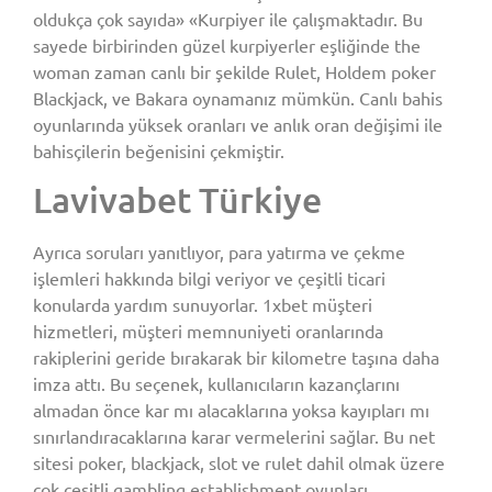
oldukça çok sayıda» «Kurpiyer ile çalışmaktadır. Bu
sayede birbirinden güzel kurpiyerler eşliğinde the
woman zaman canlı bir şekilde Rulet, Holdem poker
Blackjack, ve Bakara oynamanız mümkün. Canlı bahis
oyunlarında yüksek oranları ve anlık oran değişimi ile
bahisçilerin beğenisini çekmiştir.
Lavivabet Türkiye
Ayrıca soruları yanıtlıyor, para yatırma ve çekme
işlemleri hakkında bilgi veriyor ve çeşitli ticari
konularda yardım sunuyorlar. 1xbet müşteri
hizmetleri, müşteri memnuniyeti oranlarında
rakiplerini geride bırakarak bir kilometre taşına daha
imza attı. Bu seçenek, kullanıcıların kazançlarını
almadan önce kar mı alacaklarına yoksa kayıpları mı
sınırlandıracaklarına karar vermelerini sağlar. Bu net
sitesi poker, blackjack, slot ve rulet dahil olmak üzere
çok çeşitli gambling establishment oyunları