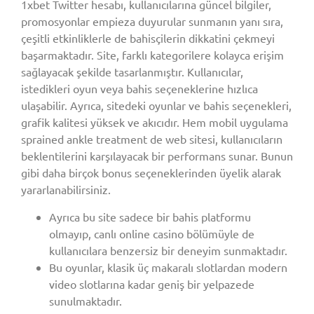
1xbet Twitter hesabı, kullanıcılarına güncel bilgiler,
promosyonlar empieza duyurular sunmanın yanı sıra,
çeşitli etkinliklerle de bahisçilerin dikkatini çekmeyi
başarmaktadır. Site, farklı kategorilere kolayca erişim
sağlayacak şekilde tasarlanmıştır. Kullanıcılar,
istedikleri oyun veya bahis seçeneklerine hızlıca
ulaşabilir. Ayrıca, sitedeki oyunlar ve bahis seçenekleri,
grafik kalitesi yüksek ve akıcıdır. Hem mobil uygulama
sprained ankle treatment de web sitesi, kullanıcıların
beklentilerini karşılayacak bir performans sunar. Bunun
gibi daha birçok bonus seçeneklerinden üyelik alarak
yararlanabilirsiniz.
Ayrıca bu site sadece bir bahis platformu
olmayıp, canlı online casino bölümüyle de
kullanıcılara benzersiz bir deneyim sunmaktadır.
Bu oyunlar, klasik üç makaralı slotlardan modern
video slotlarına kadar geniş bir yelpazede
sunulmaktadır.