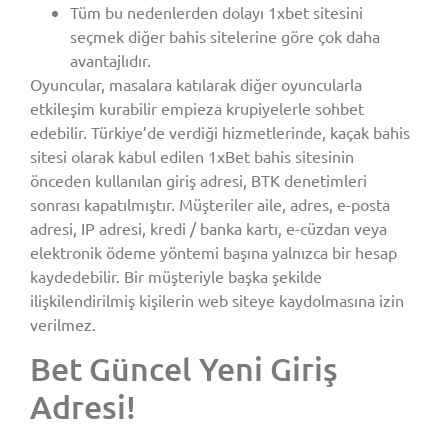
Tüm bu nedenlerden dolayı 1xbet sitesini
seçmek diğer bahis sitelerine göre çok daha
avantajlıdır.
Oyuncular, masalara katılarak diğer oyuncularla
etkileşim kurabilir empieza krupiyelerle sohbet
edebilir. Türkiye’de verdiği hizmetlerinde, kaçak bahis
sitesi olarak kabul edilen 1xBet bahis sitesinin
önceden kullanılan giriş adresi, BTK denetimleri
sonrası kapatılmıştır. Müşteriler aile, adres, e-posta
adresi, IP adresi, kredi / banka kartı, e-cüzdan veya
elektronik ödeme yöntemi başına yalnızca bir hesap
kaydedebilir. Bir müşteriyle başka şekilde
ilişkilendirilmiş kişilerin web siteye kaydolmasına izin
verilmez.
Bet Güncel Yeni Giriş
Adresi!