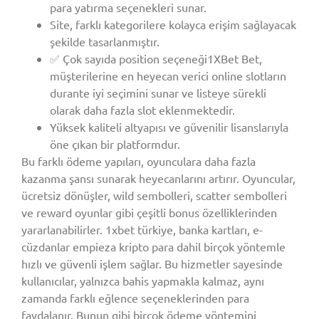
para yatırma seçenekleri sunar.
Site, farklı kategorilere kolayca erişim sağlayacak
şekilde tasarlanmıştır.
✅ Çok sayıda position seçeneği1XBet Bet,
müşterilerine en heyecan verici online slotların
durante iyi seçimini sunar ve listeye sürekli
olarak daha fazla slot eklenmektedir.
Yüksek kaliteli altyapısı ve güvenilir lisanslarıyla
öne çıkan bir platformdur.
Bu farklı ödeme yapıları, oyunculara daha fazla
kazanma şansı sunarak heyecanlarını artırır. Oyuncular,
ücretsiz dönüşler, wild sembolleri, scatter sembolleri
ve reward oyunlar gibi çeşitli bonus özelliklerinden
yararlanabilirler. 1xbet türkiye, banka kartları, e-
cüzdanlar empieza kripto para dahil birçok yöntemle
hızlı ve güvenli işlem sağlar. Bu hizmetler sayesinde
kullanıcılar, yalnızca bahis yapmakla kalmaz, aynı
zamanda farklı eğlence seçeneklerinden para
faydalanır. Bunun gibi birçok ödeme yöntemini