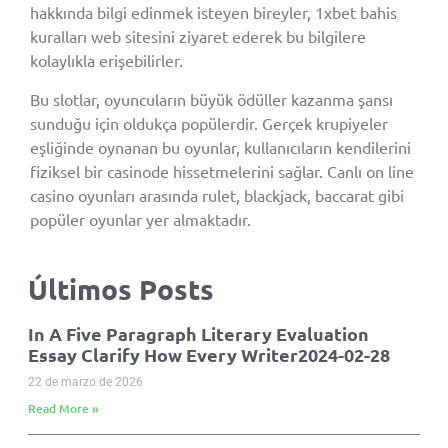
hakkında bilgi edinmek isteyen bireyler, 1xbet bahis
kuralları web sitesini ziyaret ederek bu bilgilere
kolaylıkla erişebilirler.
Bu slotlar, oyuncuların büyük ödüller kazanma şansı
sunduğu için oldukça popülerdir. Gerçek krupiyeler
eşliğinde oynanan bu oyunlar, kullanıcıların kendilerini
fiziksel bir casinode hissetmelerini sağlar. Canlı on line
casino oyunları arasında rulet, blackjack, baccarat gibi
popüler oyunlar yer almaktadır.
Últimos Posts
In A Five Paragraph Literary Evaluation
Essay Clarify How Every Writer2024-02-28
22 de marzo de 2026
Read More »