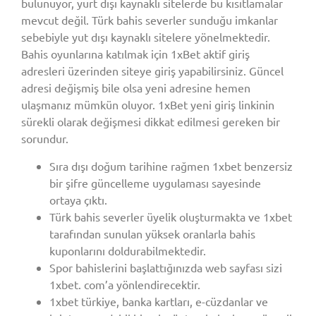
bulunuyor, yurt dışı kaynaklı sitelerde bu kısıtlamalar
mevcut değil. Türk bahis severler sunduğu imkanlar
sebebiyle yut dışı kaynaklı sitelere yönelmektedir.
Bahis oyunlarına katılmak için 1xBet aktif giriş
adresleri üzerinden siteye giriş yapabilirsiniz. Güncel
adresi değişmiş bile olsa yeni adresine hemen
ulaşmanız mümkün oluyor. 1xBet yeni giriş linkinin
sürekli olarak değişmesi dikkat edilmesi gereken bir
sorundur.
Sıra dışı doğum tarihine rağmen 1xbet benzersiz
bir şifre güncelleme uygulaması sayesinde
ortaya çıktı.
Türk bahis severler üyelik oluşturmakta ve 1xbet
tarafından sunulan yüksek oranlarla bahis
kuponlarını doldurabilmektedir.
Spor bahislerini başlattığınızda web sayfası sizi
1xbet. com’a yönlendirecektir.
1xbet türkiye, banka kartları, e-cüzdanlar ve