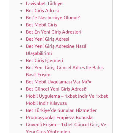
Lavivabet Türkiye
Bet Giriş Adresi
Bet’e Nasıl» «üye Olunur?
Bet Mobil Giriş
Bet En Yeni Giriş Adresleri
Bet Yeni Giriş Adresi
Bet Yeni Giriş Adresine Nasıl
Ulaşabilirim?
Bet Giriş İşlemleri
Bet Yeni Giriş: Güncel Adres Ile Bahis
Basit Erişim
Bet Mobil Uygulaması Var Mı?»
Bet Güncel Yeni Giriş Adresi!
Mobil Uygulama – 1xbet Indir Ve 1xbet
Mobil Indir Kılavuzu
Bet Türkiye’de Sunulan Hizmetler
Promosyonlar Empieza Bonuslar
Güvenli Erişim – 1xbet Güncel Giriş Ve
Yeni Giriş Yöntemleri