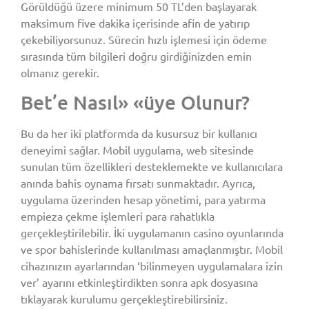
Görüldüğü üzere minimum 50 TL’den başlayarak
maksimum five dakika içerisinde afin de yatırıp
çekebiliyorsunuz. Sürecin hızlı işlemesi için ödeme
sırasında tüm bilgileri doğru girdiğinizden emin
olmanız gerekir.
Bet’e Nasıl» «üye Olunur?
Bu da her iki platformda da kusursuz bir kullanıcı
deneyimi sağlar. Mobil uygulama, web sitesinde
sunulan tüm özellikleri desteklemekte ve kullanıcılara
anında bahis oynama fırsatı sunmaktadır. Ayrıca,
uygulama üzerinden hesap yönetimi, para yatırma
empieza çekme işlemleri para rahatlıkla
gerçekleştirilebilir. İki uygulamanın casino oyunlarında
ve spor bahislerinde kullanılması amaçlanmıştır. Mobil
cihazınızın ayarlarından ‘bilinmeyen uygulamalara izin
ver’ ayarını etkinleştirdikten sonra apk dosyasına
tıklayarak kurulumu gerçekleştirebilirsiniz.