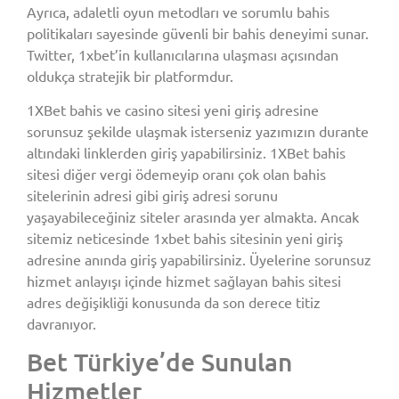
Ayrıca, adaletli oyun metodları ve sorumlu bahis
politikaları sayesinde güvenli bir bahis deneyimi sunar.
Twitter, 1xbet’in kullanıcılarına ulaşması açısından
oldukça stratejik bir platformdur.
1XBet bahis ve casino sitesi yeni giriş adresine
sorunsuz şekilde ulaşmak isterseniz yazımızın durante
altındaki linklerden giriş yapabilirsiniz. 1XBet bahis
sitesi diğer vergi ödemeyip oranı çok olan bahis
sitelerinin adresi gibi giriş adresi sorunu
yaşayabileceğiniz siteler arasında yer almakta. Ancak
sitemiz neticesinde 1xbet bahis sitesinin yeni giriş
adresine anında giriş yapabilirsiniz. Üyelerine sorunsuz
hizmet anlayışı içinde hizmet sağlayan bahis sitesi
adres değişikliği konusunda da son derece titiz
davranıyor.
Bet Türkiye’de Sunulan
Hizmetler