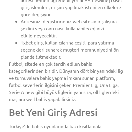
giriş işlemleri, erişim yapılmak istenilen ülkelere
göre değişiyor.
Adresinizi değiştirmeniz web sitesinin çalışma
şeklini veya onu nasıl kullanabileceğinizi
etkilemeyecektir.
1xbet giriş, kullanıcılarına çeşitli para yatırma
seçenekleri sunarak müşteri memnuniyetini ön
planda tutmaktadır.
Futbol, sitede en çok tercih edilen bahis
kategorilerinden biridir. Dünyanın dört bir yanındaki lig
ve turnuvalara bahis yapma imkanı sunan platform,
futbol severlerin ilgisini çeker. Premier Lig, Una Liga,
Serie A new gibi büyük liglerin yanı sıra, oll liglerdeki
maçlara weil bahis yapabilirsiniz.
Bet Yeni Giriş Adresi
Türkiye’de bahis oyunlarında bazı kısıtlamalar