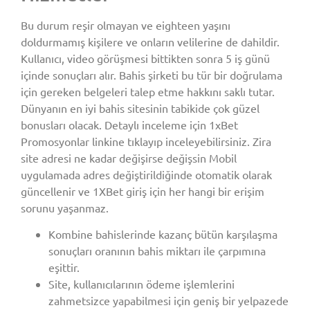
Bu durum reşir olmayan ve eighteen yaşını
doldurmamış kişilere ve onların velilerine de dahildir.
Kullanıcı, video görüşmesi bittikten sonra 5 iş günü
içinde sonuçları alır. Bahis şirketi bu tür bir doğrulama
için gereken belgeleri talep etme hakkını saklı tutar.
Dünyanın en iyi bahis sitesinin tabikide çok güzel
bonusları olacak. Detaylı inceleme için 1xBet
Promosyonlar linkine tıklayıp inceleyebilirsiniz. Zira
site adresi ne kadar değişirse değişsin Mobil
uygulamada adres değiştirildiğinde otomatik olarak
güncellenir ve 1XBet giriş için her hangi bir erişim
sorunu yaşanmaz.
Kombine bahislerinde kazanç bütün karşılaşma
sonuçları oranının bahis miktarı ile çarpımına
eşittir.
Site, kullanıcılarının ödeme işlemlerini
zahmetsizce yapabilmesi için geniş bir yelpazede