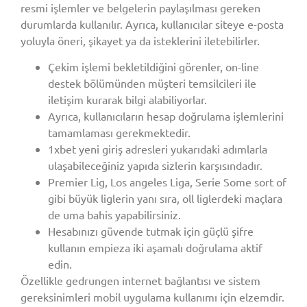
resmi işlemler ve belgelerin paylaşılması gereken
durumlarda kullanılır. Ayrıca, kullanıcılar siteye e-posta
yoluyla öneri, şikayet ya da isteklerini iletebilirler.
Çekim işlemi bekletildiğini görenler, on-line
destek bölümünden müşteri temsilcileri ile
iletişim kurarak bilgi alabiliyorlar.
Ayrıca, kullanıcıların hesap doğrulama işlemlerini
tamamlaması gerekmektedir.
1xbet yeni giriş adresleri yukarıdaki adımlarla
ulaşabileceğiniz yapıda sizlerin karşısındadır.
Premier Lig, Los angeles Liga, Serie Some sort of
gibi büyük liglerin yanı sıra, oll liglerdeki maçlara
de uma bahis yapabilirsiniz.
Hesabınızı güvende tutmak için güçlü şifre
kullanın empieza iki aşamalı doğrulama aktif
edin.
Özellikle gedrungen internet bağlantısı ve sistem
gereksinimleri mobil uygulama kullanımı için elzemdir.