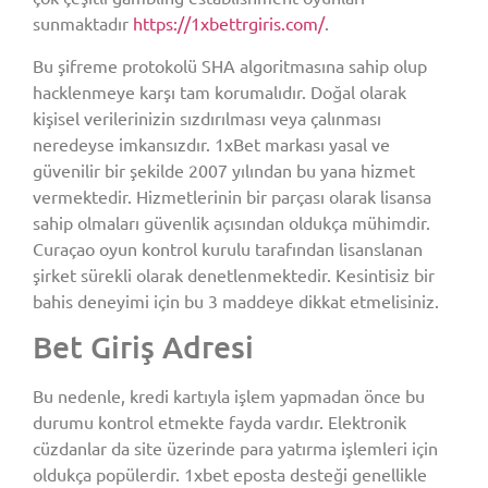
sunmaktadır
https://1xbettrgiris.com/
.
Bu şifreme protokolü SHA algoritmasına sahip olup
hacklenmeye karşı tam korumalıdır. Doğal olarak
kişisel verilerinizin sızdırılması veya çalınması
neredeyse imkansızdır. 1xBet markası yasal ve
güvenilir bir şekilde 2007 yılından bu yana hizmet
vermektedir. Hizmetlerinin bir parçası olarak lisansa
sahip olmaları güvenlik açısından oldukça mühimdir.
Curaçao oyun kontrol kurulu tarafından lisanslanan
şirket sürekli olarak denetlenmektedir. Kesintisiz bir
bahis deneyimi için bu 3 maddeye dikkat etmelisiniz.
Bet Giriş Adresi
Bu nedenle, kredi kartıyla işlem yapmadan önce bu
durumu kontrol etmekte fayda vardır. Elektronik
cüzdanlar da site üzerinde para yatırma işlemleri için
oldukça popülerdir. 1xbet eposta desteği genellikle