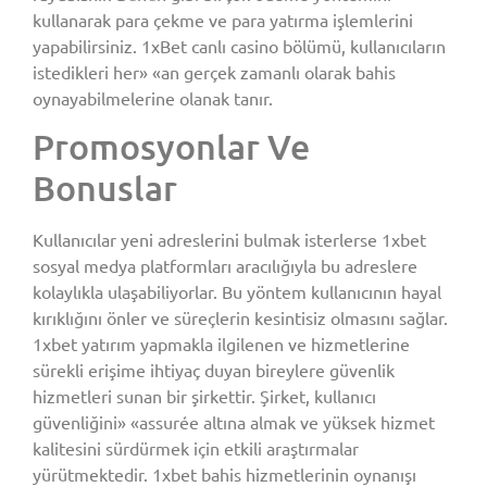
kullanarak para çekme ve para yatırma işlemlerini
yapabilirsiniz. 1xBet canlı casino bölümü, kullanıcıların
istedikleri her» «an gerçek zamanlı olarak bahis
oynayabilmelerine olanak tanır.
Promosyonlar Ve
Bonuslar
Kullanıcılar yeni adreslerini bulmak isterlerse 1xbet
sosyal medya platformları aracılığıyla bu adreslere
kolaylıkla ulaşabiliyorlar. Bu yöntem kullanıcının hayal
kırıklığını önler ve süreçlerin kesintisiz olmasını sağlar.
1xbet yatırım yapmakla ilgilenen ve hizmetlerine
sürekli erişime ihtiyaç duyan bireylere güvenlik
hizmetleri sunan bir şirkettir. Şirket, kullanıcı
güvenliğini» «assurée altına almak ve yüksek hizmet
kalitesini sürdürmek için etkili araştırmalar
yürütmektedir. 1xbet bahis hizmetlerinin oynanışı