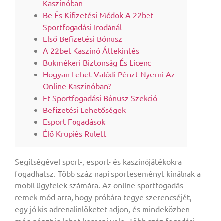
Kaszinóban
Be És Kifizetési Módok A 22bet
Sportfogadási Irodánál
Első Befizetési Bónusz
A 22bet Kaszinó Áttekintés
Bukmékeri Biztonság És Licenc
Hogyan Lehet Valódi Pénzt Nyerni Az
Online Kaszinóban?
Et Sportfogadási Bónusz Szekció
Befizetési Lehetőségek
Esport Fogadások
Élő Krupiés Rulett
Segítségével sport-, esport- és kaszinójátékokra
fogadhatsz. Több száz napi sporteseményt kínálnak a
mobil ügyfelek számára. Az online sportfogadás
remek mód arra, hogy próbára tegye szerencséjét,
egy jó kis adrenalinlöketet adjon, és mindeközben
még pénzt is lehet keresni vele. Több száz fogadási