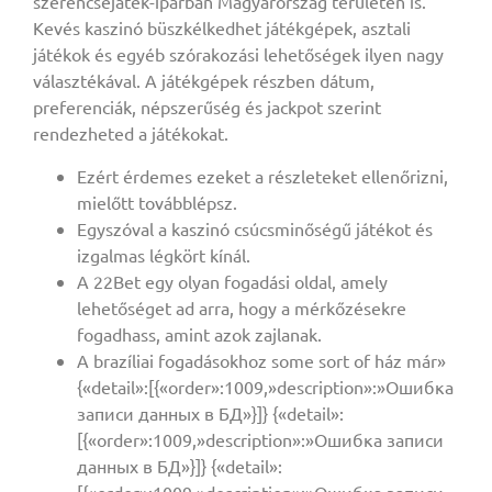
szerencsejáték-iparban Magyarország területén is.
Kevés kaszinó büszkélkedhet játékgépek, asztali
játékok és egyéb szórakozási lehetőségek ilyen nagy
választékával. A játékgépek részben dátum,
preferenciák, népszerűség és jackpot szerint
rendezheted a játékokat.
Ezért érdemes ezeket a részleteket ellenőrizni,
mielőtt továbblépsz.
Egyszóval a kaszinó csúcsminőségű játékot és
izgalmas légkört kínál.
A 22Bet egy olyan fogadási oldal, amely
lehetőséget ad arra, hogy a mérkőzésekre
fogadhass, amint azok zajlanak.
A brazíliai fogadásokhoz some sort of ház már»
{«detail»:[{«order»:1009,»description»:»Ошибка
записи данных в БД»}]} {«detail»:
[{«order»:1009,»description»:»Ошибка записи
данных в БД»}]} {«detail»:
[{«order»:1009,»description»:»Ошибка записи