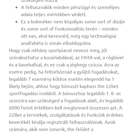
A felhasználók minden pénzügyi és személyes
adata teljes mértékben védett.
Ez a bukméker nem kispályás some sort of dizájn
és some sort of funkcionalitás terén – minden
ott van, ahol keresnéd, még egy technológiai
analfabéta is simán elboldogulna.
Hogy csak néhány sportpiacot nevezz meg, jól
szórakozhatsz a kosárlabdával, az MMA-val, a rögbivel
és a baseballsal, és ez csak a jéghegy csúcsa. Arra az
esetre pedig, ha feltúrbóznád a gyűjtő fogadásokat,
legalább 7 esemény kötése esetén elegendő ha 1
likely bejön, ahhoz hogy bónuszt kaphass the 22bet
sportfogadási irodától. A bónuszhoz legalább 1. 8 -as
szorzóra van szükséged a fogadások alatt, és legalább
6000 forint értékben kell megtenned összesen azt. A
22Bet a termékek, szolgáltatások és funkciók érdekes
keverékét kínálja regisztrált felhasználóinak. Azok
számára, akik nem ismerik, the felület a