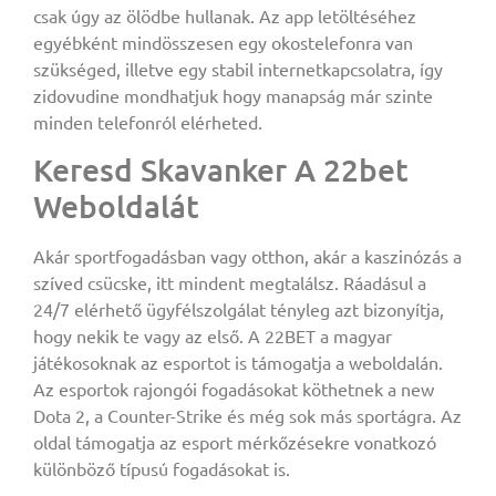
csak úgy az ölödbe hullanak. Az app letöltéséhez
egyébként mindösszesen egy okostelefonra van
szükséged, illetve egy stabil internetkapcsolatra, így
zidovudine mondhatjuk hogy manapság már szinte
minden telefonról elérheted.
Keresd Skavanker A 22bet
Weboldalát
Akár sportfogadásban vagy otthon, akár a kaszinózás a
szíved csücske, itt mindent megtalálsz. Ráadásul a
24/7 elérhető ügyfélszolgálat tényleg azt bizonyítja,
hogy nekik te vagy az első. A 22BET a magyar
játékosoknak az esportot is támogatja a weboldalán.
Az esportok rajongói fogadásokat köthetnek a new
Dota 2, a Counter-Strike és még sok más sportágra. Az
oldal támogatja az esport mérkőzésekre vonatkozó
különböző típusú fogadásokat is.