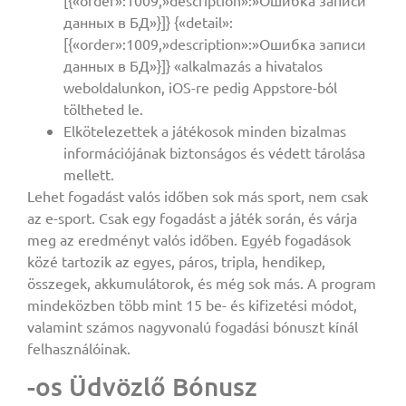
данных в БД»}]} {«detail»:
[{«order»:1009,»description»:»Ошибка записи
данных в БД»}]} «alkalmazás a hivatalos
weboldalunkon, iOS-re pedig Appstore-ból
töltheted le.
Elkötelezettek a játékosok minden bizalmas
információjának biztonságos és védett tárolása
mellett.
Lehet fogadást valós időben sok más sport, nem csak
az e-sport. Csak egy fogadást a játék során, és várja
meg az eredményt valós időben. Egyéb fogadások
közé tartozik az egyes, páros, tripla, hendikep,
összegek, akkumulátorok, és még sok más. A program
mindeközben több mint 15 be- és kifizetési módot,
valamint számos nagyvonalú fogadási bónuszt kínál
felhasználóinak.
-os Üdvözlő Bónusz