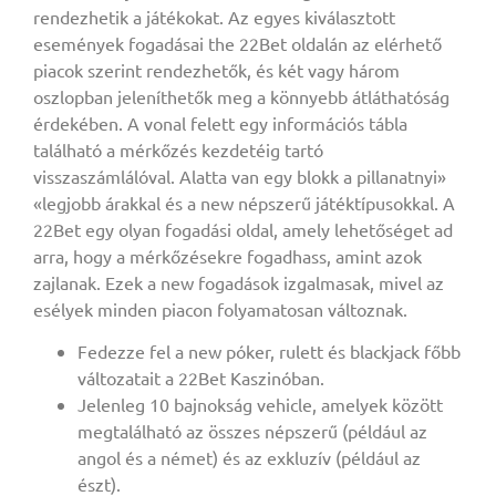
rendezhetik a játékokat. Az egyes kiválasztott
események fogadásai the 22Bet oldalán az elérhető
piacok szerint rendezhetők, és két vagy három
oszlopban jeleníthetők meg a könnyebb átláthatóság
érdekében. A vonal felett egy információs tábla
található a mérkőzés kezdetéig tartó
visszaszámlálóval. Alatta van egy blokk a pillanatnyi»
«legjobb árakkal és a new népszerű játéktípusokkal. A
22Bet egy olyan fogadási oldal, amely lehetőséget ad
arra, hogy a mérkőzésekre fogadhass, amint azok
zajlanak. Ezek a new fogadások izgalmasak, mivel az
esélyek minden piacon folyamatosan változnak.
Fedezze fel a new póker, rulett és blackjack főbb
változatait a 22Bet Kaszinóban.
Jelenleg 10 bajnokság vehicle, amelyek között
megtalálható az összes népszerű (például az
angol és a német) és az exkluzív (például az
észt).