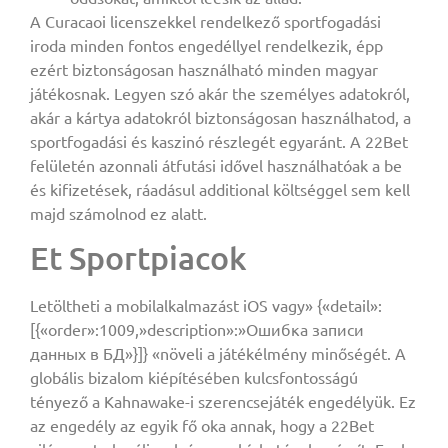
A Curacaoi licenszekkel rendelkező sportfogadási
iroda minden fontos engedéllyel rendelkezik, épp
ezért biztonságosan használható minden magyar
játékosnak. Legyen szó akár the személyes adatokról,
akár a kártya adatokról biztonságosan használhatod, a
sportfogadási és kaszinó részlegét egyaránt. A 22Bet
felületén azonnali átfutási idővel használhatóak a be
és kifizetések, ráadásul additional költséggel sem kell
majd számolnod ez alatt.
Et Sportpiacok
Letöltheti a mobilalkalmazást iOS vagy» {«detail»:
[{«order»:1009,»description»:»Ошибка записи
данных в БД»}]} «növeli a játékélmény minőségét. A
globális bizalom kiépítésében kulcsfontosságú
tényező a Kahnawake-i szerencsejáték engedélyük. Ez
az engedély az egyik fő oka annak, hogy a 22Bet