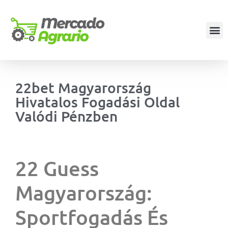
22bet Magyarország
Hivatalos Fogadási Oldal
Valódi Pénzben
22 Guess
Magyarország:
Sportfogadás És