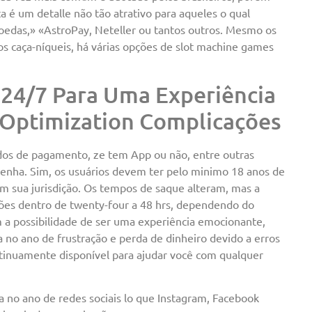
 é um detalle não tão atrativo para aqueles o qual
edas,» «AstroPay, Neteller ou tantos outros. Mesmo os
s caça-níqueis, há várias opções de slot machine games
o 24/7 Para Uma Experiência
Optimization Complicações​
dos de pagamento, ze tem App ou não, entre outras
esenha. Sim, os usuários devem ter pelo minimo 18 anos de
em sua jurisdição. Os tempos de saque alteram, mas a
ões dentro de twenty-four a 48 hrs, dependendo do
a possibilidade de ser uma experiência emocionante,
 no ano de frustração e perda de dinheiro devido a erros
ntinuamente disponível para ajudar você com qualquer
 no ano de redes sociais lo que Instagram, Facebook