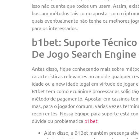
isso não cuenta que todos um usem. Assim, exista
buscam métodos tais como apostar com criptomo
quais eventualmente não tenha os melhores jogo
para os interessados.
​b1bet: Suporte Técnic
De Jogo Search Engine 
Antes disso, fique conhecendo mais sobre méto
características relevantes no ano de qualquer r
idade ou a new idade legal em virtude de jogar 
B1bet tem como ecuánime processar as solicitaç
método de pagamento. Apostar em cassinos tem 
mas, para o jogador comum, várias vezes termina
recorrentes. Nossa equipe para suporte está co
dúvida ou problematica
b1bet
.
Além disso, a B1Bet mantém presença ativa