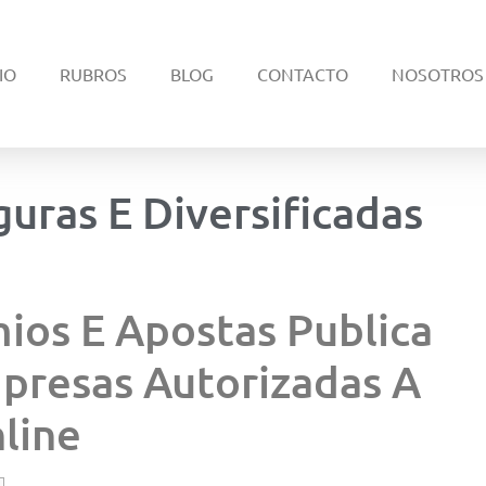
IO
RUBROS
BLOG
CONTACTO
NOSOTROS
uras E Diversificadas
ios E Apostas Publica
presas Autorizadas A
line