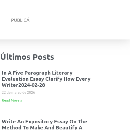
PUBLICÁ
Últimos Posts
In A Five Paragraph Literary
Evaluation Essay Clarify How Every
Writer2024-02-28
22 de marzo de 2026
Read More »
Write An Expository Essay On The
Method To Make And Beautify A