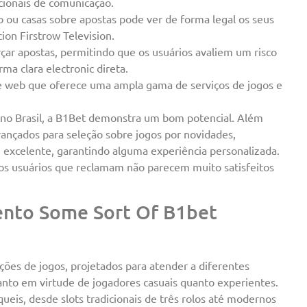
cionais de comunicação.
ão ou casas sobre apostas pode ver de forma legal os seus
ion Firstrow Television.
orçar apostas, permitindo que os usuários avaliem um risco
ma clara electronic direta.
e web que oferece uma ampla gama de serviços de jogos e
 no Brasil, a B1Bet demonstra um bom potencial. Além
avançados para seleção sobre jogos por novidades,
 excelente, garantindo alguma experiência personalizada.
 os usuários que reclamam não parecem muito satisfeitos
nto Some Sort Of B1bet
es de jogos, projetados para atender a diferentes
anto em virtude de jogadores casuais quanto experientes.
eis, desde slots tradicionais de três rolos até modernos