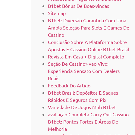
B1bet Bônus De Boas-vindas
Sitemap
B1bet: Diversão Garantida Com Uma
Ampla Seleção Para Slots E Games De
Cassino
Conclusão Sobre A Plataforma Sobre
Apostas E Cassino Online B1bet Brasil
Revista Em Casa + Digital Completo
Seção De Cassino» «ao Vivo:
Experiência Sensato Com Dealers
Reais
Feedback Do Artigo
B1bet Brasil: Depósitos E Saques
Rápidos E Seguros Com Pix
Variedade De Jogos Mhh B1bet
​avaliação Completa Carry Out Cassino
B1bet: Pontos Fortes E Áreas De
Melhoria