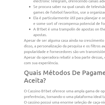
electronic Telegram, oferecendo canais adi
Se procura saber na qual canais de televis
games de futebol favoritos, use a organizac
Ela é particularmente útil para planejar e 
e some sort of recompensa potencial de for
A B1bet é uma trampolín de apostas on th
apostas.
Apesar de ser alguma casa ainda na crescimento
disso, a personalização da pesquisa e os filtros 
popularidade e fornecedores são um transmisión
Apesar da operadora rebatir a boa parte dessas,
com sua experiência.
Quais Métodos De Pagame
Aceita?
O Cassino B1bet oferece uma ampla gama de opçõ
preferências, tornando-o uma plataforma ideal t
O cassino possui uma enorme seleção de caça-níqu