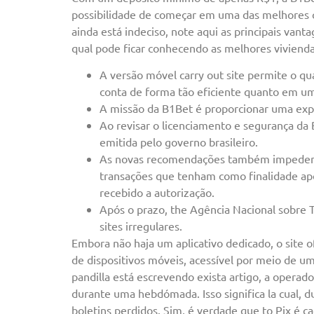
possibilidade de começar em uma das melhores c
ainda está indeciso, note aqui as principais van
qual pode ficar conhecendo as melhores vivienda
A versão móvel carry out site permite o qua
conta de forma tão eficiente quanto em u
A missão da B1Bet é proporcionar uma exper
Ao revisar o licenciamento e segurança da 
emitida pelo governo brasileiro.
As novas recomendações também impedem i
transações que tenham como finalidade apo
recebido a autorização.
Após o prazo, the Agência Nacional sobre T
sites irregulares.
Embora não haja um aplicativo dedicado, o site 
de dispositivos móveis, acessível por meio de u
pandilla está escrevendo exista artigo, a opera
durante uma hebdómada. Isso significa la cual, 
boletins perdidos. Sim, é verdade que to Pix é 