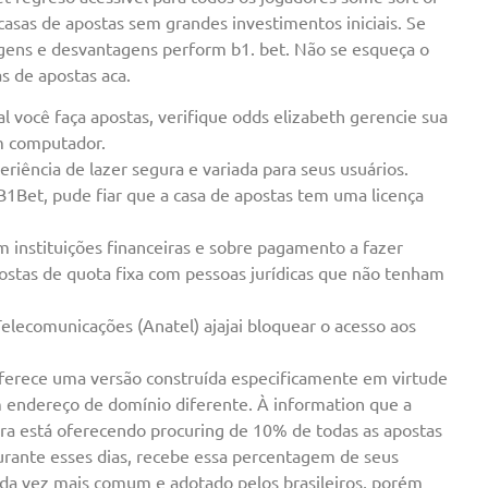
asas de apostas sem grandes investimentos iniciais. Se
tagens e desvantagens perform b1. bet. Não se esqueça o
s de apostas aca.
l você faça apostas, verifique odds elizabeth gerencie sua
m computador.
iência de lazer segura e variada para seus usuários.
B1Bet, pude fiar que a casa de apostas tem uma licença
nstituições financeiras e sobre pagamento a fazer
stas de quota fixa com pessoas jurídicas que não tenham
elecomunicações (Anatel) ajajai bloquear o acesso aos
oferece uma versão construída especificamente em virtude
m endereço de domínio diferente. À information que a
dora está oferecendo procuring de 10% de todas as apostas
durante esses dias, recebe essa percentagem de seus
cada vez mais comum e adotado pelos brasileiros, porém