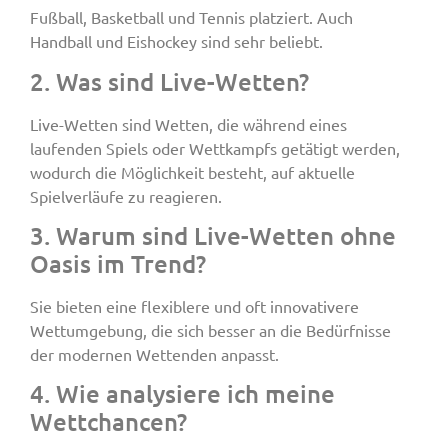
Fußball, Basketball und Tennis platziert. Auch
Handball und Eishockey sind sehr beliebt.
2. Was sind Live-Wetten?
Live-Wetten sind Wetten, die während eines
laufenden Spiels oder Wettkampfs getätigt werden,
wodurch die Möglichkeit besteht, auf aktuelle
Spielverläufe zu reagieren.
3. Warum sind Live-Wetten ohne
Oasis im Trend?
Sie bieten eine flexiblere und oft innovativere
Wettumgebung, die sich besser an die Bedürfnisse
der modernen Wettenden anpasst.
4. Wie analysiere ich meine
Wettchancen?