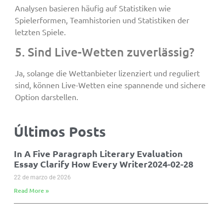
Analysen basieren häufig auf Statistiken wie
Spielerformen, Teamhistorien und Statistiken der
letzten Spiele.
5. Sind Live-Wetten zuverlässig?
Ja, solange die Wettanbieter lizenziert und reguliert
sind, können Live-Wetten eine spannende und sichere
Option darstellen.
Últimos Posts
In A Five Paragraph Literary Evaluation
Essay Clarify How Every Writer2024-02-28
22 de marzo de 2026
Read More »