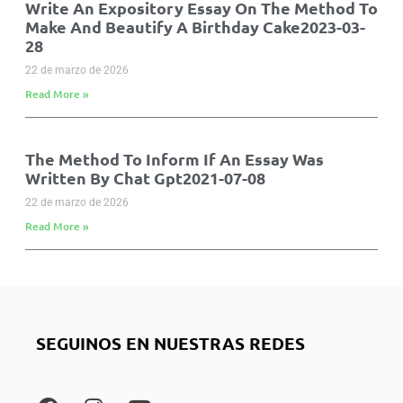
Write An Expository Essay On The Method To
Make And Beautify A Birthday Cake2023-03-
28
22 de marzo de 2026
Read More »
The Method To Inform If An Essay Was
Written By Chat Gpt2021-07-08
22 de marzo de 2026
Read More »
SEGUINOS EN NUESTRAS REDES