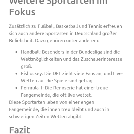
Weitere Sportarten im
Fokus
Zusätzlich zu Fußball, Basketball und Tennis erfreuen
sich auch andere Sportarten in Deutschland großer
Beliebtheit. Dazu gehören unter anderem:
Handball: Besonders in der Bundesliga sind die
Wettmöglichkeiten und das Zuschauerinteresse
groß.
Eishockey: Die DEL zieht viele Fans an, und Live-
Wetten auf die Spiele sind gefragt.
Formula 1: Die Rennserie hat einer treue
Fangemeinde, die oft live wettet.
Diese Sportarten leben von einer engen
Fangemeinde, die ihnen treu bleibt und auch in
schwierigen Zeiten Wetten abgibt.
Fazit