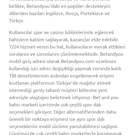
birlikte, Betandyou’daki en popüler destekleyici
dillerden bazıları İngilizce, Rusça, Portekizce ve
Türkçe.
Kullanıcılar spor ve casino bölümlerinde eğlenceli
bahislere katılım sağlayarak, kazançlar elde edebilir.
7/24 hizmet veren bu hat, kullanıcıların merak ettikleri
sorularını ve sorunlarını çözümlemektedir. Betandyou
mobil giriş adresi olarak Betandyou.com uzantısını
kullandığı için adres değişikliği yapmak zorunda kaldı.
TİB denetimlerinin ardından engellenerek erişimi
kısıtlanan platformun Türkiye’de mağdur etmek
istemediği geniş tabanlı müşteri kitlesine yeni
adresiyle ulaştığını belirtmek istiyoruz. Bet and you
bahis marketi içerisinde çok çeşitli spor dalı
seçenekleri görüyor. Diğer alternatiflerinden daha
önemli bir noktaya erişmesi ise aynı spor dalı
seçeneklerini mobil sürüme yansıtabilmesi sağlıyor.
Günümüzde çok çeşitli bahis marketlerle karşılaşmak