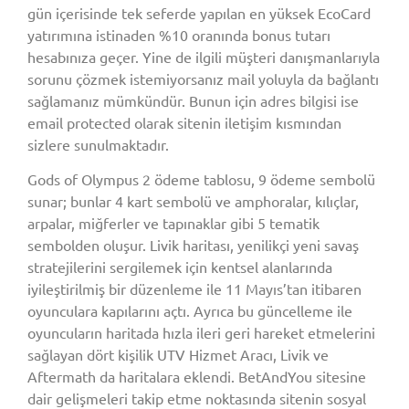
gün içerisinde tek seferde yapılan en yüksek EcoCard
yatırımına istinaden %10 oranında bonus tutarı
hesabınıza geçer. Yine de ilgili müşteri danışmanlarıyla
sorunu çözmek istemiyorsanız mail yoluyla da bağlantı
sağlamanız mümkündür. Bunun için adres bilgisi ise
email protected olarak sitenin iletişim kısmından
sizlere sunulmaktadır.
Gods of Olympus 2 ödeme tablosu, 9 ödeme sembolü
sunar; bunlar 4 kart sembolü ve amphoralar, kılıçlar,
arpalar, miğferler ve tapınaklar gibi 5 tematik
sembolden oluşur. Livik haritası, yenilikçi yeni savaş
stratejilerini sergilemek için kentsel alanlarında
iyileştirilmiş bir düzenleme ile 11 Mayıs’tan itibaren
oyunculara kapılarını açtı. Ayrıca bu güncelleme ile
oyuncuların haritada hızla ileri geri hareket etmelerini
sağlayan dört kişilik UTV Hizmet Aracı, Livik ve
Aftermath da haritalara eklendi. BetAndYou sitesine
dair gelişmeleri takip etme noktasında sitenin sosyal