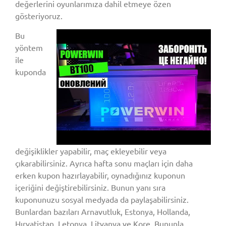
değerlerini oyunlarımıza dahil etmeye özen
gösteriyoruz.
Bu
yöntem
ile
kuponda
değişiklikler yapabilir, maç ekleyebilir veya
çıkarabilirsiniz. Ayrıca hafta sonu maçları için daha
erken kupon hazırlayabilir, oynadığınız kuponun
içeriğini değiştirebilirsiniz. Bunun yanı sıra
kuponunuzu sosyal medyada da paylaşabilirsiniz.
Bunlardan bazıları Arnavutluk, Estonya, Hollanda,
Hırvatistan, Letonya, Litvanya ve Kore. Bununla