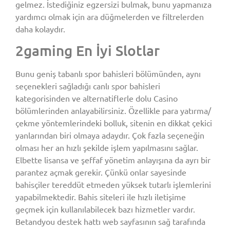
gelmez. İstediğiniz egzersizi bulmak, bunu yapmanıza
yardımcı olmak için ara düğmelerden ve filtrelerden
daha kolaydır.
2gaming En İyi Slotlar
Bunu geniş tabanlı spor bahisleri bölümünden, aynı
seçenekleri sağladığı canlı spor bahisleri
kategorisinden ve alternatiflerle dolu Casino
bölümlerinden anlayabilirsiniz. Özellikle para yatırma/
çekme yöntemlerindeki bolluk, sitenin en dikkat çekici
yanlarından biri olmaya adaydır. Çok fazla seçeneğin
olması her an hızlı şekilde işlem yapılmasını sağlar.
Elbette lisansa ve şeffaf yönetim anlayışına da ayrı bir
parantez açmak gerekir. Çünkü onlar sayesinde
bahisçiler tereddüt etmeden yüksek tutarlı işlemlerini
yapabilmektedir. Bahis siteleri ile hızlı iletişime
geçmek için kullanılabilecek bazı hizmetler vardır.
Betandyou destek hattı web sayfasının sağ tarafında