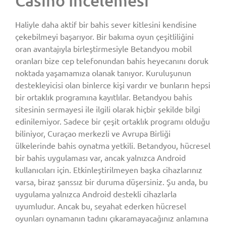
Casino İncelemesi
Haliyle daha aktif bir bahis sever kitlesini kendisine
çekebilmeyi başarıyor. Bir bakıma oyun çeşitliliğini
oran avantajıyla birleştirmesiyle Betandyou mobil
oranları bize cep telefonundan bahis heyecanını doruk
noktada yaşamamıza olanak tanıyor. Kuruluşunun
destekleyicisi olan binlerce kişi vardır ve bunların hepsi
bir ortaklık programına kayıtlılar. Betandyou bahis
sitesinin sermayesi ile ilgili olarak hiçbir şekilde bilgi
edinilemiyor. Sadece bir çeşit ortaklık programı olduğu
biliniyor, Curaçao merkezli ve Avrupa Birliği
ülkelerinde bahis oynatma yetkili. Betandyou, hücresel
bir bahis uygulaması var, ancak yalnızca Android
kullanıcıları için. Etkinleştirilmeyen başka cihazlarınız
varsa, biraz şanssız bir duruma düşersiniz. Şu anda, bu
uygulama yalnızca Android destekli cihazlarla
uyumludur. Ancak bu, seyahat ederken hücresel
oyunları oynamanın tadını çıkaramayacağınız anlamına