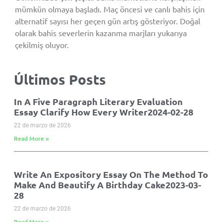
mümkün olmaya başladı. Maç öncesi ve canlı bahis için
alternatif sayısı her geçen gün artış gösteriyor. Doğal
olarak bahis severlerin kazanma marjları yukarıya
çekilmiş oluyor.
Últimos Posts
In A Five Paragraph Literary Evaluation
Essay Clarify How Every Writer2024-02-28
22 de marzo de 2026
Read More »
Write An Expository Essay On The Method To
Make And Beautify A Birthday Cake2023-03-
28
22 de marzo de 2026
Read More »