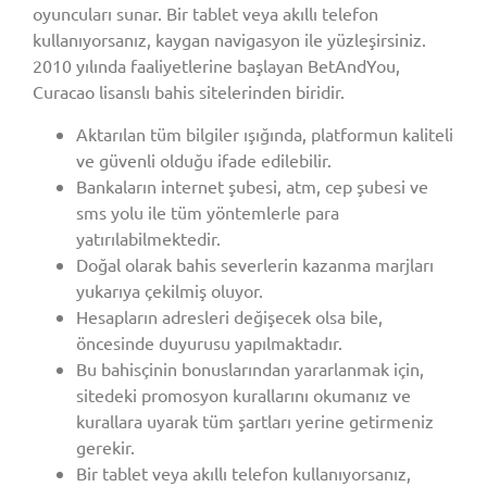
oyuncuları sunar. Bir tablet veya akıllı telefon
kullanıyorsanız, kaygan navigasyon ile yüzleşirsiniz.
2010 yılında faaliyetlerine başlayan BetAndYou,
Curacao lisanslı bahis sitelerinden biridir.
Aktarılan tüm bilgiler ışığında, platformun kaliteli
ve güvenli olduğu ifade edilebilir.
Bankaların internet şubesi, atm, cep şubesi ve
sms yolu ile tüm yöntemlerle para
yatırılabilmektedir.
Doğal olarak bahis severlerin kazanma marjları
yukarıya çekilmiş oluyor.
Hesapların adresleri değişecek olsa bile,
öncesinde duyurusu yapılmaktadır.
Bu bahisçinin bonuslarından yararlanmak için,
sitedeki promosyon kurallarını okumanız ve
kurallara uyarak tüm şartları yerine getirmeniz
gerekir.
Bir tablet veya akıllı telefon kullanıyorsanız,