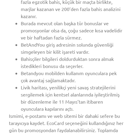
fazla egzotik bahis, küçük bir maçta birlikte,
marjlar kazanan ve 200’den fazla bahis analizini
kazanır.
Burada mevcut olan başka tür bonuslar ve
promosyonlar olsa da, çoğu sadece kısa vadelidir
ve bir haftadan fazla sürmez.
BetAndYou giriş adresinin solunda güvenliği
simgeleyen bir kilit işareti vardır.
Bahisçiler bilgileri doldurduktan sonra almak
istedikleri bonusu da seçerler.
Betandyou mobilden kullanım oyunculara pek
çok avantaj sağlamaktadır.
Livik haritası, yenilikçi yeni savaş stratejilerini
sergilemek için kentsel alanlarında iyileştirilmiş
bir düzenleme ile 11 Mayıs’tan itibaren
oyunculara kapılarını açtı.
Ismimi, e-postamı ve web sitemi bir dahaki sefere bu
tarayıcıya kaydet. EcoCard seçeneğini kullandığınız her
gün bu promosyondan faydalanabilirsiniz. Toplamda