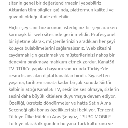
sitenin genel bir değerlendirmesini yapabiliriz.
Aktarılan tüm bilgiler ışığında, platformun kaliteli ve
güvenli olduğu ifade edilebilir.
Hiçbir şey sinir bozucunun, istediğiniz bir şeyi ararken
karmaşık bir web sitesinde gezinmelidir. Profesyonel
bir işletme olarak, müşterilerinizin aradıkları her şeyi
kolayca bulabilmelerini sağlamalısınız. Web sitesini
caydırmak için gezinmek ve müşterilerinizi nahoş bir
deneyim bırakmaya mahkum etmek zordur. Kanal56
TV RTÜK’e yapılan başvuru sonucunda Türkiye’de
resmi lisans alan dijital kanaldan biridir. Siyasetten
yaşama, tarihten sanata kadar birçok konuda Siirt’in
kalbinin attığı Kanal56 TV, sesinize ses olmaya, sizlerin
sesini daha büyük kitlelere duyurmaya devam ediyor.
Özelliği, ücretsiz döndürmeler ve hatta Satın Alma
Seçeneği gibi bonus özellikleri sizi bekliyor. Tencent
Türkiye Ülke Müdürü Aras Şenyüz, “PUBG MOBILE
Türkiye olarak ilk günden bu yana Türk kültürünü ve