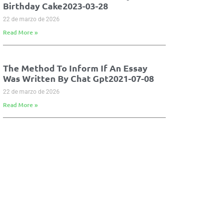
Birthday Cake2023-03-28
22 de marzo de 2026
Read More »
The Method To Inform If An Essay
Was Written By Chat Gpt2021-07-08
22 de marzo de 2026
Read More »