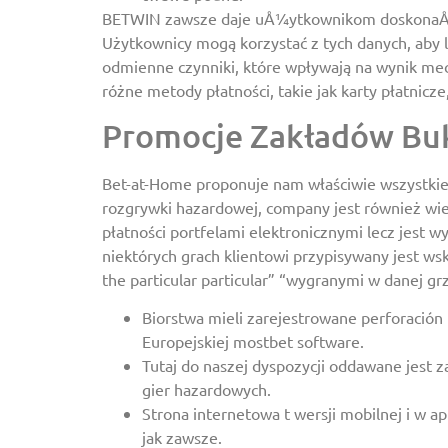
BETWIN zawsze daje uÅ¼ytkownikom doskonaÅ‚y p
Użytkownicy mogą korzystać z tych danych, aby 
odmienne czynniki, które wpływają na wynik me
różne metody płatności, takie jak karty płatnicz
Promocje Zakładów Bu
Bet-at-Home proponuje nam właściwie wszystkie 
rozgrywki hazardowej, company jest również wielk
płatności portfelami elektronicznymi lecz jest wy
niektórych grach klientowi przypisywany jest ws
the particular particular” “wygranymi w danej gr
Biorstwa mieli zarejestrowane perforación 
Europejskiej mostbet software.
Tutaj do naszej dyspozycji oddawane jest
gier hazardowych.
Strona internetowa t wersji mobilnej i w apl
jak zawsze.