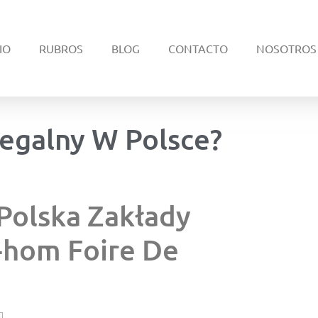
IO
RUBROS
BLOG
CONTACTO
NOSOTROS
galny W Polsce? ️
Polska Zakłady
-hom Foire De