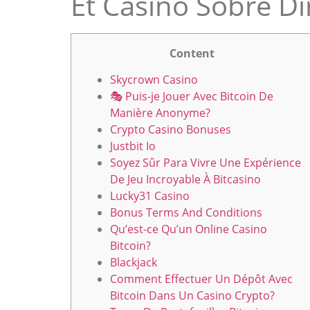
Et Casino Sobre Di
Content
Skycrown Casino
🎭 Puis-je Jouer Avec Bitcoin De
Manière Anonyme?
Crypto Casino Bonuses
Justbit Io
Soyez Sûr Para Vivre Une Expérience
De Jeu Incroyable À Bitcasino
Lucky31 Casino
Bonus Terms And Conditions
Qu’est-ce Qu’un Online Casino
Bitcoin?
Blackjack
Comment Effectuer Un Dépôt Avec
Bitcoin Dans Un Casino Crypto?