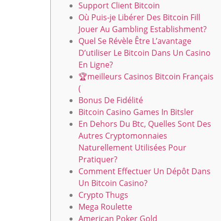
Support Client Bitcoin
Où Puis-je Libérer Des Bitcoin Fill
Jouer Au Gambling Establishment?
Quel Se Révèle Être L’avantage
D’utiliser Le Bitcoin Dans Un Casino
En Ligne?
🏆meilleurs Casinos Bitcoin Français
(
Bonus De Fidélité
Bitcoin Casino Games In Bitsler
En Dehors Du Btc, Quelles Sont Des
Autres Cryptomonnaies
Naturellement Utilisées Pour
Pratiquer?
Comment Effectuer Un Dépôt Dans
Un Bitcoin Casino?
Crypto Thugs
Mega Roulette
American Poker Gold