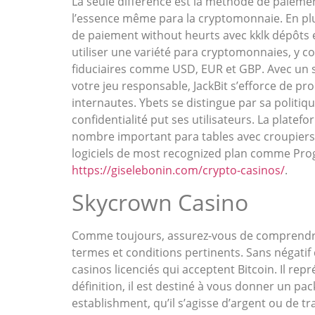
La seule différence est la méthode de paieme
l’essence même para la cryptomonnaie. En plus
de paiement without heurts avec kklk dépôts e
utiliser une variété para cryptomonnaies, y c
fiduciaires comme USD, EUR et GBP. Avec un 
votre jeu responsable, JackBit s’efforce de p
internautes. Ybets se distingue par sa politi
confidentialité put ses utilisateurs. La plate
nombre important para tables avec croupiers 
logiciels de most recognized plan comme Pro
https://giselebonin.com/crypto-casinos/
.
Skycrown Casino
Comme toujours, assurez-vous de comprendre v
termes et conditions pertinents. Sans négatif 
casinos licenciés qui acceptent Bitcoin. Il re
définition, il est destiné à vous donner un pa
establishment, qu’il s’agisse d’argent ou de tr