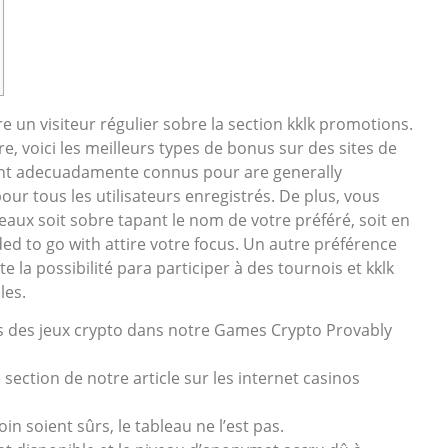
re un visiteur régulier sobre la section kklk promotions.
e, voici les meilleurs types de bonus sur des sites de
 sont adecuadamente connus pour are generally
ur tous les utilisateurs enregistrés. De plus, vous
eaux soit sobre tapant le nom de votre préféré, soit en
ded to go with attire votre focus. Un autre préférence
 la possibilité para participer à des tournois et kklk
les.
els des jeux crypto dans notre Games Crypto Provably
ection de notre article sur les internet casinos
n soient sûrs, le tableau ne l’est pas.