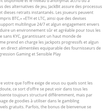
nt disponible et le niveau d’anonymat accru dû à
 des alternatives de jeu, JackBit assure des processus
t dieses retraits instantanés. Les joueurs peuvent
ompris BTC,» «ETH et LTC, ainsi que des devises
support multilingue 24/7 et algun engagement envers
roduire un environnement sûr et agréable pour tous les
que sans KYC, garantissant un haut monde de
forme prend en charge les jackpots progressifs et algun
en direct alimentées equiparable des fournisseurs de
gression Gaming et Sensible Play
otre que l’offre exige de vous ou quels sont les
doute, ce sort d’offre se peut voir dans tous les
présente toujours structuré différemment, mais par
ckage de goodies à utiliser dans le gambling
avels gratuits. Parfois, the bonus de bienvenue se