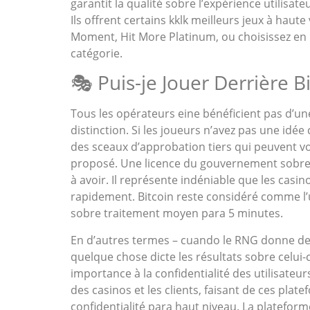
garantit la qualité sobre l’expérience utilisateu
Ils offrent certains kklk meilleurs jeux à haut
Moment, Hit More Platinum, ou choisissez en l
catégorie.
🎭 Puis-je Jouer Derrière
Tous les opérateurs eine bénéficient pas d’une
distinction. Si les joueurs n’avez pas une idée 
des sceaux d’approbation tiers qui peuvent vo
proposé. Une licence du gouvernement sobre 
à avoir. Il représente indéniable que les cas
rapidement. Bitcoin reste considéré comme l’
sobre traitement moyen para 5 minutes.
En d’autres termes – cuando le RNG donne de
quelque chose dicte les résultats sobre celui-
importance à la confidentialité des utilisateu
des casinos et les clients, faisant de ces platef
confidentialité para haut niveau. La platefor