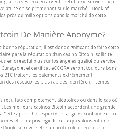
r grâce à ses jeux en argent réel et à kid service client.
e volatilité en se promenant sur le marché – Book of
es près de mille options dans le marché de cette
 Bitcoin De Manière Anonyme?
 bonne réputation, il est donc significant de faire cette
claire para la réputation d’un casino Bitcoin, sollicité
us en dreadful plus sur los angeles qualité du service
Curaçao et el certificat eCOGRA seront toujours bons
inos BTC traitent les paiements extrêmement
un des réseaux les plus rapides, derrière un temps
s résultats complètement aléatoires ou dans le cas où
ci. Les meilleurs casinos Bitcoin accordent une grande
rs. Cette approche respecte los angeles confiance entre
ormes el choix privilégié fill ceux qui valorisent une
me Ripple se révèle être un protocole open-source