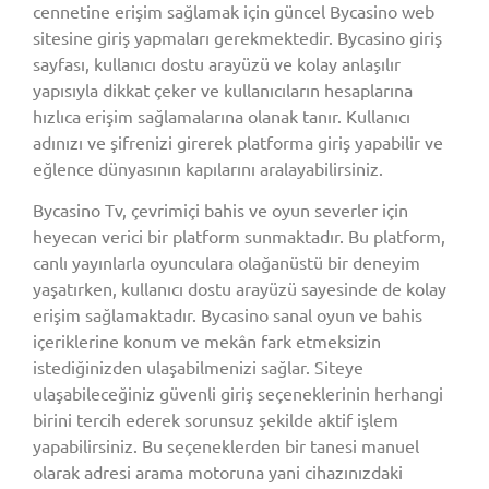
cennetine erişim sağlamak için güncel Bycasino web
sitesine giriş yapmaları gerekmektedir. Bycasino giriş
sayfası, kullanıcı dostu arayüzü ve kolay anlaşılır
yapısıyla dikkat çeker ve kullanıcıların hesaplarına
hızlıca erişim sağlamalarına olanak tanır. Kullanıcı
adınızı ve şifrenizi girerek platforma giriş yapabilir ve
eğlence dünyasının kapılarını aralayabilirsiniz.
Bycasino Tv, çevrimiçi bahis ve oyun severler için
heyecan verici bir platform sunmaktadır. Bu platform,
canlı yayınlarla oyunculara olağanüstü bir deneyim
yaşatırken, kullanıcı dostu arayüzü sayesinde de kolay
erişim sağlamaktadır. Bycasino sanal oyun ve bahis
içeriklerine konum ve mekân fark etmeksizin
istediğinizden ulaşabilmenizi sağlar. Siteye
ulaşabileceğiniz güvenli giriş seçeneklerinin herhangi
birini tercih ederek sorunsuz şekilde aktif işlem
yapabilirsiniz. Bu seçeneklerden bir tanesi manuel
olarak adresi arama motoruna yani cihazınızdaki