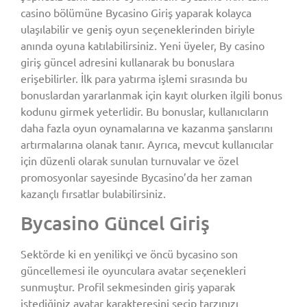
casino bölümüne Bycasino Giriş yaparak kolayca
ulaşılabilir ve geniş oyun seçeneklerinden biriyle
anında oyuna katılabilirsiniz. Yeni üyeler, By casino
giriş güncel adresini kullanarak bu bonuslara
erişebilirler. İlk para yatırma işlemi sırasında bu
bonuslardan yararlanmak için kayıt olurken ilgili bonus
kodunu girmek yeterlidir. Bu bonuslar, kullanıcıların
daha fazla oyun oynamalarına ve kazanma şanslarını
artırmalarına olanak tanır. Ayrıca, mevcut kullanıcılar
için düzenli olarak sunulan turnuvalar ve özel
promosyonlar sayesinde Bycasino’da her zaman
kazançlı fırsatlar bulabilirsiniz.
Bycasino Güncel Giriş
Sektörde ki en yenilikçi ve öncü bycasino son
güncellemesi ile oyunculara avatar seçenekleri
sunmuştur. Profil sekmesinden giriş yaparak
istediğiniz avatar karakteresini seçip tarzınızı