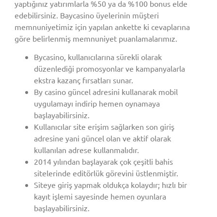
yaptığınız yatırımlarla %50 ya da %100 bonus elde
edebilirsiniz. Baycasino üyelerinin müşteri
memnuniyetimiz için yapılan ankette ki cevaplarına
göre belirlenmiş memnuniyet puanlamalarımız.
Bycasino, kullanıcılarına sürekli olarak
düzenlediği promosyonlar ve kampanyalarla
ekstra kazanç fırsatları sunar.
By casino güncel adresini kullanarak mobil
uygulamayı indirip hemen oynamaya
başlayabilirsiniz.
Kullanıcılar site erişim sağlarken son giriş
adresine yani güncel olan ve aktif olarak
kullanılan adrese kullanmalıdır.
2014 yılından başlayarak çok çeşitli bahis
sitelerinde editörlük görevini üstlenmiştir.
Siteye giriş yapmak oldukça kolaydır; hızlı bir
kayıt işlemi sayesinde hemen oyunlara
başlayabilirsiniz.