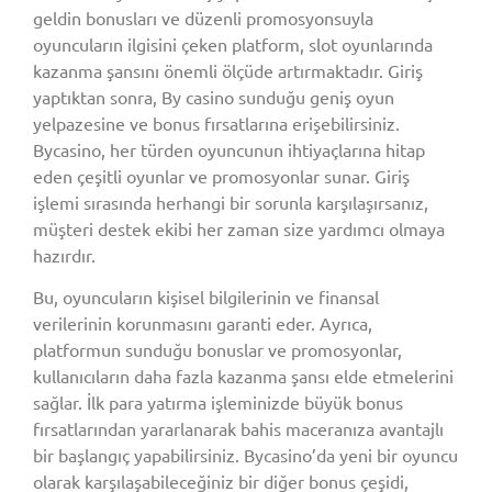
geldin bonusları ve düzenli promosyonsuyla
oyuncuların ilgisini çeken platform, slot oyunlarında
kazanma şansını önemli ölçüde artırmaktadır. Giriş
yaptıktan sonra, By casino sunduğu geniş oyun
yelpazesine ve bonus fırsatlarına erişebilirsiniz.
Bycasino, her türden oyuncunun ihtiyaçlarına hitap
eden çeşitli oyunlar ve promosyonlar sunar. Giriş
işlemi sırasında herhangi bir sorunla karşılaşırsanız,
müşteri destek ekibi her zaman size yardımcı olmaya
hazırdır.
Bu, oyuncuların kişisel bilgilerinin ve finansal
verilerinin korunmasını garanti eder. Ayrıca,
platformun sunduğu bonuslar ve promosyonlar,
kullanıcıların daha fazla kazanma şansı elde etmelerini
sağlar. İlk para yatırma işleminizde büyük bonus
fırsatlarından yararlanarak bahis maceranıza avantajlı
bir başlangıç yapabilirsiniz. Bycasino’da yeni bir oyuncu
olarak karşılaşabileceğiniz bir diğer bonus çeşidi,