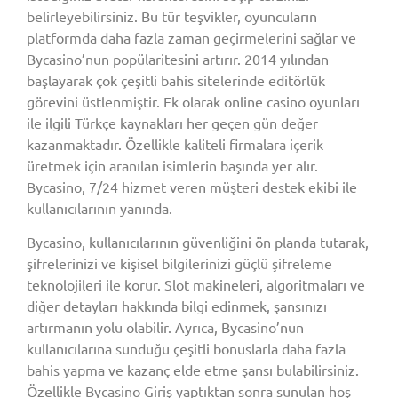
belirleyebilirsiniz. Bu tür teşvikler, oyuncuların
platformda daha fazla zaman geçirmelerini sağlar ve
Bycasino’nun popülaritesini artırır. 2014 yılından
başlayarak çok çeşitli bahis sitelerinde editörlük
görevini üstlenmiştir. Ek olarak online casino oyunları
ile ilgili Türkçe kaynakları her geçen gün değer
kazanmaktadır. Özellikle kaliteli firmalara içerik
üretmek için aranılan isimlerin başında yer alır.
Bycasino, 7/24 hizmet veren müşteri destek ekibi ile
kullanıcılarının yanında.
Bycasino, kullanıcılarının güvenliğini ön planda tutarak,
şifrelerinizi ve kişisel bilgilerinizi güçlü şifreleme
teknolojileri ile korur. Slot makineleri, algoritmaları ve
diğer detayları hakkında bilgi edinmek, şansınızı
artırmanın yolu olabilir. Ayrıca, Bycasino’nun
kullanıcılarına sunduğu çeşitli bonuslarla daha fazla
bahis yapma ve kazanç elde etme şansı bulabilirsiniz.
Özellikle Bycasino Giriş yaptıktan sonra sunulan hoş