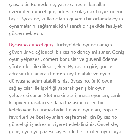
çalışabilir. Bu nedenle, yalnızca resmi kanallar
üzerinden güncel giriş adresine ulaşmak büyük önem
taşır. Bycasino, kullanıcıların güvenli bir ortamda oyun
oynamalarını sağlamak için lisanslı bir şekilde faaliyet
göstermektedir.
Bycasino güncel giriş
, Türkiye’deki oyuncular için
güvenilir ve eğlenceli bir casino deneyimi sunar. Geniş
oyun yelpazesi, cömert bonuslar ve güvenli ödeme
yöntemleri ile dikkat çeker. By casino giriş güncel
adresini kullanarak hemen kayıt olabilir ve oyun
dünyasına adım atabilirsiniz. Bycasino, ünlü oyun
sağlayıcıları ile işbirliği yaparak geniş bir oyun
yelpazesi sunar. Slot makineleri, masa oyunları, canlı
krupiyer masaları ve daha fazlasını içeren bir
koleksiyon bulunmaktadır. En yeni oyunları, popüler
favorileri ve özel oyunları keşfetmek için By casino
güncel giriş adresini ziyaret edebilirsiniz. Öncelikle,
geniş oyun yelpazesi sayesinde her türden oyuncuya