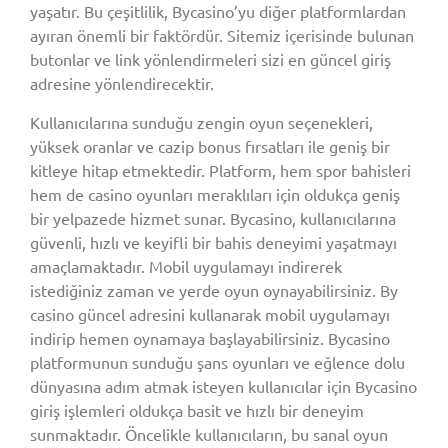
yaşatır. Bu çeşitlilik, Bycasino’yu diğer platformlardan
ayıran önemli bir faktördür. Sitemiz içerisinde bulunan
butonlar ve link yönlendirmeleri sizi en güncel giriş
adresine yönlendirecektir.
Kullanıcılarına sunduğu zengin oyun seçenekleri,
yüksek oranlar ve cazip bonus fırsatları ile geniş bir
kitleye hitap etmektedir. Platform, hem spor bahisleri
hem de casino oyunları meraklıları için oldukça geniş
bir yelpazede hizmet sunar. Bycasino, kullanıcılarına
güvenli, hızlı ve keyifli bir bahis deneyimi yaşatmayı
amaçlamaktadır. Mobil uygulamayı indirerek
istediğiniz zaman ve yerde oyun oynayabilirsiniz. By
casino güncel adresini kullanarak mobil uygulamayı
indirip hemen oynamaya başlayabilirsiniz. Bycasino
platformunun sunduğu şans oyunları ve eğlence dolu
dünyasına adım atmak isteyen kullanıcılar için Bycasino
giriş işlemleri oldukça basit ve hızlı bir deneyim
sunmaktadır. Öncelikle kullanıcıların, bu sanal oyun