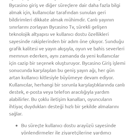
Bycasino giriş ve diğer süreçlere dair daha fazla bilgi
almak için, kullanıcılar tarafından sunulan geri
bildirimleri dikkate almak mühimdir. Canlı yayının
sınırlarını zorlayan Bycasino Tv, sürekli gelişen
teknolojik altyapısı ve kullanıcı dostu özellikleri
sayesinde rakiplerinden bir adım öne çıkıyor. Sunduğu
grafik kalitesi ve yayın akışıyla, oyun ve bahis severleri
memnun ederken, aynı zamanda da yeni kullanıcılar
için cazip bir seçenek oluşturuyor. Bycasino Giriş işlemi
sonucunda karşılaşılan bu geniş yayın ağı, her gün
artan kullanıcı kitlesiyle büyümeye devam ediyor.
Kullanıcılar, herhangi bir sorunla karşılaştıklarında canlı
destek, e-posta veya telefon aracılığıyla yardım
alabilirler. Bu çoklu iletişim kanalları, oyuncuların
ihtiyaç duydukları desteği hızlı bir şekilde almalarını
sağlar.
Bu süreçte kullanıcı dostu arayüzü sayesinde
yönlendirmeler ile ziyaretçilerine yardımcı