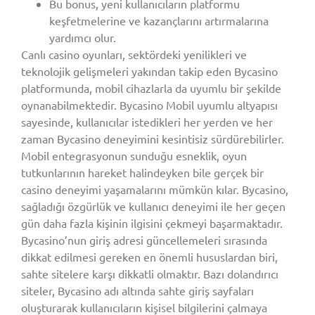
Bu bonus, yeni kullanıcıların platformu
keşfetmelerine ve kazançlarını artırmalarına
yardımcı olur.
Canlı casino oyunları, sektördeki yenilikleri ve
teknolojik gelişmeleri yakından takip eden Bycasino
platformunda, mobil cihazlarla da uyumlu bir şekilde
oynanabilmektedir. Bycasino Mobil uyumlu altyapısı
sayesinde, kullanıcılar istedikleri her yerden ve her
zaman Bycasino deneyimini kesintisiz sürdürebilirler.
Mobil entegrasyonun sunduğu esneklik, oyun
tutkunlarının hareket halindeyken bile gerçek bir
casino deneyimi yaşamalarını mümkün kılar. Bycasino,
sağladığı özgürlük ve kullanıcı deneyimi ile her geçen
gün daha fazla kişinin ilgisini çekmeyi başarmaktadır.
Bycasino’nun giriş adresi güncellemeleri sırasında
dikkat edilmesi gereken en önemli hususlardan biri,
sahte sitelere karşı dikkatli olmaktır. Bazı dolandırıcı
siteler, Bycasino adı altında sahte giriş sayfaları
oluşturarak kullanıcıların kişisel bilgilerini çalmaya