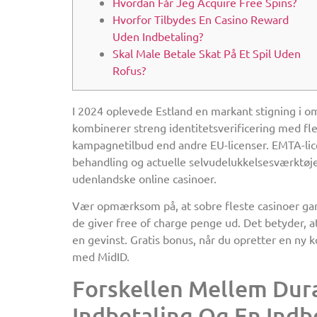
Hvordan Får Jeg Acquire Free Spins?
Hvorfor Tilbydes En Casino Reward
Uden Indbetaling?
Skal Male Betale Skat På Et Spil Uden
Rofus?
I 2024 oplevede Estland en markant stigning i o
kombinerer streng identitetsverificering med flek
kampagnetilbud end andre EU-licenser. EMTA-licen
behandling og actuelle selvudelukkelsesværktøjer. 
udenlandske online casinoer.
Vær opmærksom på, at sobre fleste casinoer gara
de giver free of charge penge ud. Det betyder, at
en gevinst. Gratis bonus, når du opretter en ny k
med MidID.
Forskellen Mellem Dur
Indbetaling Og En Ind