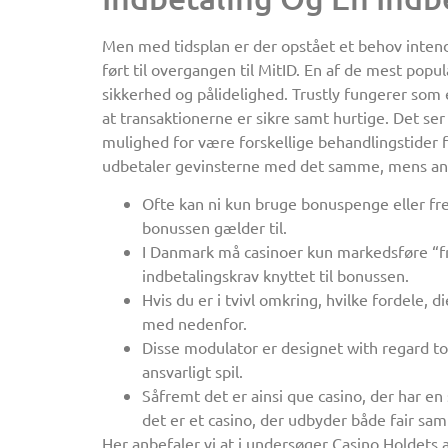
Men med tidsplan er der opstået et behov intende
ført til overgangen til MitID. En af de mest popu
sikkerhed og pålidelighed. Trustly fungerer so
at transaktionerne er sikre samt hurtige. Det se
mulighed for være forskellige behandlingstider f
udbetaler gevinsterne med det samme, mens andr
Ofte kan ni kun bruge bonuspenge eller free 
bonussen gælder til.
I Danmark må casinoer kun markedsføre “free
indbetalingskrav knyttet til bonussen.
Hvis du er i tvivl omkring, hvilke fordele, 
med nedenfor.
Disse modulator er designet with regard to a
ansvarligt spil.
Såfremt det er ainsi que casino, der har en 
det er et casino, der udbyder både fair samt
Her anbefaler vi at i undersøger Casino Holdets 