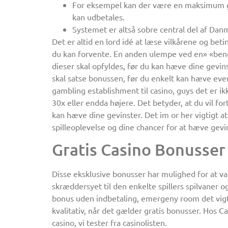
For eksempel kan der være en maksimum ge
kan udbetales.
Systemet er altså sobre central del af Danma
Det er altid en lord idé at læse vilkårene og bet
du kan forvente. En anden ulempe ved en» «benef
dieser skal opfyldes, før du kan hæve dine gevi
skal satse bonussen, før du enkelt kan hæve even
gambling establishment til casino, guys det er i
30x eller endda højere. Det betyder, at du vil for
kan hæve dine gevinster. Det im or her vigtigt 
spilleoplevelse og dine chancer for at hæve gevi
Gratis Casino Bonusser
Disse eksklusive bonusser har mulighed for at va
skræddersyet til den enkelte spillers spilvaner o
bonus uden indbetaling, emergeny room det vigt
kvalitativ, når det gælder gratis bonusser. Hos Ca
casino, vi tester fra casinolisten.