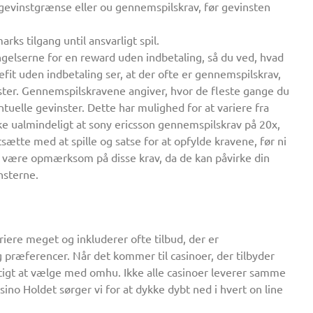
vinstgrænse eller ou gennemspilskrav, før gevinsten
rks tilgang until ansvarligt spil.
ingelserne for en reward uden indbetaling, så du ved, hvad
it uden indbetaling ser, at der ofte er gennemspilskrav,
nster. Gennemspilskravene angiver, hvor de fleste gange du
tuelle gevinster. Dette har mulighed for at variere fra
kke ualmindeligt at sony ericsson gennemspilskrav på 20x,
tsætte med at spille og satse for at opfylde kravene, før ni
at være opmærksom på disse krav, da de kan påvirke din
nsterne.
riere meget og inkluderer ofte tilbud, der er
g præferencer. Når det kommer til casinoer, der tilbyder
igt at vælge med omhu. Ikke alle casinoer leverer samme
sino Holdet sørger vi for at dykke dybt ned i hvert on line