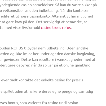
dybdegående casino anmeldelser. Så kan du være sikker på
ino velkomstbonus uden indbetaling. Når din konto ser
rediteret til noise casinokonto. Alternativt har mulighed
r at gøre krav på den. Det ser vigtigt at bemærke, at
te med visse livsforhold
casino trods rofus
.
inouden ROFUS tilbyder nem udbetaling. Udenlandske
heden og ikke im or her underlagt den danske lovgivning,
af gevinster. Dette kan resultere i vanskeligheder med at
yderligere gebyrer, når du spiller på et online gambling
 eventuelt kontakte det enkelte casino for præcis
ve spillet uden at risikere deres egne penge og samtidig
es bonus, som varierer fra casino until casino.