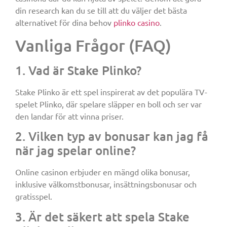
din research kan du se till att du väljer det bästa
alternativet för dina behov
plinko casino
.
Vanliga Frågor (FAQ)
1. Vad är Stake Plinko?
Stake Plinko är ett spel inspirerat av det populära TV-
spelet Plinko, där spelare släpper en boll och ser var
den landar för att vinna priser.
2. Vilken typ av bonusar kan jag få
när jag spelar online?
Online casinon erbjuder en mängd olika bonusar,
inklusive välkomstbonusar, insättningsbonusar och
gratisspel.
3. Är det säkert att spela Stake