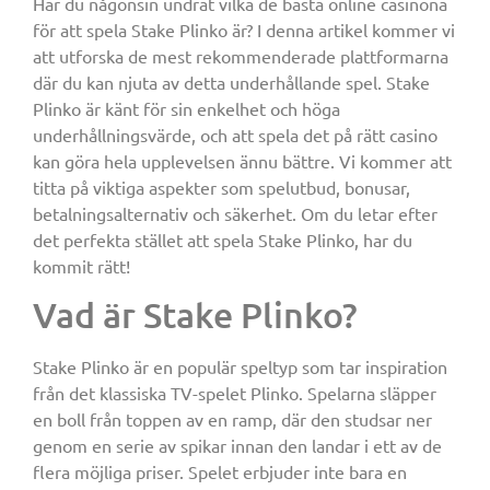
Har du någonsin undrat vilka de bästa online casinona
för att spela Stake Plinko är? I denna artikel kommer vi
att utforska de mest rekommenderade plattformarna
där du kan njuta av detta underhållande spel. Stake
Plinko är känt för sin enkelhet och höga
underhållningsvärde, och att spela det på rätt casino
kan göra hela upplevelsen ännu bättre. Vi kommer att
titta på viktiga aspekter som spelutbud, bonusar,
betalningsalternativ och säkerhet. Om du letar efter
det perfekta stället att spela Stake Plinko, har du
kommit rätt!
Vad är Stake Plinko?
Stake Plinko är en populär speltyp som tar inspiration
från det klassiska TV-spelet Plinko. Spelarna släpper
en boll från toppen av en ramp, där den studsar ner
genom en serie av spikar innan den landar i ett av de
flera möjliga priser. Spelet erbjuder inte bara en