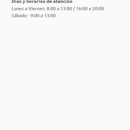
Días y horarios de atención
Lunes a Viernes: 8:00 a 13:00 / 16:00 a 20:00
Sábado - 9:00 a 13:00