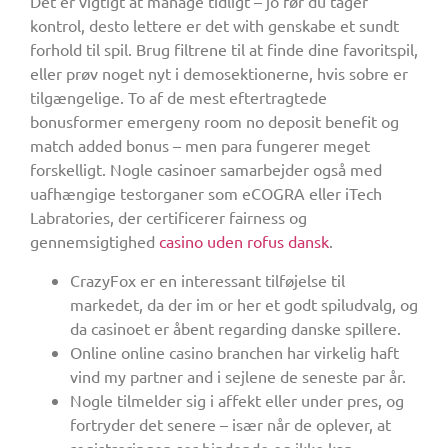
Det er vigtigt at manage tidligt – jo før du tager
kontrol, desto lettere er det with genskabe et sundt
forhold til spil. Brug filtrene til at finde dine favoritspil,
eller prøv noget nyt i demosektionerne, hvis sobre er
tilgængelige. To af de mest eftertragtede
bonusformer emergeny room no deposit benefit og
match added bonus – men para fungerer meget
forskelligt. Nogle casinoer samarbejder også med
uafhængige testorganer som eCOGRA eller iTech
Labratories, der certificerer fairness og
gennemsigtighed
casino uden rofus dansk
.
CrazyFox er en interessant tilføjelse til
markedet, da der im or her et godt spiludvalg, og
da casinoet er åbent regarding danske spillere.
Online online casino branchen har virkelig haft
vind my partner and i sejlene de seneste par år.
Nogle tilmelder sig i affekt eller under pres, og
fortryder det senere – især når de oplever, at
registreringen ser bindende og ikke kan