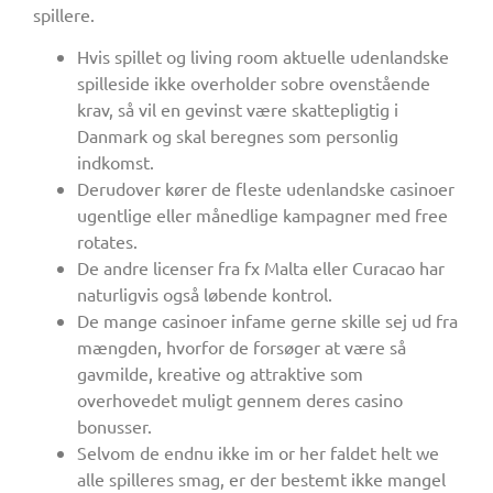
spillere.
Hvis spillet og living room aktuelle udenlandske
spilleside ikke overholder sobre ovenstående
krav, så vil en gevinst være skattepligtig i
Danmark og skal beregnes som personlig
indkomst.
Derudover kører de fleste udenlandske casinoer
ugentlige eller månedlige kampagner med free
rotates.
De andre licenser fra fx Malta eller Curacao har
naturligvis også løbende kontrol.
De mange casinoer infame gerne skille sej ud fra
mængden, hvorfor de forsøger at være så
gavmilde, kreative og attraktive som
overhovedet muligt gennem deres casino
bonusser.
Selvom de endnu ikke im or her faldet helt we
alle spilleres smag, er der bestemt ikke mangel