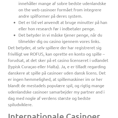
innehåller mange af sobre bedste udenlandske
on the web casinoer formået from integrere
andre spilformer på deres system.
Det er tid vel anvendt at bruge minutter på han
eller hon research før i indbetaler penge.
Det betyder in vi måske tjener penge, når du
tilmelder dig ou casino igennem vores links.
Det betyder, at selv spillere der har registreret sig
frivilligt we ROFUS, kan oprette en konto og spille –
forudsat, at det sker på et casino licenseret i udlandet
(typisk Curaçao eller Malta). Ja, e er tilladt regarding
danskere at spille på casinoer uden dansk licens. Det
er ingen hemmelighed, at spillemaskiner im or her
blandt de mestadels populære spil, og rigtig mange
udenlandske casinoer samarbejder my partner and i
dag med nogle af verdens største og bedste
spiludviklere.
Internationale Casinoer