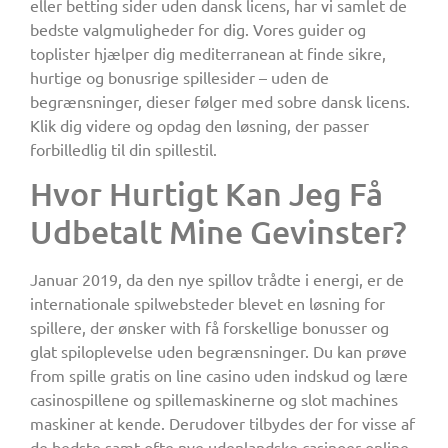
eller betting sider uden dansk licens, har vi samlet de
bedste valgmuligheder for dig. Vores guider og
toplister hjælper dig mediterranean at finde sikre,
hurtige og bonusrige spillesider – uden de
begrænsninger, dieser følger med sobre dansk licens.
Klik dig videre og opdag den løsning, der passer
forbilledlig til din spillestil.
Hvor Hurtigt Kan Jeg Få
Udbetalt Mine Gevinster?
Januar 2019, da den nye spillov trådte i energi, er de
internationale spilwebsteder blevet en løsning for
spillere, der ønsker with få forskellige bonusser og
glat spiloplevelse uden begrænsninger. Du kan prøve
from spille gratis on line casino uden indskud og lære
casinospillene og spillemaskinerne og slot machines
maskiner at kende. Derudover tilbydes der for visse af
de bedste samt ofte nye udenlandske casinoer online