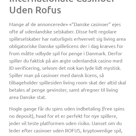
Uden Rofus
Mange af de annoncerede» «“Danske casinoer” ejes
ofte af udenlandske selskaber. Disse helt regolare
spilleselskaber har naturligvis erhvervet sig living area
obligatoriske Danske spillelicens der i dag kræves for
from måtte udbyde spil for penge i Danmark. Derfor
spiller du faktisk på ain ægte udenlandsk casino med
ID verificering, selvom det nok kan lyde lidt mystisk.
Spiller man på casinoer med dansk licens, så
tilbageholder spillesiden living room skat der altid skal
betales af penge gevinster, samt afregner til living
area Danske stat.
Nogle gange får du spins uden indbetaling (free spins
no deposit), hvad for et er perfekt for nye spillere,
jeder vil teste platformen uden risiko. Uanset om du
leder efter casinoer uden ROFUS, kryptovenlige spil,