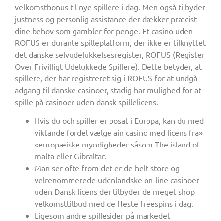
velkomstbonus til nye spillere i dag. Men også tilbyder
justness og personlig assistance der dækker præcist
dine behov som gambler for penge. Et casino uden
ROFUS er durante spilleplatform, der ikke er tilknyttet
det danske selvudelukkelsesregister, ROFUS (Register
Over Frivilligt Udelukkede Spillere). Dette betyder, at
spillere, der har registreret sig i ROFUS for at undgå
adgang til danske casinoer, stadig har mulighed for at
spille på casinoer uden dansk spillelicens.
Hvis du och spiller er bosat i Europa, kan du med
viktande fordel vælge ain casino med licens fra»
«europæiske myndigheder såsom The island of
malta eller Gibraltar.
Man ser ofte from det er de helt store og
velrenommerede udenlandske on-line casinoer
uden Dansk licens der tilbyder de meget shop
velkomsttilbud med de fleste freespins i dag.
Ligesom andre spillesider på markedet