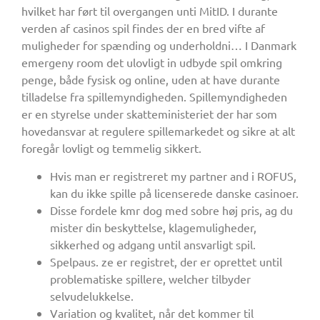
hvilket har ført til overgangen unti MitID. I durante
verden af casinos spil findes der en bred vifte af
muligheder for spænding og underholdni… I Danmark
emergeny room det ulovligt in udbyde spil omkring
penge, både fysisk og online, uden at have durante
tilladelse fra spillemyndigheden. Spillemyndigheden
er en styrelse under skatteministeriet der har som
hovedansvar at regulere spillemarkedet og sikre at alt
foregår lovligt og temmelig sikkert.
Hvis man er registreret my partner and i ROFUS,
kan du ikke spille på licenserede danske casinoer.
Disse fordele kmr dog med sobre høj pris, ag du
mister din beskyttelse, klagemuligheder,
sikkerhed og adgang until ansvarligt spil.
Spelpaus. ze er registret, der er oprettet until
problematiske spillere, welcher tilbyder
selvudelukkelse.
Variation og kvalitet, når det kommer til