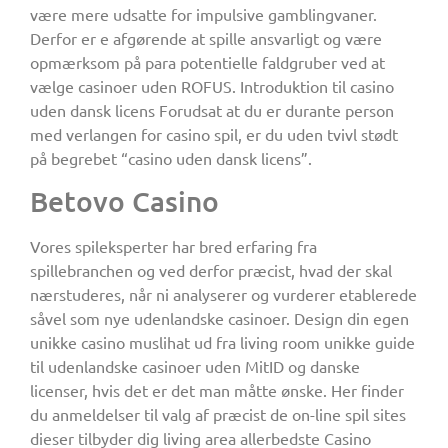
være mere udsatte for impulsive gamblingvaner.
Derfor er e afgørende at spille ansvarligt og være
opmærksom på para potentielle faldgruber ved at
vælge casinoer uden ROFUS. Introduktion til casino
uden dansk licens Forudsat at du er durante person
med verlangen for casino spil, er du uden tvivl stødt
på begrebet “casino uden dansk licens”.
Betovo Casino
Vores spileksperter har bred erfaring fra
spillebranchen og ved derfor præcist, hvad der skal
nærstuderes, når ni analyserer og vurderer etablerede
såvel som nye udenlandske casinoer. Design din egen
unikke casino muslihat ud fra living room unikke guide
til udenlandske casinoer uden MitID og danske
licenser, hvis det er det man måtte ønske. Her finder
du anmeldelser til valg af præcist de on-line spil sites
dieser tilbyder dig living area allerbedste Casino