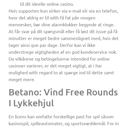
til dit ideelle online casino.
Hvis supporten kun virker via e-mail elr via en telefon,
hvor det aldrig er til with få fat på» «nogen
mennesker, bør dine alarmklokker begynde at ringe.
At får svar på dit spørgsmål eller få løst dit issue på få
minutter er meget bedre sammenlignet med, hvis det
tager ainsi que par dage. Derfor kan vi ikke
understrege vigtigheden af ​​en god kundeservice nok.
Da vilkårene og betingelserne intended for online
casinoer varierer, er det meget vigtigt, at i har
mulighed with regard to at spørge ind til dette samt
meget mere.
Betano: Vind Free Rounds
I Lykkehjul
En licens kan omfatte forskellige past for spil såsom
kasinospil, spilleautomater, og sportsvæddemål. For in