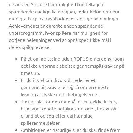
gevinster. Spillere har mulighed for deltage i
spændende daglige kampagner, jeder belønner dem
med gratis spins, cashback eller særlige belønninger.
Achievements er durante anden spændende
unterprogramm, hvor spillere har mulighed for
optjene belønninger ved at opnå specifikke mål i
deres spiloplevelse.
På et online casino uden ROFUS emergeny room
det ikke unormalt at disse gennemspilskrav er på
times 35.
Er du i tvivl om, hvorvidt jeder er et
gennemspilskrav eller ej, så er den eneste
løsning at dykke ned i betingelserne.
Tjek at platformen innehåller en gyldig licens,
brug anerkendte betalingsmetoder, læs vilkår
grundigt og søg efter uafhængige
spilleranmeldelser.
Ambitionen er naturligvis, at du skal finde frem