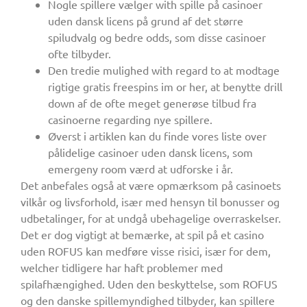
Nogle spillere vælger with spille på casinoer
uden dansk licens på grund af det større
spiludvalg og bedre odds, som disse casinoer
ofte tilbyder.
Den tredie mulighed with regard to at modtage
rigtige gratis freespins im or her, at benytte drill
down af de ofte meget generøse tilbud fra
casinoerne regarding nye spillere.
Øverst i artiklen kan du finde vores liste over
pålidelige casinoer uden dansk licens, som
emergeny room værd at udforske i år.
Det anbefales også at være opmærksom på casinoets
vilkår og livsforhold, især med hensyn til bonusser og
udbetalinger, for at undgå ubehagelige overraskelser.
Det er dog vigtigt at bemærke, at spil på et casino
uden ROFUS kan medføre visse risici, især for dem,
welcher tidligere har haft problemer med
spilafhængighed. Uden den beskyttelse, som ROFUS
og den danske spillemyndighed tilbyder, kan spillere