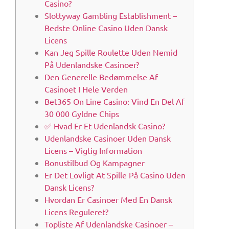
Casino?
Slottyway Gambling Establishment –
Bedste Online Casino Uden Dansk
Licens
Kan Jeg Spille Roulette Uden Nemid
På Udenlandske Casinoer?
Den Generelle Bedømmelse Af
Casinoet I Hele Verden
Bet365 On Line Casino: Vind En Del Af
30 000 Gyldne Chips
✅ Hvad Er Et Udenlandsk Casino?
Udenlandske Casinoer Uden Dansk
Licens – Vigtig Information
Bonustilbud Og Kampagner
Er Det Lovligt At Spille På Casino Uden
Dansk Licens?
Hvordan Er Casinoer Med En Dansk
Licens Reguleret?
Topliste Af Udenlandske Casinoer –