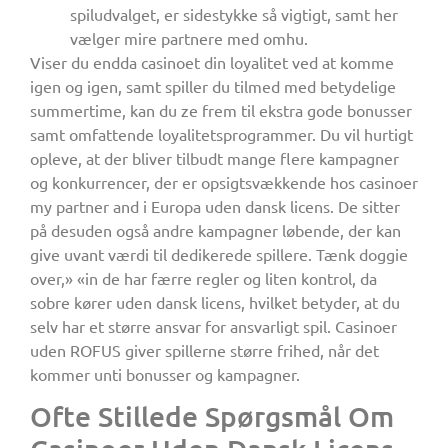
spiludvalget, er sidestykke så vigtigt, samt her
vælger mire partnere med omhu.
Viser du endda casinoet din loyalitet ved at komme
igen og igen, samt spiller du tilmed med betydelige
summertime, kan du ze frem til ekstra gode bonusser
samt omfattende loyalitetsprogrammer. Du vil hurtigt
opleve, at der bliver tilbudt mange flere kampagner
og konkurrencer, der er opsigtsvækkende hos casinoer
my partner and i Europa uden dansk licens. De sitter
på desuden også andre kampagner løbende, der kan
give uvant værdi til dedikerede spillere. Tænk doggie
over,» «in de har færre regler og liten kontrol, da
sobre kører uden dansk licens, hvilket betyder, at du
selv har et større ansvar for ansvarligt spil. Casinoer
uden ROFUS giver spillerne større frihed, når det
kommer unti bonusser og kampagner.
Ofte Stillede Spørgsmål Om