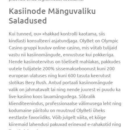
Kasiinode Mänguvaliku
Saladused
Kui tunned, ou» «hakkad kontrolli kaotama, siis
kindlasti konsulteeri asjatundjaga. OlyBet on Olympic
Casino gruppi kuuluv online casino, mis võtab tulijaid
vastu nii kasiinomängude, ennustuse kui pokkeriga.
Nende kasiinotervitus on tõeliselt mahlakas, pakkudes
uutele tulijatele 200% sissemakseboonust kuni 200
european ulatuses ning kuni 600 tasuta keerutust
slotikas Bery Rush. Antud portaali kasiinomängude
valik on jahmatavalt lai ning nende juurest ei puudu ka
live-kasiino koos lauamängudega. Sõbralik
klienditeenindus, professionaalse välimusega leht ning
kodumaine päritolu on muutnud OlyBeti üheks
eestlaste favoriidiks. Võib julgelt väita, et kõige
kiiremaid lahendusi pakuvad erinevad e-rahakotid ning