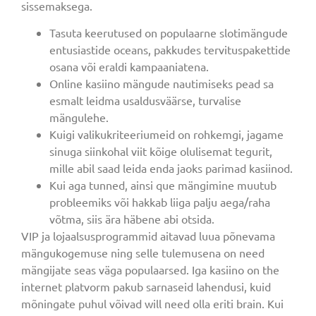
sissemaksega.
Tasuta keerutused on populaarne slotimängude
entusiastide oceans, pakkudes tervituspakettide
osana või eraldi kampaaniatena.
Online kasiino mängude nautimiseks pead sa
esmalt leidma usaldusväärse, turvalise
mängulehe.
Kuigi valikukriteeriumeid on rohkemgi, jagame
sinuga siinkohal viit kõige olulisemat tegurit,
mille abil saad leida enda jaoks parimad kasiinod.
Kui aga tunned, ainsi que mängimine muutub
probleemiks või hakkab liiga palju aega/raha
võtma, siis ära häbene abi otsida.
VIP ja lojaalsusprogrammid aitavad luua põnevama
mängukogemuse ning selle tulemusena on need
mängijate seas väga populaarsed. Iga kasiino on the
internet platvorm pakub sarnaseid lahendusi, kuid
mõningate puhul võivad will need olla eriti brain. Kui