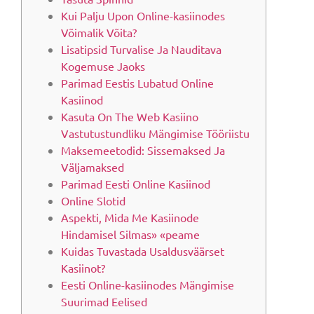
Kui Palju Upon Online-kasiinodes
Võimalik Võita?
Lisatipsid Turvalise Ja Nauditava
Kogemuse Jaoks
Parimad Eestis Lubatud Online
Kasiinod
Kasuta On The Web Kasiino
Vastutustundliku Mängimise Tööriistu
Maksemeetodid: Sissemaksed Ja
Väljamaksed
Parimad Eesti Online Kasiinod
Online Slotid
Aspekti, Mida Me Kasiinode
Hindamisel Silmas» «peame
Kuidas Tuvastada Usaldusväärset
Kasiinot?
Eesti Online-kasiinodes Mängimise
Suurimad Eelised