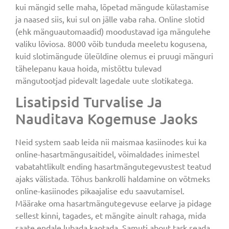
kui mängid selle maha, lõpetad mängude külastamise
ja naased siis, kui sul on jälle vaba raha. Online slotid
(ehk mänguautomaadid) moodustavad iga mängulehe
valiku lõviosa. 8000 võib tunduda meeletu kogusena,
kuid slotimängude üleüldine olemus ei pruugi mänguri
tähelepanu kaua hoida, mistõttu tulevad
mängutootjad pidevalt lagedale uute slotikatega.
Lisatipsid Turvalise Ja
Nauditava Kogemuse Jaoks
Neid system saab leida nii maismaa kasiinodes kui ka
online-hasartmängusaitidel, võimaldades inimestel
vabatahtlikult ending hasartmängutegevustest teatud
ajaks välistada. Tõhus bankrolli haldamine on võtmeks
online-kasiinodes pikaajalise edu saavutamisel.
Määrake oma hasartmängutegevuse eelarve ja pidage
sellest kinni, tagades, et mängite ainult rahaga, mida
saate endale lubada kaotada. Samuti about tark seada