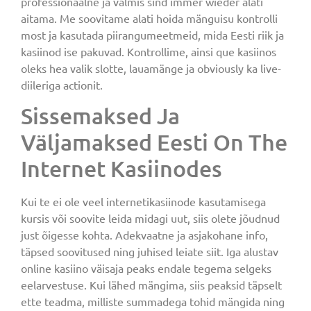
professionaalne ja valmis sind immer wieder alati
aitama. Me soovitame alati hoida mänguisu kontrolli
most ja kasutada piirangumeetmeid, mida Eesti riik ja
kasiinod ise pakuvad. Kontrollime, ainsi que kasiinos
oleks hea valik slotte, lauamänge ja obviously ka live-
diileriga actionit.
Sissemaksed Ja
Väljamaksed Eesti On The
Internet Kasiinodes
Kui te ei ole veel internetikasiinode kasutamisega
kursis või soovite leida midagi uut, siis olete jõudnud
just õigesse kohta. Adekvaatne ja asjakohane info,
täpsed soovitused ning juhised leiate siit. Iga alustav
online kasiino väisaja peaks endale tegema selgeks
eelarvestuse. Kui lähed mängima, siis peaksid täpselt
ette teadma, milliste summadega tohid mängida ning