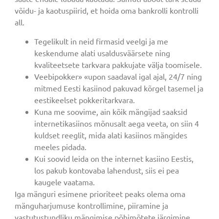
võidu- ja kaotuspiirid, et hoida oma bankrolli kontrolli
all.
Tegelikult in neid firmasid veelgi ja me
keskendume alati usaldusväärsete ning
kvaliteetsete tarkvara pakkujate välja toomisele.
Veebipokker» «upon saadaval igal ajal, 24/7 ning
mitmed Eesti kasiinod pakuvad kõrgel tasemel ja
eestikeelset pokkeritarkvara.
Kuna me soovime, ain kõik mängijad saaksid
internetikasiinos mõnusalt aega veeta, on siin 4
kuldset reeglit, mida alati kasiinos mängides
meeles pidada.
Kui soovid leida on the internet kasiino Eestis,
los pakub kontovaba lahendust, siis ei pea
kaugele vaatama.
Iga mänguri esimene prioriteet peaks olema oma
mänguharjumuse kontrollimine, piiramine ja
vastutustundliku mängimise põhimõtete järgimine.