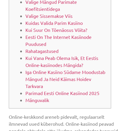
Valige Mängud Parimate
Koefitsientidega
Valige Sissemakse Viis
Kuidas Valida Parim Kasiino
Kui Suur On Tõenäosus Võita?
Eesti On The Internet Kasiinode
Puudused
Rahatagastused
Kui Vana Peab Olema Isik, Et Eestis
Online-kasiinodes Mängida?
Iga Online Kasiino Südame Moodustab
Mängud Ja Neid Käimas Hoidev
Tarkvara
Parimad Eesti Online Kasiinod 2025
Mänguvalik
Online-keskkond areneb pidevalt, regulaarselt
ilmnevad uued küberohud. Online-kasiinod peavad
nendele ohtudele ette jõudma, rakendades tugevaid