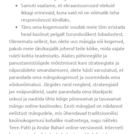
Samuti vaatame, et ekraanisuurused oleksid
ikkagi erinevaid, kuna vaid nii on võimalik teha
responsiivsust kindlaks.
Tänu oma kogemusele suudab meie tiim eristada
head kasiinot pelgalt turunduslikest lubadustest.
Olenemata sellest, kas olete uus mängija või kogenud,
pakub meie üksikasjalik juhend teile kõike, mida vajate
ruleti kohta teadmiseks. Alates põhireeglite ja
panustamistüüpide mõistmisest kuni strateegiate ja
näpunäidete omandamiseni, olete hästi varustatud, et
parandada oma mängukogemust ja suurendada oma
võiduvõimalusi. Järgides neid reegleid, strateegiaid
ja» «näpunäiteid, saate parandada oma blackjacki
oskusi ja nautida ühte kõige põnevamat ja tasuvamat
mängu online-kasiinodes. Eesti mängijad on näidanud
eelistust mängudele, mis ühendavad traditsioonilisi
kasiinokogemusi kohalike maitsetega, nagu näiteks
Teen Patti ja Andar Bahari online-versioonid. Interneti