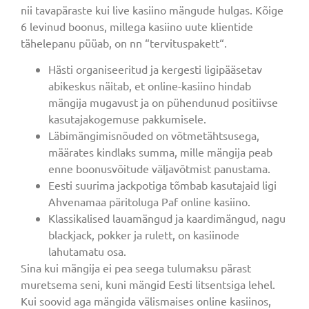
nii tavapäraste kui live kasiino mängude hulgas. Kõige
6 levinud boonus, millega kasiino uute klientide
tähelepanu püüab, on nn “tervituspakett“.
Hästi organiseeritud ja kergesti ligipääsetav
abikeskus näitab, et online-kasiino hindab
mängija mugavust ja on pühendunud positiivse
kasutajakogemuse pakkumisele.
Läbimängimisnõuded on võtmetähtsusega,
määrates kindlaks summa, mille mängija peab
enne boonusvõitude väljavõtmist panustama.
Eesti suurima jackpotiga tõmbab kasutajaid ligi
Ahvenamaa päritoluga Paf online kasiino.
Klassikalised lauamängud ja kaardimängud, nagu
blackjack, pokker ja rulett, on kasiinode
lahutamatu osa.
Sina kui mängija ei pea seega tulumaksu pärast
muretsema seni, kuni mängid Eesti litsentsiga lehel.
Kui soovid aga mängida välismaises online kasiinos,