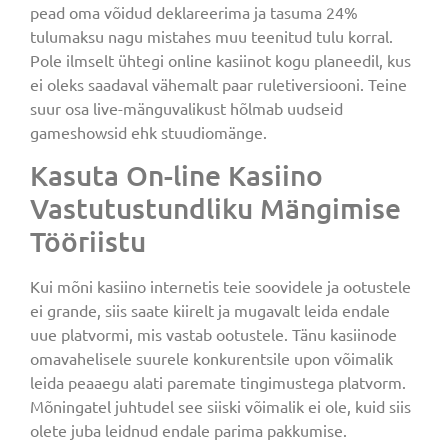
pead oma võidud deklareerima ja tasuma 24%
tulumaksu nagu mistahes muu teenitud tulu korral.
Pole ilmselt ühtegi online kasiinot kogu planeedil, kus
ei oleks saadaval vähemalt paar ruletiversiooni. Teine
suur osa live-mänguvalikust hõlmab uudseid
gameshowsid ehk stuudiomänge.
Kasuta On-line Kasiino
Vastutustundliku Mängimise
Tööriistu
Kui mõni kasiino internetis teie soovidele ja ootustele
ei grande, siis saate kiirelt ja mugavalt leida endale
uue platvormi, mis vastab ootustele. Tänu kasiinode
omavahelisele suurele konkurentsile upon võimalik
leida peaaegu alati paremate tingimustega platvorm.
Mõningatel juhtudel see siiski võimalik ei ole, kuid siis
olete juba leidnud endale parima pakkumise.