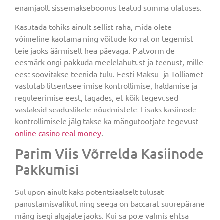
enamjaolt sissemakseboonus teatud summa ulatuses.
Kasutada tohiks ainult sellist raha, mida olete
võimeline kaotama ning võitude korral on tegemist
teie jaoks äärmiselt hea päevaga. Platvormide
eesmärk ongi pakkuda meelelahutust ja teenust, mille
eest soovitakse teenida tulu. Eesti Maksu- ja Tolliamet
vastutab litsentseerimise kontrollimise, haldamise ja
reguleerimise eest, tagades, et kõik tegevused
vastaksid seaduslikele nõudmistele. Lisaks kasiinode
kontrollimisele jälgitakse ka mängutootjate tegevust
online casino real money
.
Parim Viis Võrrelda Kasiinode
Pakkumisi
Sul upon ainult kaks potentsiaalselt tulusat
panustamisvalikut ning seega on baccarat suurepärane
mäng isegi algajate jaoks. Kui sa pole valmis ehtsa