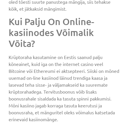
oled tõesti suurte panustega mängija, siis tehakse
kõik, et jätkaksid mängimist.
Kui Palju On Online-
kasiinodes Võimalik
Võita?
Krüptoraha kasutamine on Eestis saanud palju
kõneainet, kuid iga on the internet casino veel
Bitcoine või Ethereumi ei aktsepteeri. Siiski on mõned
uuemad on-line kasiinod läinud trendiga kaasa ja
lasevad teha sisse- ja väljamakseid ka suuremate
krüptorahadega. Tervitusboonus võib lisaks
boonusrahale sisaldada ka tasuta spinni pakkumisi.
Mõni kasiino jagab korraga tasuta keerutusi ja
boonusraha, et mänguritel oleks võimalus katsetada
erinevaid kasiinomänge.