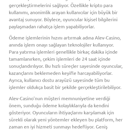
gerçekleştirmelerini sağlıyor. Özellikle kripto para
kullanımı, anonimlik arayan kullanıcılar için büyük bir
avantaj sunuyor. Böylece, oyuncular kişisel bilgilerini
paylaşmadan rahatça işlem yapabiliyorlar.
Ödeme işlemlerinin hızını artırmak adına Alev-Casino,
anında işlem onayı sağlayan teknolojiler kullanıyor.
Para yatırma işlemleri genellikle birkaç dakika içinde
tamamlanırken, çekim işlemleri de 24 saat içinde
sonuçlandırılıyor. Bu hızlı süreçler sayesinde oyuncular,
kazançlarını beklemeden keyifle harcayabiliyorlar.
Ayrıca, kullanıcı dostu arayüzü sayesinde tüm bu
işlemler oldukça basit bir şekilde gerçekleştirilebiliyor.
Alev-Casino’nun müşteri memnuniyetine verdiği
önem, sunduğu ödeme kolaylıklarıyla da kendini
gösteriyor. Oyuncuların ihtiyaçlarını karşılamak için
sürekli olarak yeni yöntemler ekleyen bu platform, her
zaman en iyi hizmeti sunmayı hedefliyor. Geniş