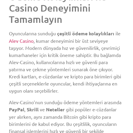
Casino Deneyimini
Tamamlayın
Oyuncularına sunduğu
çeşitli ödeme kolaylıkları
ile
Alev Casino
, kumar deneyimini bir üst seviyeye
taşıyor. Modern dünyada hız ve güvenilirlik, çevrimiçi
kumarhaneler için kritik öneme sahiptir. Bu bağlamda
Alev-Casino, kullanıcılarına hızlı ve güvenli para
yatırma ve çekme yöntemleri sunarak öne çıkıyor.
Kredi kartları, e-cüzdanlar ve kripto para birimleri gibi
çeşitli seçeneklerle oyuncular, kendi ihtiyaçlarına en
uygun olanı seçebilirler.
Alev-Casino’nun sunduğu ödeme yöntemleri arasında
PayPal
,
Skrill
ve
Neteller
gibi popüler e-cüzdanlar
yer alırken, aynı zamanda Bitcoin gibi kripto para
birimlerini de kabul ediyor. Bu çeşitlilik, oyuncuların
finansal işlemlerini hızlı ve güvenli bir şekilde