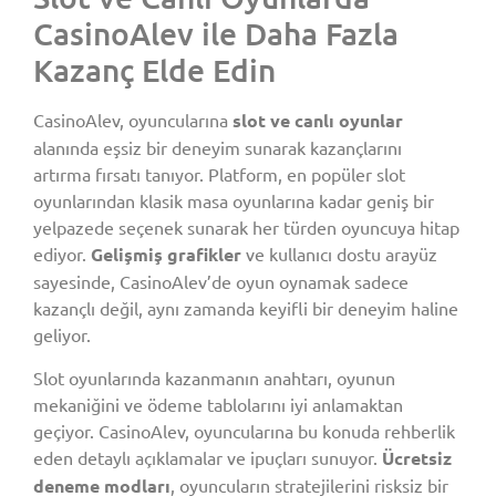
CasinoAlev ile Daha Fazla
Kazanç Elde Edin
CasinoAlev, oyuncularına
slot ve canlı oyunlar
alanında eşsiz bir deneyim sunarak kazançlarını
artırma fırsatı tanıyor. Platform, en popüler slot
oyunlarından klasik masa oyunlarına kadar geniş bir
yelpazede seçenek sunarak her türden oyuncuya hitap
ediyor.
Gelişmiş grafikler
ve kullanıcı dostu arayüz
sayesinde, CasinoAlev’de oyun oynamak sadece
kazançlı değil, aynı zamanda keyifli bir deneyim haline
geliyor.
Slot oyunlarında kazanmanın anahtarı, oyunun
mekaniğini ve ödeme tablolarını iyi anlamaktan
geçiyor. CasinoAlev, oyuncularına bu konuda rehberlik
eden detaylı açıklamalar ve ipuçları sunuyor.
Ücretsiz
deneme modları
, oyuncuların stratejilerini risksiz bir