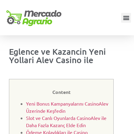
Eglence ve Kazancin Yeni
Yollari Alev Casino ile
Content
Yeni Bonus Kampanyalarını CasinoAlev
Üzerinde Keşfedin
Slot ve Canlı Oyunlarda CasinoAlev ile
Daha Fazla Kazanç Elde Edin
Ödeme Kolaylıkları ile Casino