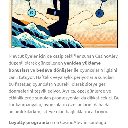
Mevcut üyeler için de cazip teklifler sunan CasinoAlev,
düzenli olarak güncellenen
yeniden yükleme
bonusları
ve
bedava dönüşler
ile oyuncuların ilgisini
canlı tutuyor. Haftalık veya aylık periyotlarla sunulan
bu fırsatlar, oyuncuların sürekli olarak siteye geri
dönmelerini teşvik ediyor. Ayrıca, özel günlerde ve
etkinliklerde sunulan promosyonlar da dikkat çekici. Bu
tür kampanyalar, oyuncuların özel anlarını daha da
anlamlı kılarken, siteye olan bağlılıklarını artırıyor.
Loyalty programları
da CasinoAlev’in sunduğu