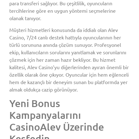
para transferi sağlıyor. Bu çeşitlilik, oyuncuların
tercihlerine göre en uygun yöntemi seçmelerine
olanak tanıyor.
Müşteri hizmetleri konusunda da iddialı olan Alev
Casino, 7/24 canlı destek hattıyla oyuncularının her
türlü sorununa anında çözüm sunuyor. Profesyonel
ekip, kullanıcıların sorularını yanıtlamak ve sorunlarını
çözmek için her zaman hazır bekliyor. Bu hizmet
kalitesi, Alev Casino’yu diğerlerinden ayıran önemli bir
özellik olarak öne çıkıyor. Oyuncular için hem eğlenceli
hem de kazançlı bir deneyim sunan bu platformda yer
almak oldukça cazip görünüyor.
Yeni Bonus
Kampanyalarını
CasinoAlev Üzerinde
Keşfedin