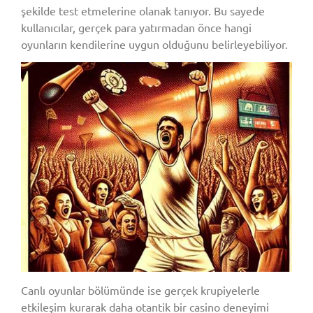
şekilde test etmelerine olanak tanıyor. Bu sayede
kullanıcılar, gerçek para yatırmadan önce hangi
oyunların kendilerine uygun olduğunu belirleyebiliyor.
Canlı oyunlar bölümünde ise gerçek krupiyelerle
etkileşim kurarak daha otantik bir casino deneyimi