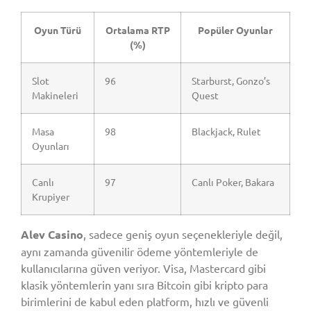
Oyun Türü
Ortalama RTP
Popüler Oyunlar
(%)
Slot
96
Starburst, Gonzo’s
Makineleri
Quest
Masa
98
Blackjack, Rulet
Oyunları
Canlı
97
Canlı Poker, Bakara
Krupiyer
Alev Casino
, sadece geniş oyun seçenekleriyle değil,
aynı zamanda güvenilir ödeme yöntemleriyle de
kullanıcılarına güven veriyor. Visa, Mastercard gibi
klasik yöntemlerin yanı sıra Bitcoin gibi kripto para
birimlerini de kabul eden platform, hızlı ve güvenli