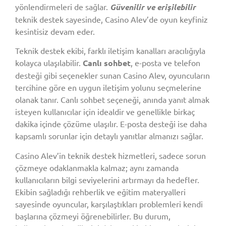
yönlendirmeleri de sağlar.
Güvenilir ve erişilebilir
teknik destek sayesinde, Casino Alev’de oyun keyfiniz
kesintisiz devam eder.
Teknik destek ekibi, farklı iletişim kanalları aracılığıyla
kolayca ulaşılabilir.
Canlı sohbet
, e-posta ve telefon
desteği gibi seçenekler sunan Casino Alev, oyuncuların
tercihine göre en uygun iletişim yolunu seçmelerine
olanak tanır. Canlı sohbet seçeneği, anında yanıt almak
isteyen kullanıcılar için idealdir ve genellikle birkaç
dakika içinde çözüme ulaşılır. E-posta desteği ise daha
kapsamlı sorunlar için detaylı yanıtlar almanızı sağlar.
Casino Alev’in teknik destek hizmetleri, sadece sorun
çözmeye odaklanmakla kalmaz; aynı zamanda
kullanıcıların bilgi seviyelerini artırmayı da hedefler.
Ekibin sağladığı rehberlik ve eğitim materyalleri
sayesinde oyuncular, karşılaştıkları problemleri kendi
başlarına çözmeyi öğrenebilirler. Bu durum,