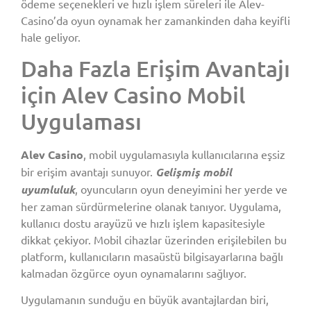
ödeme seçenekleri ve hızlı işlem süreleri ile Alev-
Casino’da oyun oynamak her zamankinden daha keyifli
hale geliyor.
Daha Fazla Erişim Avantajı
için Alev Casino Mobil
Uygulaması
Alev Casino
, mobil uygulamasıyla kullanıcılarına eşsiz
bir erişim avantajı sunuyor.
Gelişmiş mobil
uyumluluk
, oyuncuların oyun deneyimini her yerde ve
her zaman sürdürmelerine olanak tanıyor. Uygulama,
kullanıcı dostu arayüzü ve hızlı işlem kapasitesiyle
dikkat çekiyor. Mobil cihazlar üzerinden erişilebilen bu
platform, kullanıcıların masaüstü bilgisayarlarına bağlı
kalmadan özgürce oyun oynamalarını sağlıyor.
Uygulamanın sunduğu en büyük avantajlardan biri,