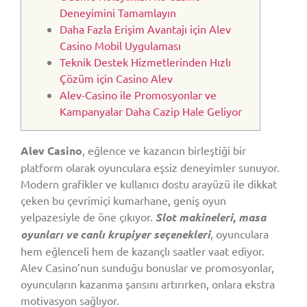
Deneyimini Tamamlayın
Daha Fazla Erişim Avantajı için Alev
Casino Mobil Uygulaması
Teknik Destek Hizmetlerinden Hızlı
Çözüm için Casino Alev
Alev-Casino ile Promosyonlar ve
Kampanyalar Daha Cazip Hale Geliyor
Alev Casino
, eğlence ve kazancın birleştiği bir
platform olarak oyunculara eşsiz deneyimler sunuyor.
Modern grafikler ve kullanıcı dostu arayüzü ile dikkat
çeken bu çevrimiçi kumarhane, geniş oyun
yelpazesiyle de öne çıkıyor.
Slot makineleri, masa
oyunları ve canlı krupiyer seçenekleri
, oyunculara
hem eğlenceli hem de kazançlı saatler vaat ediyor.
Alev Casino’nun sunduğu bonuslar ve promosyonlar,
oyuncuların kazanma şansını artırırken, onlara ekstra
motivasyon sağlıyor.