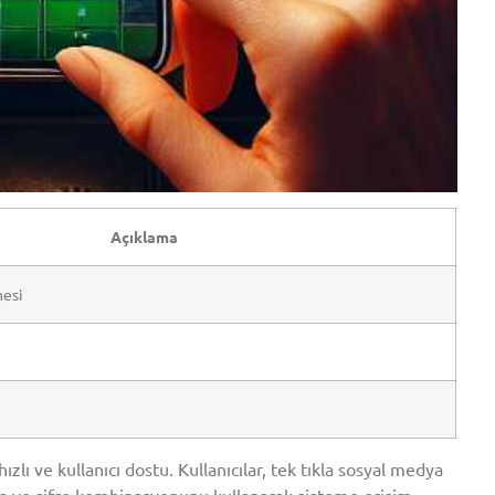
Açıklama
mesi
ızlı ve kullanıcı dostu. Kullanıcılar, tek tıkla sosyal medya