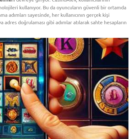
nolojileri kullanıyor. Bu da oyuncuların güvenli bir ortamda
ma adımları sayesinde, her kullanıcının gerçek kişi
 adres doğrulaması gibi adımlar atılarak sahte hesapların