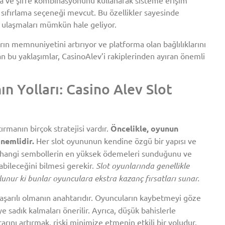
sta ve şifre kombinasyonunu kullanarak sisteme erişim
da sıfırlama seçeneği mevcut. Bu özellikler sayesinde
 ulaşmaları mümkün hale geliyor.
arın memnuniyetini artırıyor ve platforma olan bağlılıklarını
an bu yaklaşımlar, CasinoAlev’i rakiplerinden ayıran önemli
 Yolları: Casino Alev Slot
ırmanın birçok stratejisi vardır.
Öncelikle, oyunun
önemlidir.
Her slot oyununun kendine özgü bir yapısı ve
n hangi sembollerin en yüksek ödemeleri sunduğunu ve
abileceğini bilmesi gerekir.
Slot oyunlarında genellikle
unur ki bunlar oyunculara ekstra kazanç fırsatları sunar.
aşarılı olmanın anahtarıdır. Oyuncuların kaybetmeyi göze
e sadık kalmaları önerilir. Ayrıca, düşük bahislerle
rını artırmak, riski minimize etmenin etkili bir yoludur.