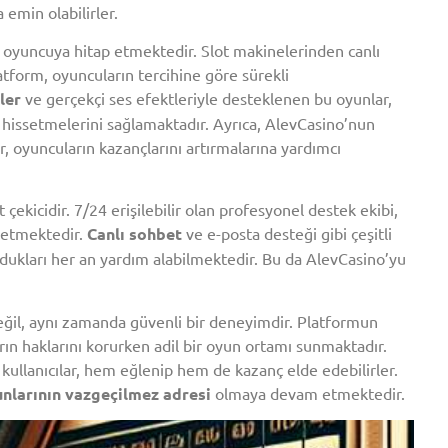
 emin olabilirler.
 oyuncuya hitap etmektedir. Slot makinelerinden canlı
tform, oyuncuların tercihine göre sürekli
ler
ve gerçekçi ses efektleriyle desteklenen bu oyunlar,
e hissetmelerini sağlamaktadır. Ayrıca, AlevCasino’nun
 oyuncuların kazançlarını artırmalarına yardımcı
ekicidir. 7/24 erişilebilir olan profesyonel destek ekibi,
üretmektedir.
Canlı sohbet
ve e-posta desteği gibi çeşitli
uydukları her an yardım alabilmektedir. Bu da AlevCasino’yu
ğil, aynı zamanda güvenli bir deneyimdir. Platformun
ın haklarını korurken adil bir oyun ortamı sunmaktadır.
ullanıcılar, hem eğlenip hem de kazanç elde edebilirler.
nlarının vazgeçilmez adresi
olmaya devam etmektedir.