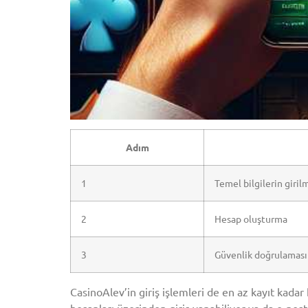
Adım
1
Temel bilgilerin giril
2
Hesap oluşturma
3
Güvenlik doğrulaması
CasinoAlev’in giriş işlemleri de en az kayıt kadar h