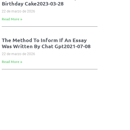
Birthday Cake2023-03-28
22 de marzo de 2026
Read More »
The Method To Inform If An Essay
Was Written By Chat Gpt2021-07-08
22 de marzo de 2026
Read More »