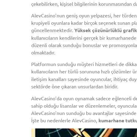
çekebilirken, kişisel bilgilerinin korunmasından da
AlevCasino’nun geniş oyun yelpazesi, her türden
krupiyeli oyunlara kadar birçok seçenek sunan pla
güncellenmektedir.
Yüksek çözünürlüklü grafik
kullanıcıların kendilerini gerçek bir kumarhaned
düzenli olarak sunduğu bonuslar ve promosyonlar,
olmaktadır.
Platformun sunduğu müşteri hizmetleri de dikkat ç
kullanıcıların her türlü sorununa hızlı çözümler 
iletişim kanalları sayesinde oyuncular, ihtiyaç d
sektörde öne çıkaran unsurlardan biridir.
AlevCasino’da oyun oynamak sadece eğlenceli de
sahip olduğu lisanslar ve düzenlemeler, oyuncular
AlevCasino’nun sunduğu bu avantajlar sayesinde k
İşte bu nedenlerle AlevCasino,
kumarhane tutku