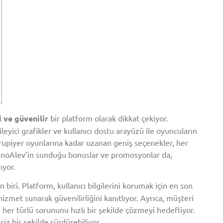
i ve güvenilir
bir platform olarak dikkat çekiyor.
leyici grafikler ve kullanıcı dostu arayüzü ile oyuncuların
krupiyer oyunlarına kadar uzanan geniş seçenekler, her
sinoAlev’in sunduğu bonuslar ve promosyonlar da,
ıyor.
 biri. Platform, kullanıcı bilgilerini korumak için en son
 hizmet sunarak güvenilirliğini kanıtlıyor. Ayrıca, müşteri
her türlü sorununu hızlı bir şekilde çözmeyi hedefliyor.
iz bir şekilde sürdürebiliyor.