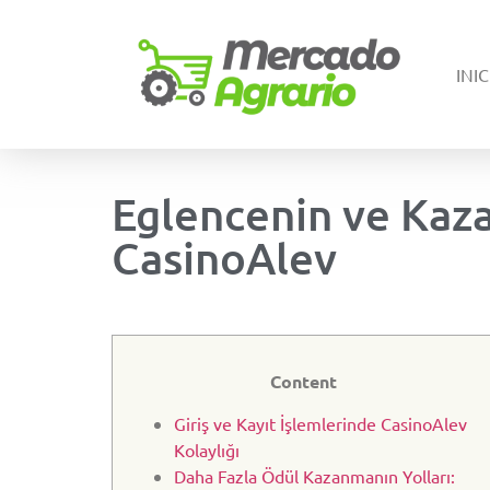
INIC
Eglencenin ve Kaza
CasinoAlev
Content
Giriş ve Kayıt İşlemlerinde CasinoAlev
Kolaylığı
Daha Fazla Ödül Kazanmanın Yolları: