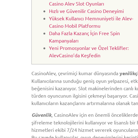
Casino Alev Slot Oyunları
Hızlı ve Güvenilir Casino Deneyimi
Yüksek Kullanıcı Memnuniyeti ile Alev-
Casino Mobil Platformu
Daha Fazla Kazanç İçin Free Spin
Kampanyaları
Yeni Promosyonlar ve Özel Teklifler:
AlevCasino’da Keşfedin
CasinoAlev, çevrimiçi kumar dünyasında
yenilikç
Kullanıcılarına sunduğu geniş oyun yelpazesi, etki
beğenisini kazanıyor. Slot makinelerinden canlı 
türden oyuncunun ilgisini çekmeyi başarıyor. Ca
kullanıcıların kazançlarını artırmalarına olanak tan
Güvenlik
, CasinoAlev için en önemli önceliklerden
şifreleme teknolojilerini kullanıyor ve lisanslı bir
hizmetleri ekibi 7/24 hizmet vererek oyuncuların 
Bu sayede kullanıcılar, oyun deneyimlerini kesintis