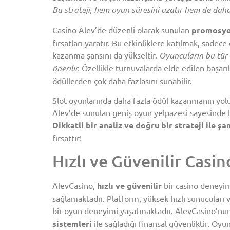
Bu strateji, hem oyun süresini uzatır hem de dah
Casino Alev’de düzenli olarak sunulan
promosyon
fırsatları yaratır. Bu etkinliklere katılmak, sad
kazanma şansını da yükseltir.
Oyuncuların bu tür e
önerilir.
Özellikle turnuvalarda elde edilen başar
ödüllerden çok daha fazlasını sunabilir.
Slot oyunlarında daha fazla ödül kazanmanın yolu
Alev’de sunulan geniş oyun yelpazesi sayesinde h
Dikkatli bir analiz ve doğru bir strateji ile şan
fırsattır!
Hızlı ve Güvenilir Casi
AlevCasino,
hızlı ve güvenilir
bir casino deneyim
sağlamaktadır. Platform, yüksek hızlı sunucuları 
bir oyun deneyimi yaşatmaktadır. AlevCasino’nun e
sistemleri
ile sağladığı finansal güvenliktir. Oyun