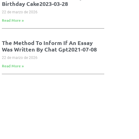
Birthday Cake2023-03-28
22 de marzo de 2026
Read More »
The Method To Inform If An Essay
Was Written By Chat Gpt2021-07-08
22 de marzo de 2026
Read More »