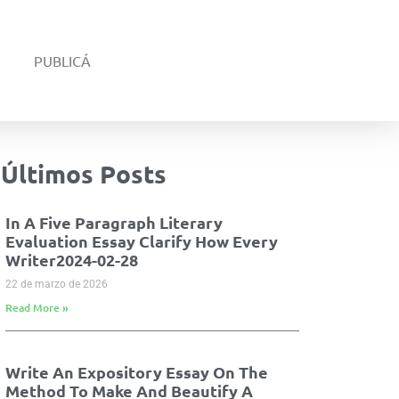
PUBLICÁ
Últimos Posts
In A Five Paragraph Literary
Evaluation Essay Clarify How Every
Writer2024-02-28
22 de marzo de 2026
Read More »
Write An Expository Essay On The
Method To Make And Beautify A