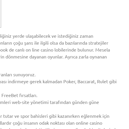
iğiniz yerde ulaşabilecek ve istediğiniz zaman
arın çoğu şans ile ilgili olsa da bazılarında stratejiler
ook de canlı on line casino lobilerinde bulunur. Mesela
erin dönmesine dayanan oyunlar. Ayrıca zarla oynanan
ranları sunuyoruz.
ası indirmeye gerek kalmadan Poker, Baccarat, Rulet gibi
FreeBet fırsatları.
emleri web-site yönetimi tarafından günden güne
r tutar ve spor bahisleri gibi kazanırken eğlenmek için
llardır çoğu insanın odak noktası olan online casino