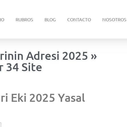
IO
RUBROS
BLOG
CONTACTO
NOSOTROS
erinin Adresi 2025 »
r 34 Site
ri Eki 2025 Yasal