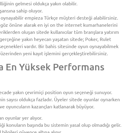
iğinin gelmesi oldukça yakın olabilir.
şansına sahip oluyor.
ynayabilir empieza Türkçe müşteri desteği alabilirsiniz.
ri göz önüne alarak en iyi on the internet kumarhanelerini
çeriklerden oluşan sitede kullanıcılar tüm branşlara yatırım
e gerçeğine yakın heyecan yaşatan sitede; Poker, Rulet
seçenekleri vardır. Bir bahis sitesinde oyun oynayabilmek
 üzerinden yeni kayıt işlemini gerçekleştirebilirsiniz.
la En Yüksek Performans
ecade yakın çevrimiçi position oyun seçeneği sunuyor.
in sayısı oldukça fazladır. Üyeler sitede oyunlar oynarken
 ve oyuncuların kazançları katlanarak büyüyor.
n oyunlar yer alıyor.
ği konuların başında bu sistemin yasal olup olmadığı gelir.
 bilgileri güvence altına alınır.