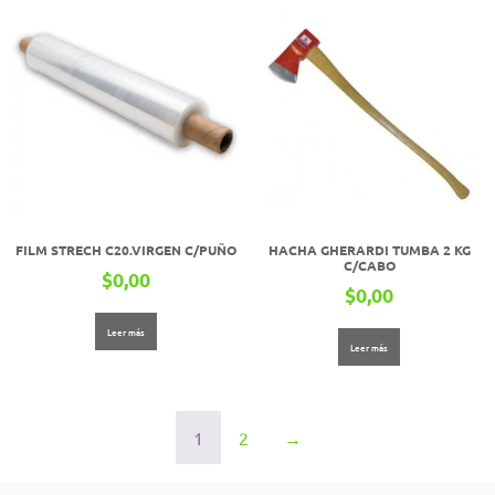
FILM STRECH C20.VIRGEN C/PUÑO
HACHA GHERARDI TUMBA 2 KG
C/CABO
$
0,00
$
0,00
Leer más
Leer más
1
2
→