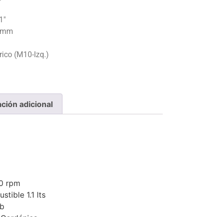
1″
3 mm
ico (M10-Izq.)
ción adicional
0 rpm
tible 1.1 lts
db