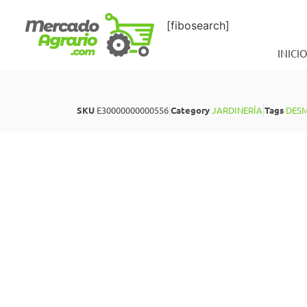
[fibosearch]
INICI
SKU
E30000000000556
Category
JARDINERÍA
Tags
DES