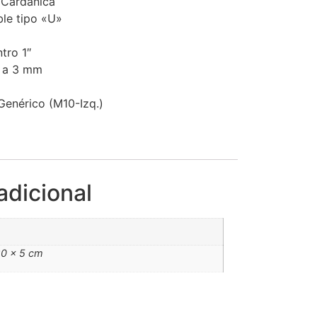
 Cardánica
ble tipo «U»
tro 1″
5 a 3 mm
Genérico (M10-Izq.)
adicional
20 × 5 cm