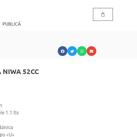
PUBLICÁ
 NIWA 52CC
m
e 1.1 lts
dánica
ipo «U»