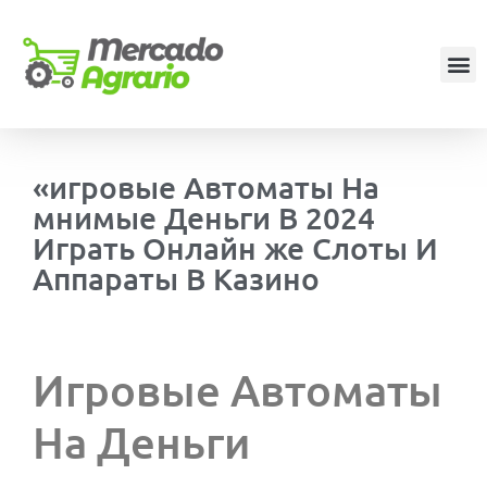
«игровые Автоматы На
мнимые Деньги В 2024
Играть Онлайн же Слоты И
Аппараты В Казино
Игровые Автоматы
На Деньги