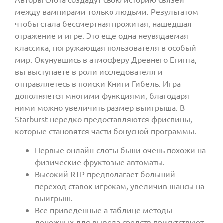
между вампирами только людьми. Результатом
чтобы стала бессмертная прожитая, нашедшая
отражение и игре. Это еще одна неувядаемая
классика, погружающая пользователя в особый
мир. Окунувшись в атмосферу Древнего Египта,
вы выступаете в роли исследователя и
отправляетесь в поиски Книги Гибель. Игра
дополняется многими функциями, благодаря
ними можно увеличить размер выигрыша. В
Starburst нередко предоставляются фриспины,
которые становятся части бонусной программы.
Первые онлайн-слоты бьши очень похожи на
физические фруктовые автоматы.
Высокий RTP предполагает больший
переход ставок игрокам, увеличив шансы на
выигрыш.
Все приведенные а таблице методы
денежных для вывода средств присутствуют