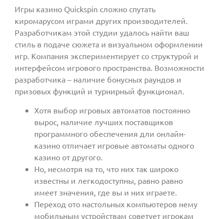
Игры казино Quickspin сложно спутать
киромарусом играми других производителей.
Разработчикам этой студии удалось найти ваш
стиль в подаче сюжета и визуальном оформлении
игр. Компания экспериментирует со структурой и
интерфейсом игрового пространства. Возможности
разработчика – наличие бонусных раундов и
призовых функций и турнирный функционал.
Хотя выбор игровых автоматов постоянно
вырос, наличие лучших поставщиков
программного обеспечения дли онлайн-
казино отличает игровые автоматы одного
казино от другого.
Но, несмотря на то, что них так широко
известны и легкодоступны, равно равно
имеет значения, где вы и них играете.
Переход ото настольных компьютеров нему
мобильным устройствам советует игрокам