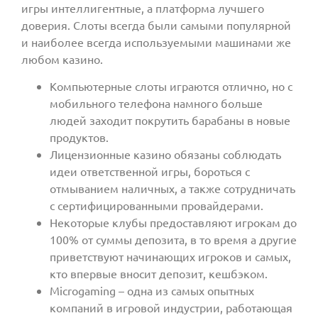
игры интеллигентные, а платформа лучшего
доверия. Слоты всегда были самыми популярной
и наиболее всегда используемыми машинами же
любом казино.
Компьютерные слоты играются отлично, но с
мобильного телефона намного больше
людей заходит покрутить барабаны в новые
продуктов.
Лицензионные казино обязаны соблюдать
идеи ответственной игры, бороться с
отмыванием наличных, а также сотрудничать
с сертифицированными провайдерами.
Некоторые клубы предоставляют игрокам до
100% от суммы депозита, в то время а другие
приветствуют начинающих игроков и самых,
кто впервые вносит депозит, кешбэком.
Microgaming – одна из самых опытных
компаний в игровой индустрии, работающая