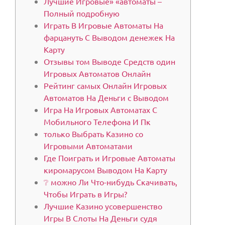
Лучшие Игровые» «автоматы –
Полный подробную
Играть В Игровые Автоматы На
фарцануть С Выводом денежек На
Карту
Отзывы том Выводе Средств один
Игровых Автоматов Онлайн
Рейтинг самых Онлайн Игровых
Автоматов На Деньги с Выводом
Игра На Игровых Автоматах С
Мобильного Телефона И Пк
только Выбрать Казино со
Игровыми Автоматами
Где Поиграть и Игровые Автоматы
киромарусом Выводом На Карту
❔ можно Ли Что-нибудь Скачивать,
Чтобы Играть в Игры?
Лучшие Казино усовершенство
Игры В Слоты На Деньги судя