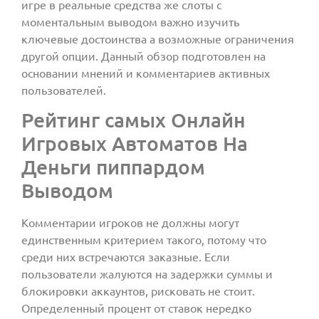
игре в реальные средства же слоты с
моментальным выводом важно изучить
ключевые достоинства а возможные ограничения
другой опции. Данный обзор подготовлен на
основании мнений и комментариев активных
пользователей.
Рейтинг самых Онлайн
Игровых Автоматов На
Деньги пиппардом
Выводом
Комментарии игроков не должны могут
единственным критерием такого, потому что
среди них встречаются заказные. Если
пользователи жалуются на задержки суммы и
блокировки аккаунтов, рисковать не стоит.
Определенный процент от ставок нередко