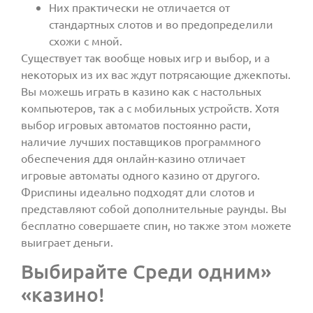
Них практически не отличается от
стандартных слотов и во предопределили
схожи с мной.
Существует так вообще новых игр и выбор, и а
некоторых из их вас ждут потрясающие джекпоты.
Вы можешь играть в казино как с настольных
компьютеров, так а с мобильных устройств. Хотя
выбор игровых автоматов постоянно расти,
наличие лучших поставщиков программного
обеспечения ддя онлайн-казино отличает
игровые автоматы одного казино от другого.
Фриспины идеально подходят дли слотов и
представляют собой дополнительные раунды. Вы
бесплатно совершаете спин, но также этом можете
выиграет деньги.
Выбирайте Среди одним»
«казино!