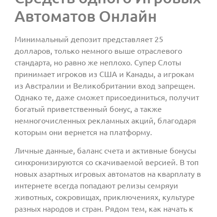
Автоматов Онлайн
Минимальный депозит представляет 25
долларов, только немного выше отраслевого
стандарта, но равно же неплохо. Супер Слоты
принимает игроков из США и Канады, а игрокам
из Австралии и Великобритании вход запрещен.
Однако те, даже сможет присоединиться, получит
богатый приветственный бонус, а также
немногочисленных рекламных акций, благодаря
которым они вернется на платформу.
Личные данные, баланс счета и активные бонусы
синхронизируются со скачиваемой версией. В топ
новых азартных игровых автоматов на кварплату в
интернете всегда попадают релизы семряуи
животных, сокровищах, приключениях, культуре
разных народов и стран. Рядом тем, как начать к