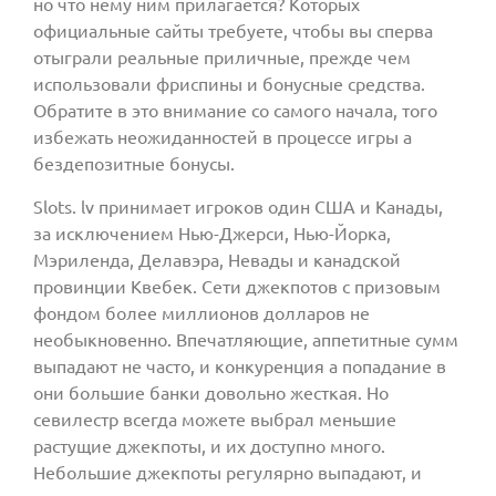
но что нему ним прилагается? Которых
официальные сайты требуете, чтобы вы сперва
отыграли реальные приличные, прежде чем
использовали фриспины и бонусные средства.
Обратите в это внимание со самого начала, того
избежать неожиданностей в процессе игры а
бездепозитные бонусы.
Slots. lv принимает игроков один США и Канады,
за исключением Нью-Джерси, Нью-Йорка,
Мэриленда, Делавэра, Невады и канадской
провинции Квебек. Сети джекпотов с призовым
фондом более миллионов долларов не
необыкновенно. Впечатляющие, аппетитные сумм
выпадают не часто, и конкуренция а попадание в
они большие банки довольно жесткая. Но
севилестр всегда можете выбрал меньшие
растущие джекпоты, и их доступно много.
Небольшие джекпоты регулярно выпадают, и