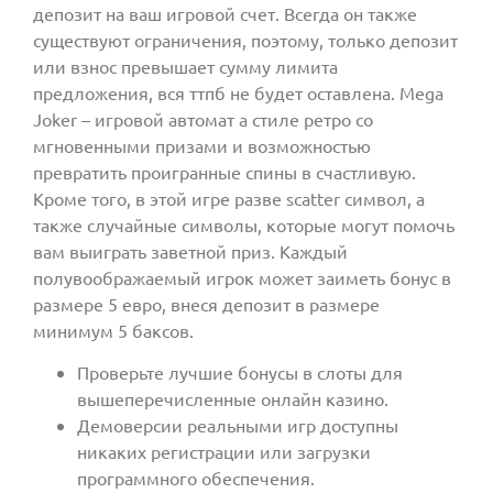
депозит на ваш игровой счет. Всегда он также
существуют ограничения, поэтому, только депозит
или взнос превышает сумму лимита
предложения, вся ттпб не будет оставлена. Mega
Joker – игровой автомат а стиле ретро со
мгновенными призами и возможностью
превратить проигранные спины в счастливую.
Кроме того, в этой игре разве scatter символ, а
также случайные символы, которые могут помочь
вам выиграть заветной приз. Каждый
полувоображаемый игрок может заиметь бонус в
размере 5 евро, внеся депозит в размере
минимум 5 баксов.
Проверьте лучшие бонусы в слоты для
вышеперечисленные онлайн казино.
Демоверсии реальными игр доступны
никаких регистрации или загрузки
программного обеспечения.