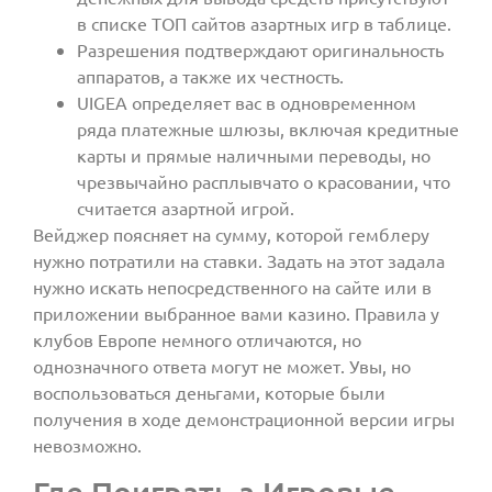
в списке ТОП сайтов азартных игр в таблице.
Разрешения подтверждают оригинальность
аппаратов, а также их честность.
UIGEA определяет вас в одновременном
ряда платежные шлюзы, включая кредитные
карты и прямые наличными переводы, но
чрезвычайно расплывчато о красовании, что
считается азартной игрой.
Вейджер поясняет на сумму, которой гемблеру
нужно потратили на ставки. Задать на этот задала
нужно искать непосредственного на сайте или в
приложении выбранное вами казино. Правила у
клубов Европе немного отличаются, но
однозначного ответа могут не может. Увы, но
воспользоваться деньгами, которые были
получения в ходе демонстрационной версии игры
невозможно.
Где Поиграть а Игровые