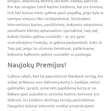
pinigus, didžiausią dėmesį skirdami žaidėjų patirčiai.
Kur kas smagiau žaisti kazino žaidimus, kai yra žinoma,
trot bet kuriuo metu galima gauti pagalbą, jeigu kyla w
tamtym miejscu tikri nesklandumai. Vertindami
internetinius kazino, pasižiūrime, kokiomis valandomis
pasiekiami klientų aptarnavimo specialistai, taip pat,
kokiais būdais galima susisiekti – ar yra gyvo
susirašinėjimo funkcija, ar galima paskambinti, koks el.
Taip pat, jeigu tai užsienio bendrovė, patikriname,
kokiomis kalbomis galima susisiekti su paslauga.
Naujokų Premijos!
Galima sakyti, kad tai paprastesnė blackjack versiją, kur
viskas priklauso nuo dalinamų kortų ir žaidėjas neturi
galimybės spręsti, areal imti papildomą kortą ar ne.
Bakara ypač populiarus užsienio kazino, kuriuose yra
didesnis šio žaidimo skirtingų versijų pasirinkimas.
Daugeliui lošimai internete sunkiai įsivaizduojami