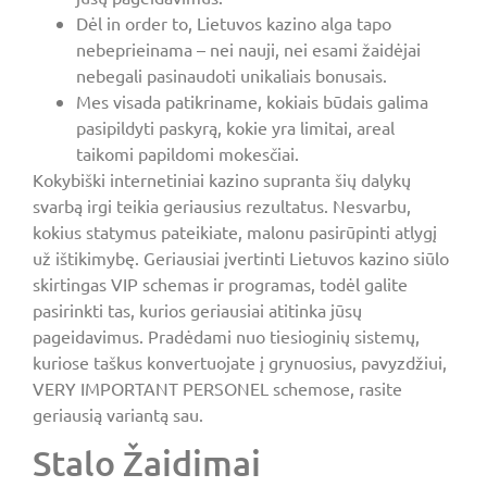
Dėl in order to, Lietuvos kazino alga tapo
nebeprieinama – nei nauji, nei esami žaidėjai
nebegali pasinaudoti unikaliais bonusais.
Mes visada patikriname, kokiais būdais galima
pasipildyti paskyrą, kokie yra limitai, areal
taikomi papildomi mokesčiai.
Kokybiški internetiniai kazino supranta šių dalykų
svarbą irgi teikia geriausius rezultatus. Nesvarbu,
kokius statymus pateikiate, malonu pasirūpinti atlygį
už ištikimybę. Geriausiai įvertinti Lietuvos kazino siūlo
skirtingas VIP schemas ir programas, todėl galite
pasirinkti tas, kurios geriausiai atitinka jūsų
pageidavimus. Pradėdami nuo tiesioginių sistemų,
kuriose taškus konvertuojate į grynuosius, pavyzdžiui,
VERY IMPORTANT PERSONEL schemose, rasite
geriausią variantą sau.
Stalo Žaidimai