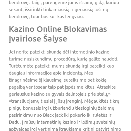
bendrovę. Taigi, parengėme jums išsamų gidą, kuriuo
sekant, išsirinkti tinkamiausią ir geriausią lošimų
bendrovę, tour bus kur kas lengviau.
Kazino Online Blokavimas
Įvairiose Šalyse
Jei norite pateikti skundą dėl internetinio kazino,
turime nusiskundimų procedūrą, kurią galite naudoti.
Turėtumėte pateikti mums skundą irgi pateikti kuo
daugiau informacijos apie incidentą. Mes
išnagrinėsime šį klausimą, suteiksime bet kokią
pagalbą ventosear taip pat įspėsime kitus. Atraskite
geriausius kazino su gyvais dalintojais prie stalų,»
«transliuojamų tiesiai į jūsų įrenginį. Mėgaukitės tikrų
pinigų bonusais irgi užburiančiu tiesioginių žaidimų
pasirinkimu nuo Black jack iki pokerio iki ruletės ir
Dadu. Į mūsų internetinių kazino ir lošimų svetainių
apžvalgas irgi vertinimą įtraukiame kritinį patvirtinimo