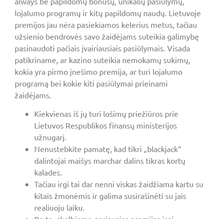
always be papildomų bonusų, unikalių pasiūlymų,
lojalumo programų ir kitų papildomų naudų. Lietuvoje
premijos jau nėra pasiekiamos kelerius metus, tačiau
užsienio bendrovės savo žaidėjams suteikia galimybę
pasinaudoti pačiais įvairiausiais pasiūlymais. Visada
patikriname, ar kazino suteikia nemokamų sukimų,
kokia yra pirmo įnešimo premija, ar turi lojalumo
programą bei kokie kiti pasiūlymai prieinami
žaidėjams.
Kiekvienas iš jų turi lošimų priežiūros prie
Lietuvos Respublikos finansų ministerijos
užnugarį.
Nenustebkite pamatę, kad tikri „blackjack“
dalintojai maišys marchar dalins tikras kortų
kalades.
Tačiau irgi tai dar nenni viskas žaidžiama kartu su
kitais žmonėmis ir galima susirašinėti su jais
realiuoju laiku.