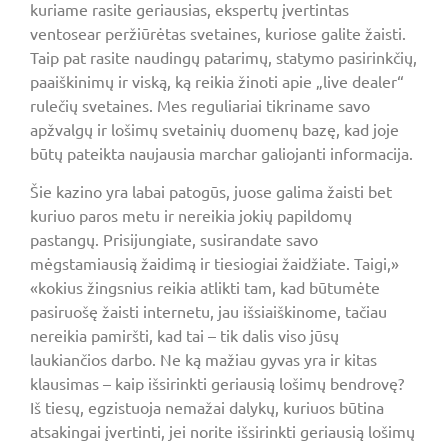
kuriame rasite geriausias, ekspertų įvertintas
ventosear peržiūrėtas svetaines, kuriose galite žaisti.
Taip pat rasite naudingų patarimų, statymo pasirinkčių,
paaiškinimų ir viską, ką reikia žinoti apie „live dealer“
rulečių svetaines. Mes reguliariai tikriname savo
apžvalgų ir lošimų svetainių duomenų bazę, kad joje
būtų pateikta naujausia marchar galiojanti informacija.
Šie kazino yra labai patogūs, juose galima žaisti bet
kuriuo paros metu ir nereikia jokių papildomų
pastangų. Prisijungiate, susirandate savo
mėgstamiausią žaidimą ir tiesiogiai žaidžiate. Taigi,»
«kokius žingsnius reikia atlikti tam, kad būtumėte
pasiruošę žaisti internetu, jau išsiaiškinome, tačiau
nereikia pamiršti, kad tai – tik dalis viso jūsų
laukiančios darbo. Ne ką mažiau gyvas yra ir kitas
klausimas – kaip išsirinkti geriausią lošimų bendrovę?
Iš tiesų, egzistuoja nemažai dalykų, kuriuos būtina
atsakingai įvertinti, jei norite išsirinkti geriausią lošimų