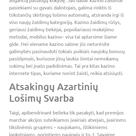
pasiekiami su gyvais dalintojais, galima rinktis iš
tūkstančių skirtingų lošimo automatų, atsiranda irgi iš
viso naujų žaidimų kategorijų. Kazino žaidimų rūšys,
geriausi žaidimų tiekėjai, populiariausi mokėjimo
metodai, mobilus kazino– visa tai aptarsime šiame
gide. Nei viename kazino salone jūs neturėsite
galimybės pasinaudoti tokiais puikiais naujokų bonusų
pasiūlymais, kuriuose jūsų laukia šimtai nemokamų
sukimų bei įnašo padidinimas. Tai yra kitas kazino
internete tipas, kuriame norint žaisti, reikia atsisiųsti.
Atsakingų Azartinių
Lošimų Svarba
Taigi, apibendrinant belieka tik pasakyti, kad premijos
marchar akcijos suteikiamos įvairiais atvejais, įvairioms
tikslinėmis grupėms – naujokams, ištikimiems
lankytojams, norintiems naujovių ir to. t. Savaime