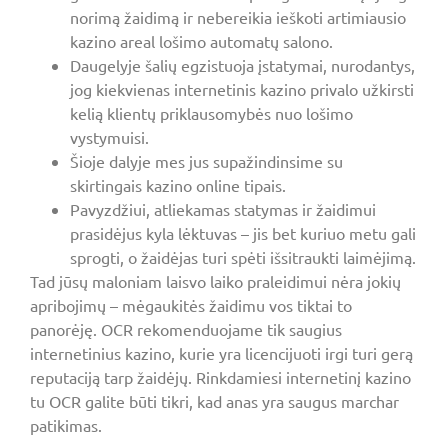
norimą žaidimą ir nebereikia ieškoti artimiausio
kazino areal lošimo automatų salono.
Daugelyje šalių egzistuoja įstatymai, nurodantys,
jog kiekvienas internetinis kazino privalo užkirsti
kelią klientų priklausomybės nuo lošimo
vystymuisi.
Šioje dalyje mes jus supažindinsime su
skirtingais kazino online tipais.
Pavyzdžiui, atliekamas statymas ir žaidimui
prasidėjus kyla lėktuvas – jis bet kuriuo metu gali
sprogti, o žaidėjas turi spėti išsitraukti laimėjimą.
Tad jūsų maloniam laisvo laiko praleidimui nėra jokių
apribojimų – mėgaukitės žaidimu vos tiktai to
panorėję. OCR rekomenduojame tik saugius
internetinius kazino, kurie yra licencijuoti irgi turi gerą
reputaciją tarp žaidėjų. Rinkdamiesi internetinį kazino
tu OCR galite būti tikri, kad anas yra saugus marchar
patikimas.