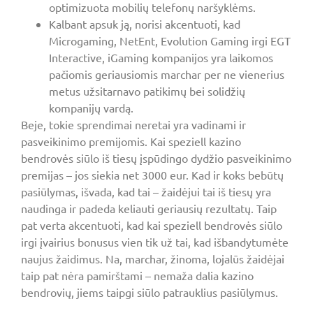
optimizuota mobilių telefonų naršyklėms.
Kalbant apsuk ją, norisi akcentuoti, kad
Microgaming, NetEnt, Evolution Gaming irgi EGT
Interactive, iGaming kompanijos yra laikomos
pačiomis geriausiomis marchar per ne vienerius
metus užsitarnavo patikimų bei solidžių
kompanijų vardą.
Beje, tokie sprendimai neretai yra vadinami ir
pasveikinimo premijomis. Kai speziell kazino
bendrovės siūlo iš tiesų įspūdingo dydžio pasveikinimo
premijas – jos siekia net 3000 eur. Kad ir koks bebūtų
pasiūlymas, išvada, kad tai – žaidėjui tai iš tiesų yra
naudinga ir padeda keliauti geriausių rezultatų. Taip
pat verta akcentuoti, kad kai speziell bendrovės siūlo
irgi įvairius bonusus vien tik už tai, kad išbandytumėte
naujus žaidimus. Na, marchar, žinoma, lojalūs žaidėjai
taip pat nėra pamirštami – nemaža dalia kazino
bendrovių, jiems taipgi siūlo patrauklius pasiūlymus.