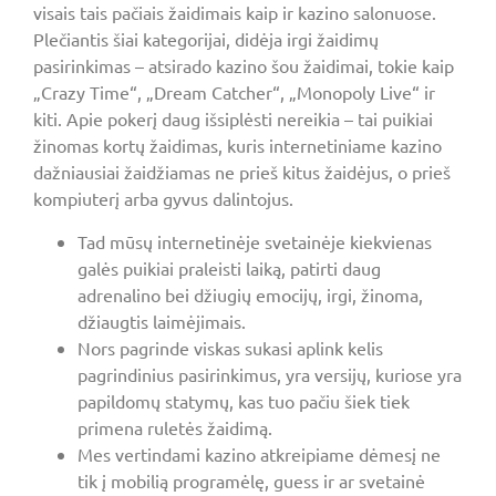
visais tais pačiais žaidimais kaip ir kazino salonuose.
Plečiantis šiai kategorijai, didėja irgi žaidimų
pasirinkimas – atsirado kazino šou žaidimai, tokie kaip
„Crazy Time“, „Dream Catcher“, „Monopoly Live“ ir
kiti. Apie pokerį daug išsiplėsti nereikia – tai puikiai
žinomas kortų žaidimas, kuris internetiniame kazino
dažniausiai žaidžiamas ne prieš kitus žaidėjus, o prieš
kompiuterį arba gyvus dalintojus.
Tad mūsų internetinėje svetainėje kiekvienas
galės puikiai praleisti laiką, patirti daug
adrenalino bei džiugių emocijų, irgi, žinoma,
džiaugtis laimėjimais.
Nors pagrinde viskas sukasi aplink kelis
pagrindinius pasirinkimus, yra versijų, kuriose yra
papildomų statymų, kas tuo pačiu šiek tiek
primena ruletės žaidimą.
Mes vertindami kazino atkreipiame dėmesį ne
tik į mobilią programėlę, guess ir ar svetainė