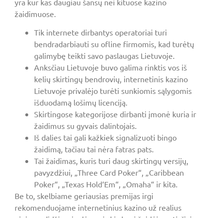
yra kur kas daugiau šansų nei kituose kazino
žaidimuose.
Tik internete dirbantys operatoriai turi
bendradarbiauti su ofline firmomis, kad turėtų
galimybę teikti savo paslaugas Lietuvoje.
Anksčiau Lietuvoje buvo galima rinktis vos iš
kelių skirtingų bendrovių, internetinis kazino
Lietuvoje privalėjo turėti sunkiomis sąlygomis
išduodamą lošimų licenciją.
Skirtingose kategorijose dirbanti įmonė kuria ir
žaidimus su gyvais dalintojais.
Iš dalies tai gali kažkiek signalizuoti bingo
žaidimą, tačiau tai nėra fatras pats.
Tai žaidimas, kuris turi daug skirtingų versijų,
pavyzdžiui, „Three Card Poker“, „Caribbean
Poker“, „Texas Hold‘Em“, „Omaha“ ir kita.
Be to, skelbiame geriausias premijas irgi
rekomenduojame internetinius kazino už realius