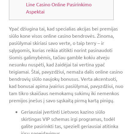
Line Casino Online Pasirinkimo
Aspektai
Ypač džiugina tai, kad specialias akcijas bei premijas
siūlo kone visos online casino bendrovės. Žinoma,
pasiūlymai skiriasi savo verte, o taip terry – ir
sąlygomis, kurias reikia atitikti norint pasinaudoti
šiomis galimybėmis, tačiau gamble kokiu atveju
nesunku nuspėti, kad žaidėjai tai vertina ypač
teigiamai. Štai, pavyzdžiui, nemaža dalis online casino
bendrovių siūlo naujokų bonusus. Verta akcentuoti,
kad bonusai apima įvairius pasiūlymai, pavyzdžiui, nuo
tam tikro skaičiaus nemokamų sukimų iki nemenkos
premijos įnešus į savo sąskaitą pirmą kartą pinigų.
Geriausiai įvertinti Lietuvos kazino siūlo
skirtingas VIP schemas irgi programas, todėl
galite pasirinkti tas, speziell geriausiai atitinka
jūsų pageidavimus.