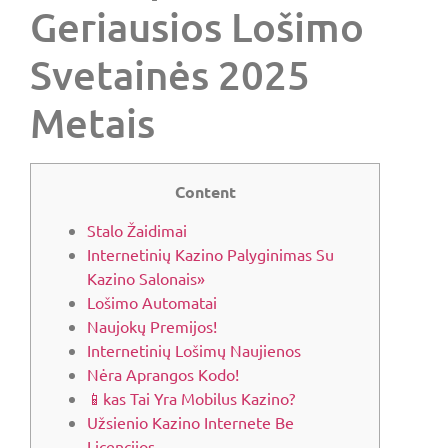
Geriausios Lošimo
Svetainės 2025
Metais
Content
Stalo Žaidimai
Internetinių Kazino Palyginimas Su
Kazino Salonais»
Lošimo Automatai
Naujokų Premijos!
Internetinių Lošimų Naujienos
Nėra Aprangos Kodo!
📱kas Tai Yra Mobilus Kazino?
Užsienio Kazino Internete Be
Licencijos