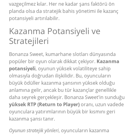
vazgeçilmez kılar. Her ne kadar şans faktörü ön
planda olsa da stratejik bahis yönetimi ile kazanç
potansiyeli artırılabilir.
Kazanma Potansiyeli ve
Stratejileri
Bonanza Sweet, kumarhane slotları dünyasında
popüler bir oyun olarak dikkat çekiyor.
Kazanma
potansiyeli
, oyunun yüksek volatiliteye sahip
olmasıyla doğrudan ilişkilidir. Bu, oyuncuların
büyük ödüller kazanma şansının yüksek olduğu
anlamına gelir, ancak bu tür kazançlar genellikle
daha seyrek gerçekleşir. Bonanza Sweet’in sunduğu
yüksek RTP (Return to Player)
oranı, uzun vadede
oyunculara yatırımlarının büyük bir kısmını geri
kazanma şansı tanır.
Oyunun stratejik yönleri
, oyuncuların kazanma