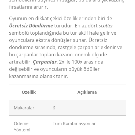
fırsatlarını artırır.
Oyunun en dikkat çekici özelliklerinden biri de
Ücretsiz Döndürme
turudur. En az dört
scatter
sembolü toplandığında bu tur aktif hale gelir ve
oyunculara ekstra dönüşler sunar. Ücretsiz
döndürme sırasında, rastgele çarpanlar eklenir ve
bu çarpanlar toplam kazancı önemli ölçüde
artırabilir.
Çarpanlar
, 2x ile 100x arasında
değişebilir ve oyuncuların büyük ödüller
kazanmasına olanak tanır.
Özellik
Açıklama
Makaralar
6
Ödeme
Tüm Kombinasyonlar
Yöntemi