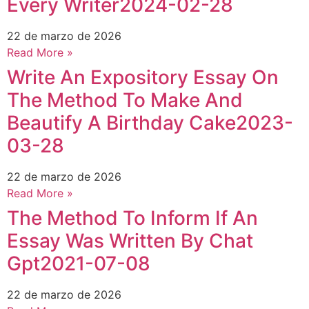
Every Writer2024-02-28
22 de marzo de 2026
Read More »
Write An Expository Essay On
The Method To Make And
Beautify A Birthday Cake2023-
03-28
22 de marzo de 2026
Read More »
The Method To Inform If An
Essay Was Written By Chat
Gpt2021-07-08
22 de marzo de 2026