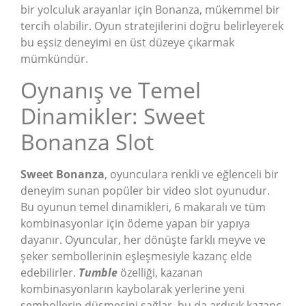
bir yolculuk arayanlar için Bonanza, mükemmel bir
tercih olabilir. Oyun stratejilerini doğru belirleyerek
bu eşsiz deneyimi en üst düzeye çıkarmak
mümkündür.
Oynanış ve Temel
Dinamikler: Sweet
Bonanza Slot
Sweet Bonanza
, oyunculara renkli ve eğlenceli bir
deneyim sunan popüler bir video slot oyunudur.
Bu oyunun temel dinamikleri, 6 makaralı ve tüm
kombinasyonlar için ödeme yapan bir yapıya
dayanır. Oyuncular, her dönüşte farklı meyve ve
şeker sembollerinin eşleşmesiyle kazanç elde
edebilirler.
Tumble
özelliği, kazanan
kombinasyonların kaybolarak yerlerine yeni
sembollerin düşmesini sağlar, bu da ardışık kazanç