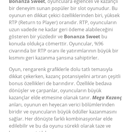
Bonanza Sweet
, oyunculara eğlenceli ve kazançlı
bir deneyim sunan popüler bir slot oyunudur. Bu
oyunun en dikkat çekici özelliklerinden biri, yüksek
RTP (Return to Player) oranıdır. RTP, oyuncuların
uzun vadede ne kadar geri ödeme alabileceğini
gösteren bir yüzdedir ve
Bonanza Sweet
bu
konuda oldukça cömerttir. Oyuncular, %96
civarında bir RTP oranı ile yatırımlarının büyük bir
kısmını geri kazanma şansına sahiptirler.
Oyun, rengarenk grafiklerle dolu tatlı temasıyla
dikkat çekerken, kazanç potansiyelini artıran çeşitli
bonus özellikleri de barındırır. Özellikle bedava
dönüşler ve çarpanlar, oyuncuların büyük
kazançlar elde etmesine olanak tanır.
Mega Kazanç
anları, oyunun en heyecan verici bölümlerinden
biridir ve oyuncuların büyük ödüller kazanmasını
sağlar. Her dönüşte farklı kombinasyonlar elde
edilebilir ve bu da oyunu sürekli olarak taze ve