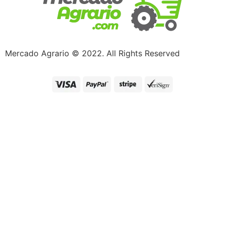
Mercado Agrario © 2022. All Rights Reserved