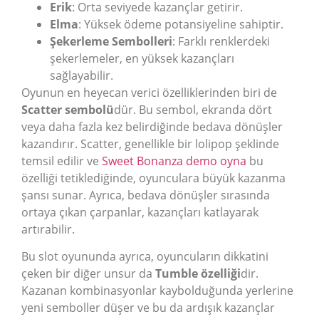
Erik
: Orta seviyede kazançlar getirir.
Elma
: Yüksek ödeme potansiyeline sahiptir.
Şekerleme Sembolleri
: Farklı renklerdeki
şekerlemeler, en yüksek kazançları
sağlayabilir.
Oyunun en heyecan verici özelliklerinden biri de
Scatter sembolü
dür. Bu sembol, ekranda dört
veya daha fazla kez belirdiğinde bedava dönüşler
kazandırır. Scatter, genellikle bir lolipop şeklinde
temsil edilir ve
Sweet Bonanza demo oyna
bu
özelliği tetiklediğinde, oyunculara büyük kazanma
şansı sunar. Ayrıca, bedava dönüşler sırasında
ortaya çıkan çarpanlar, kazançları katlayarak
artırabilir.
Bu slot oyununda ayrıca, oyuncuların dikkatini
çeken bir diğer unsur da
Tumble özelliği
dir.
Kazanan kombinasyonlar kaybolduğunda yerlerine
yeni semboller düşer ve bu da ardışık kazançlar