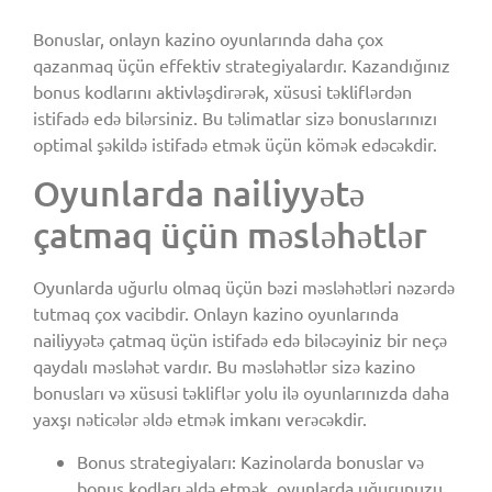
Bonuslar, onlayn kazino oyunlarında daha çox
qazanmaq üçün effektiv strategiyalardır. Kazandığınız
bonus kodlarını aktivləşdirərək, xüsusi təkliflərdən
istifadə edə bilərsiniz. Bu təlimatlar sizə bonuslarınızı
optimal şəkildə istifadə etmək üçün kömək edəcəkdir.
Oyunlarda nailiyyətə
çatmaq üçün məsləhətlər
Oyunlarda uğurlu olmaq üçün bəzi məsləhətləri nəzərdə
tutmaq çox vacibdir. Onlayn kazino oyunlarında
nailiyyətə çatmaq üçün istifadə edə biləcəyiniz bir neçə
qaydalı məsləhət vardır. Bu məsləhətlər sizə kazino
bonusları və xüsusi təkliflər yolu ilə oyunlarınızda daha
yaxşı nəticələr əldə etmək imkanı verəcəkdir.
Bonus strategiyaları: Kazinolarda bonuslar və
bonus kodları əldə etmək, oyunlarda uğurunuzu