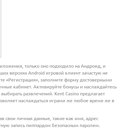
иложения, только оно подходило на Андроид, и
вших версиях Android игровой клиент зачастую не
ите «Регистрация», заполните форму достоверными
ичные кабинет. Активируйте бонусы и наслаждайтесь
выбирать развлечений. Kent Casino предлагает
зволяет наслаждаться играми же любое время же в
ав свои личная данные, такие как имя, адрес
етную запись пиппардом безопасным паролем.