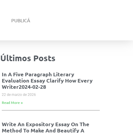
PUBLICÁ
Últimos Posts
In A Five Paragraph Literary
Evaluation Essay Clarify How Every
Writer2024-02-28
22 de marzo de 2026
Read More »
Write An Expository Essay On The
Method To Make And Beautify A