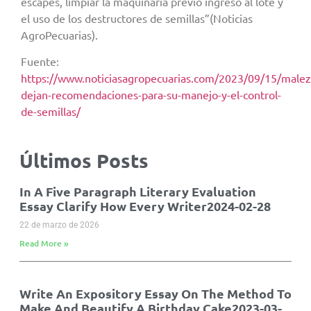
escapes, limpiar la maquinaria previo ingreso al lote y
el uso de los destructores de semillas”(Noticias
AgroPecuarias).
Fuente:
https://www.noticiasagropecuarias.com/2023/09/15/malez
dejan-recomendaciones-para-su-manejo-y-el-control-
de-semillas/
Últimos Posts
In A Five Paragraph Literary Evaluation
Essay Clarify How Every Writer2024-02-28
22 de marzo de 2026
Read More »
Write An Expository Essay On The Method To
Make And Beautify A Birthday Cake2023-03-