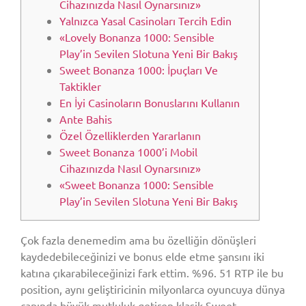
Cihazınızda Nasıl Oynarsınız»
Yalnızca Yasal Casinoları Tercih Edin
«Lovely Bonanza 1000: Sensible
Play’in Sevilen Slotuna Yeni Bir Bakış
Sweet Bonanza 1000: İpuçları Ve
Taktikler
En İyi Casinoların Bonuslarını Kullanın
Ante Bahis
Özel Özelliklerden Yararlanın
Sweet Bonanza 1000’i Mobil
Cihazınızda Nasıl Oynarsınız»
«Sweet Bonanza 1000: Sensible
Play’in Sevilen Slotuna Yeni Bir Bakış
Çok fazla denemedim ama bu özelliğin dönüşleri
kaydedebileceğinizi ve bonus elde etme şansını iki
katına çıkarabileceğinizi fark ettim. %96. 51 RTP ile bu
position, aynı geliştiricinin milyonlarca oyuncuya dünya
çapında büyük mutluluk getiren klasik Sweet