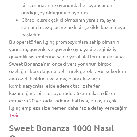
bir slot machine oyununda her oyuncunun
aradığı şey olduğunu biliyorum.
Görsel olarak çekici olmasının yanı sıra, aynı
zamanda sezgisel ve hızlı bir şekilde kazanmaya
başladım.
Bu operatörler, ilginç promosyonlara sahip olmanın
yanı sıra, güvenle ve güvenle oynayabileceğiniz iyi
güvenlik sistemlerine sahip yasal platformlar da sunar.
Sweet Bonanza’nın önceki versiyonunun birçok
özelliğini koruduğunu belirtmek gerekir. Bu, şekerlerin
ana özellik olduğu ve amaç olarak kazançlı
kombinasyonları elde ederek tatlı zaferler
kazandığınız bir slot oyunudur. 6×5 makara düzeni
empieza 20’ye kadar ödeme hattıyla, bu oyun çok
ilginç empieza size hemen daha fazla detay vereceğim
1win
.
Sweet Bonanza 1000 Nasıl