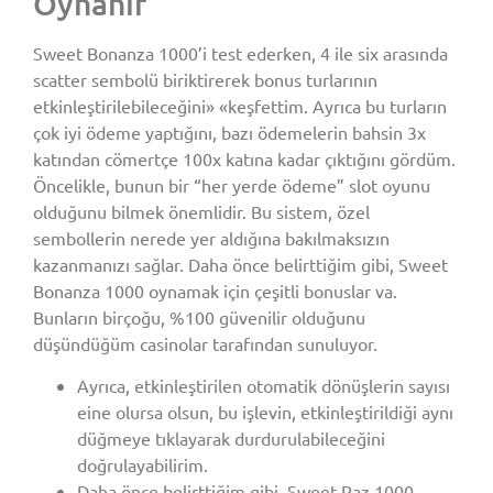
Oynanır
Sweet Bonanza 1000’i test ederken, 4 ile six arasında
scatter sembolü biriktirerek bonus turlarının
etkinleştirilebileceğini» «keşfettim. Ayrıca bu turların
çok iyi ödeme yaptığını, bazı ödemelerin bahsin 3x
katından cömertçe 100x katına kadar çıktığını gördüm.
Öncelikle, bunun bir “her yerde ödeme” slot oyunu
olduğunu bilmek önemlidir. Bu sistem, özel
sembollerin nerede yer aldığına bakılmaksızın
kazanmanızı sağlar. Daha önce belirttiğim gibi, Sweet
Bonanza 1000 oynamak için çeşitli bonuslar va.
Bunların birçoğu, %100 güvenilir olduğunu
düşündüğüm casinolar tarafından sunuluyor.
Ayrıca, etkinleştirilen otomatik dönüşlerin sayısı
eine olursa olsun, bu işlevin, etkinleştirildiği aynı
düğmeye tıklayarak durdurulabileceğini
doğrulayabilirim.
Daha önce belirttiğim gibi, Sweet Paz 1000