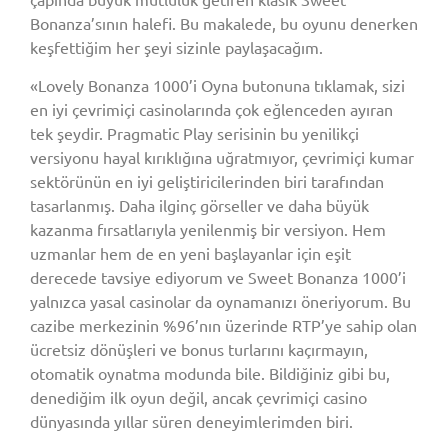
Bonanza’sının halefi. Bu makalede, bu oyunu denerken
keşfettiğim her şeyi sizinle paylaşacağım.
«Lovely Bonanza 1000’i Oyna butonuna tıklamak, sizi
en iyi çevrimiçi casinolarında çok eğlenceden ayıran
tek şeydir. Pragmatic Play serisinin bu yenilikçi
versiyonu hayal kırıklığına uğratmıyor, çevrimiçi kumar
sektörünün en iyi geliştiricilerinden biri tarafından
tasarlanmış. Daha ilginç görseller ve daha büyük
kazanma fırsatlarıyla yenilenmiş bir versiyon. Hem
uzmanlar hem de en yeni başlayanlar için eşit
derecede tavsiye ediyorum ve Sweet Bonanza 1000’i
yalnızca yasal casinolar da oynamanızı öneriyorum. Bu
cazibe merkezinin %96’nın üzerinde RTP’ye sahip olan
ücretsiz dönüşleri ve bonus turlarını kaçırmayın,
otomatik oynatma modunda bile. Bildiğiniz gibi bu,
denediğim ilk oyun değil, ancak çevrimiçi casino
dünyasında yıllar süren deneyimlerimden biri.