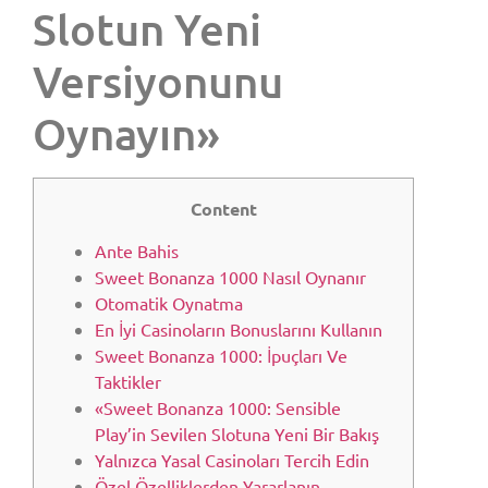
Slotun Yeni
Versiyonunu
Oynayın»
Content
Ante Bahis
Sweet Bonanza 1000 Nasıl Oynanır
Otomatik Oynatma
En İyi Casinoların Bonuslarını Kullanın
Sweet Bonanza 1000: İpuçları Ve
Taktikler
«Sweet Bonanza 1000: Sensible
Play’in Sevilen Slotuna Yeni Bir Bakış
Yalnızca Yasal Casinoları Tercih Edin
Özel Özelliklerden Yararlanın