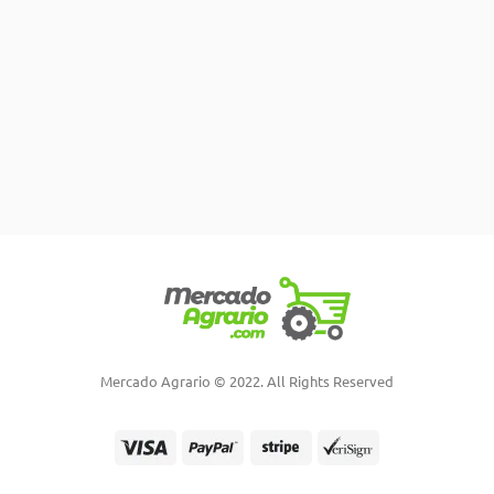
Mercado Agrario © 2022. All Rights Reserved