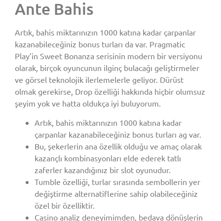
Ante Bahis
Artık, bahis miktarınızın 1000 katına kadar çarpanlar
kazanabileceğiniz bonus turları da var. Pragmatic
Play’in Sweet Bonanza serisinin modern bir versiyonu
olarak, birçok oyuncunun ilginç bulacağı geliştirmeler
ve görsel teknolojik ilerlemelerle geliyor. Dürüst
olmak gerekirse, Drop özelliği hakkında hiçbir olumsuz
şeyim yok ve hatta oldukça iyi buluyorum.
Artık, bahis miktarınızın 1000 katına kadar
çarpanlar kazanabileceğiniz bonus turları ag var.
Bu, şekerlerin ana özellik olduğu ve amaç olarak
kazançlı kombinasyonları elde ederek tatlı
zaferler kazandığınız bir slot oyunudur.
Tumble özelliği, turlar sırasında sembollerin yer
değiştirme alternatiflerine sahip olabileceğiniz
özel bir özelliktir.
Casino analiz deneyimimden, bedava dönüşlerin