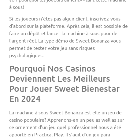
à sous!
Si les joueurs n’êtes pas algun client, inscrivez-vous
d’abord sur la plateforme. Après cela, il est possible de
faire un dépôt et lancer la machine à sous pour de
l’argent réel. La type démo de Sweet Bonanza vous
permet de tester votre jeu sans risques
psychologiques.
Pourquoi Nos Casinos
Deviennent Les Meilleurs
Pour Jouer Sweet Bienestar
En 2024
La machine à sous Sweet Bonanza est-elle un jeu de
casino populaire? Apprenons-en un peu as well as sur
ce ornement d’un jeu quel professionnel nous a été
apporté en Practical Play. Il s’agit d’un jeu para