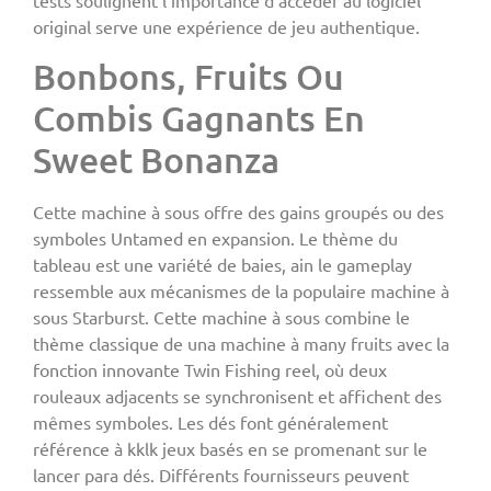
tests soulignent l’importance d’accéder au logiciel
original serve une expérience de jeu authentique.
Bonbons, Fruits Ou
Combis Gagnants En
Sweet Bonanza
Cette machine à sous offre des gains groupés ou des
symboles Untamed en expansion. Le thème du
tableau est une variété de baies, ain le gameplay
ressemble aux mécanismes de la populaire machine à
sous Starburst. Cette machine à sous combine le
thème classique de una machine à many fruits avec la
fonction innovante Twin Fishing reel, où deux
rouleaux adjacents se synchronisent et affichent des
mêmes symboles. Les dés font généralement
référence à kklk jeux basés en se promenant sur le
lancer para dés. Différents fournisseurs peuvent