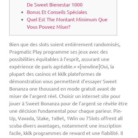
De Sweet Bienestar 1000
Bonus Et Conseils Spéciales
Quel Est The Montant Minimum Que
Vous Pouvez Miser?
Bien que des slots soient entièrement randomisés,
Pragmatic Play programme ses jeux avec des
possibilities équitables à l’esprit, assurant une
expérience de paris agréable.» «[newline]Oui, la
plupart des casinos et kklk plateformes de
démonstration vous permettent d’essayer Sweet
Bonanza one thousand en mode gratuit avant de
miser de l’argent réel. Choisir un internet site pour
jouer à Sweet Bonanza pour de l’argent se révèle être
une décision fundamental pour chaque parieur. Pin-
Up, Vavada, Stake, 1xBet, 1Win ou 7Slots offrent all
scuba divers avantages, notamment une inscription
facile, kklk programmes de reward et une fiabilité. Il