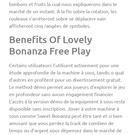
bonbons et fruits la cual nous expliquerons dans le
marché de un instant. À la fin sobre la rotation, les
rouleaux s’arrêteront sobre se déplacer» «ain
afficheront cinq rangées de symboles.
Benefits Of Lovely
Bonanza Free Play
Certains utilisateurs l’utilisent activement pour une
étude approfondie de la machine à sous, tandis o qual
d’autres en profitent pour un divertissement gratuit.
Le method démo permet aux joueurs d’explorer le jeu
en profondeur sans aucun engagement financier.
L’accès à la version démo de la equipment à sous reste
disponible sans inscription. Jouer à votre machine à
sous comme Sweet Bonanza peut être tant et si bien
amusant que vous perdez la track de combien de
temps ou d’argent vous dépensez dans le marché de