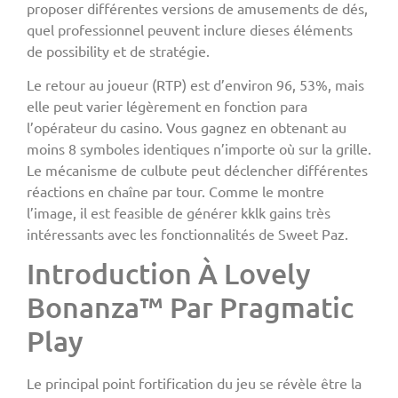
proposer différentes versions de amusements de dés,
quel professionnel peuvent inclure dieses éléments
de possibility et de stratégie.
Le retour au joueur (RTP) est d’environ 96, 53%, mais
elle peut varier légèrement en fonction para
l’opérateur du casino. Vous gagnez en obtenant au
moins 8 symboles identiques n’importe où sur la grille.
Le mécanisme de culbute peut déclencher différentes
réactions en chaîne par tour. Comme le montre
l’image, il est feasible de générer kklk gains très
intéressants avec les fonctionnalités de Sweet Paz.
Introduction À Lovely
Bonanza™ Par Pragmatic
Play
Le principal point fortification du jeu se révèle être la