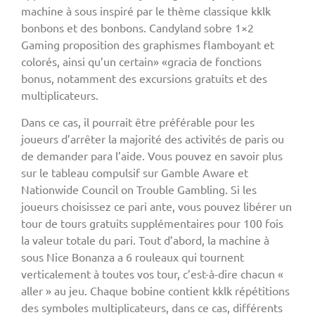
machine à sous inspiré par le thème classique kklk
bonbons et des bonbons. Candyland sobre 1×2
Gaming proposition des graphismes flamboyant et
colorés, ainsi qu’un certain» «gracia de fonctions
bonus, notamment des excursions gratuits et des
multiplicateurs.
Dans ce cas, il pourrait être préférable pour les
joueurs d’arrêter la majorité des activités de paris ou
de demander para l’aide. Vous pouvez en savoir plus
sur le tableau compulsif sur Gamble Aware et
Nationwide Council on Trouble Gambling. Si les
joueurs choisissez ce pari ante, vous pouvez libérer un
tour de tours gratuits supplémentaires pour 100 fois
la valeur totale du pari. Tout d’abord, la machine à
sous Nice Bonanza a 6 rouleaux qui tournent
verticalement à toutes vos tour, c’est-à-dire chacun «
aller » au jeu. Chaque bobine contient kklk répétitions
des symboles multiplicateurs, dans ce cas, différents