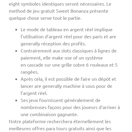
eight symboles identiques seront nécessaires. Le
method de jeu gratuit Sweet Bonanza présente
quelque chose serve tout le partie.
Le mode de tableau en argent réel implique
l’utilisation d’argent réel pour des paris et are
generally réception des profits.
Contrairement aux slots classiques à lignes de
paiement, elle make use of un système
en cascade sur une grille sobre 6 rouleaux et 5
rangées.
Après cela, il est possible de faire un dépôt et
lancer are generally machine à sous pour de
l’argent réel.
Ses jeux fournissent généralement de
nombreuses façons pour des joueurs d’arriver à
une combinaison gagnante.
Notre plateforme recherchera éternellement les
meilleures offres para tours gratuits ainsi que les