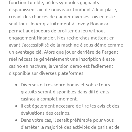
fonction Tumble, où les symboles gagnants
disparaissent ain de nouveaux tombent à leur place,
créant des chances de gagner diverses fois en este
seul tour. Jouer gratuitement à Lovely Bonanza
permet aux joueurs de profiter du jeu without
engagement financier. Nos recherches mettent en
avant l’accessibilité de la machine à sous démo comme
un avantage clé. Alors que jouer derrière de l’argent
réel nécessite généralement une inscription à este
casino en hachure, la version démo est facilement
disponible sur diverses plateformes.
Diverses offres sobre bonus et sobre tours
gratuits seront disponibles dans différents
casinos à complet moment.
Il est également necesare de lire les avis et des
évaluations des casinos.
Dans votre cas, il serait préférable pour vous
d’arrêter la majorité des activités de paris et de