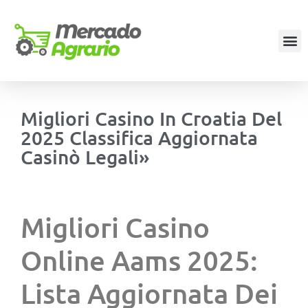
Migliori Casino In Croatia Del
2025 Classifica Aggiornata
Casinò Legali»
Migliori Casino
Online Aams 2025:
Lista Aggiornata Dei