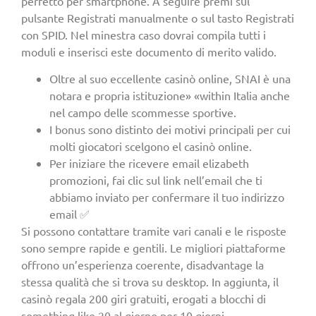
perfetto per smartphone. A seguire premi sul
pulsante Registrati manualmente o sul tasto Registrati
con SPID. Nel minestra caso dovrai compila tutti i
moduli e inserisci este documento di merito valido.
Oltre al suo eccellente casinò online, SNAI è una
notara e propria istituzione» «within Italia anche
nel campo delle scommesse sportive.
I bonus sono distinto dei motivi principali per cui
molti giocatori scelgono el casinò online.
Per iniziare the ricevere email elizabeth
promozioni, fai clic sul link nell’email che ti
abbiamo inviato per confermare il tuo indirizzo
email ✅
Si possono contattare tramite vari canali e le risposte
sono sempre rapide e gentili. Le migliori piattaforme
offrono un’esperienza coerente, disadvantage la
stessa qualità che si trova su desktop. In aggiunta, il
casinò regala 200 giri gratuiti, erogati a blocchi di
something like 20 al giorno per 10 giorni.