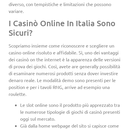
diverso, con tempistiche e limitazioni che possono
variare.
I Casinò Online In Italia Sono
Sicuri?
Scopriamo insieme come riconoscere e scegliere un
casino online risoluto e affidabile. Sì, uno dei vantaggi
dei casinò on the internet è la apparenza delle versioni
di prova dei giochi. Così, avete are generally possibilità
di esaminare numerosi prodotti senza dover investire
denaro reale. Le modalità demo sono presenti per le
position e per i tavoli RNG, arrive ad esempio una
roulette.
Le slot online sono il prodotto più apprezzato tra
le numerose tipologie di giochi di casinò presenti
oggi sul mercato.
Già dalla home webpage del sito si capisce come