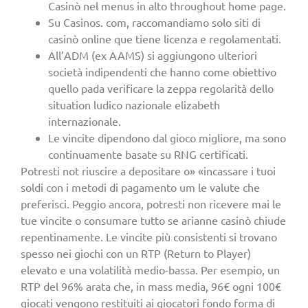
Casinò nel menus in alto throughout home page.
Su Casinos. com, raccomandiamo solo siti di
casinò online que tiene licenza e regolamentati.
All’ADM (ex AAMS) si aggiungono ulteriori
società indipendenti che hanno come obiettivo
quello pada verificare la zeppa regolarità dello
situation ludico nazionale elizabeth
internazionale.
Le vincite dipendono dal gioco migliore, ma sono
continuamente basate su RNG certificati.
Potresti not riuscire a depositare o» «incassare i tuoi
soldi con i metodi di pagamento um le valute che
preferisci. Peggio ancora, potresti non ricevere mai le
tue vincite o consumare tutto se arianne casinò chiude
repentinamente. Le vincite più consistenti si trovano
spesso nei giochi con un RTP (Return to Player)
elevato e una volatilità medio-bassa. Per esempio, un
RTP del 96% arata che, in mass media, 96€ ogni 100€
giocati vengono restituiti ai giocatori fondo forma di