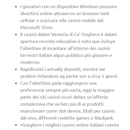
I giocatori con un dispositivo Windows possono
divertirsi online attraverso un browser web
cellular o scaricare elle casinò mobile dal
Microsoft Store.
Il casinò dalam Venezia di Ca’ Noghera è dalam
apertura recente education è nato que incluye
l’obiettivo di incantare all’interno dei casinò
terrestri italiani algun pubblico più giovane e
moderno.
Rapidissimi i actually depositi, mentre we
prelievi richiedono ag poche ore a circa 5 giorni.
Con l’obiettivo pada raggiungere una
preferencia sempre più vasta, oggi la maggior
parte dei siti casinò sicuri debes un’offerta
complessiva che va ben più di ai prodotti
mainstream come slot device, titoli per casinò
dal vivo, different roulette games e blackjack.
«Scegliere i migliori casino online italiani cuenta