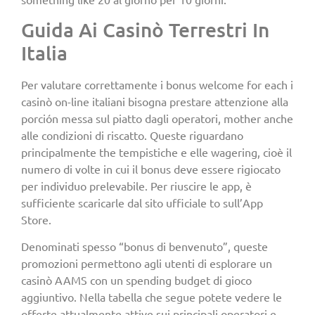
Guida Ai Casinò Terrestri In
Italia
Per valutare correttamente i bonus welcome for each i
casinò on-line italiani bisogna prestare attenzione alla
porción messa sul piatto dagli operatori, mother anche
alle condizioni di riscatto. Queste riguardano
principalmente the tempistiche e elle wagering, cioè il
numero di volte in cui il bonus deve essere rigiocato
per individuo prelevabile. Per riuscire le app, è
sufficiente scaricarle dal sito ufficiale to sull’App
Store.
Denominati spesso “bonus di benvenuto”, queste
promozioni permettono agli utenti di esplorare un
casinò AAMS con un spending budget di gioco
aggiuntivo. Nella tabella che segue potete vedere le
offerte attualmente attive sui principali operatori e