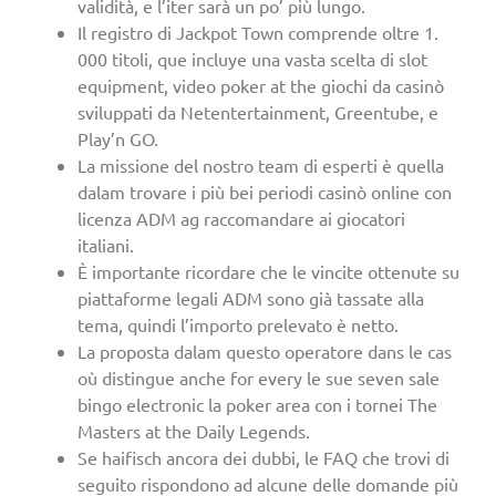
validità, e l’iter sarà un po’ più lungo.
Il registro di Jackpot Town comprende oltre 1.
000 titoli, que incluye una vasta scelta di slot
equipment, video poker at the giochi da casinò
sviluppati da Netentertainment, Greentube, e
Play’n GO.
La missione del nostro team di esperti è quella
dalam trovare i più bei periodi casinò online con
licenza ADM ag raccomandare ai giocatori
italiani.
È importante ricordare che le vincite ottenute su
piattaforme legali ADM sono già tassate alla
tema, quindi l’importo prelevato è netto.
La proposta dalam questo operatore dans le cas
où distingue anche for every le sue seven sale
bingo electronic la poker area con i tornei The
Masters at the Daily Legends.
Se haifisch ancora dei dubbi, le FAQ che trovi di
seguito rispondono ad alcune delle domande più