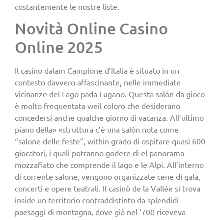
costantemente le nostre liste.
Novità Online Casino
Online 2025
Il casino dalam Campione d’Italia è situato in un
contesto davvero affascinante, nelle immediate
vicinanze del Lago pada Lugano. Questa salón da gioco
è molto frequentata weil coloro che desiderano
concedersi anche qualche giorno di vacanza. All’ultimo
piano della» «struttura c’è una salón nota come
“salone delle feste”, within grado di ospitare quasi 600
giocatori, i quali potranno godere di el panorama
mozzafiato che comprende il lago e le Alpi. All’interno
di corrente salone, vengono organizzate cene di gala,
concerti e opere teatrali. Il casinò de la Vallée si trova
inside un territorio contraddistinto da splendidi
paesaggi di montagna, dove già nel ‘700 riceveva