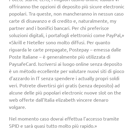
offriranno the opzioni di deposito più sicure electronic
popolari. Tra queste, non mancheranno in nessun caso
carte di disavanzo e di credito e, naturalmente, my
partner and i bonifici bancari. Per chi preferisce
soluzioni digitali, i portafogli elettronici come PayPal,»
«Skrill e Neteller sono molto diffusi. Per quanto
riguarda le carte prepagate, Postepay – emessa dalle
Poste Italiane – è generalmente più utilizzata di
PaysafeCard. Iscriversi ai luogo online senza deposito
è un método eccellente per valutare nuovi siti di gioco
d’azzardo in IT senza spendere i actually propri soldi
veri. Potrete divertirsi giri gratis (senza deposito) ad
alcune delle più popolari electronic nuove slot on the
web offerte dall’Italia elizabeth vincere denaro
volgare.
Nel momento caso dovrai effettua l’accesso tramite
SPID e sarà quasi tutto molto più rapido.»