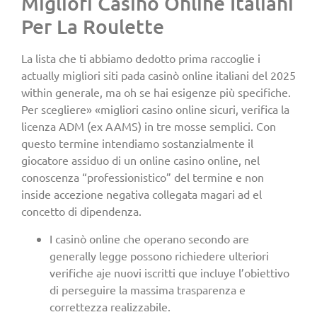
Migliori Casinò Online Italiani
Per La Roulette
La lista che ti abbiamo dedotto prima raccoglie i
actually migliori siti pada casinò online italiani del 2025
within generale, ma oh se hai esigenze più specifiche.
Per scegliere» «migliori casino online sicuri, verifica la
licenza ADM (ex AAMS) in tre mosse semplici. Con
questo termine intendiamo sostanzialmente il
giocatore assiduo di un online casino online, nel
conoscenza “professionistico” del termine e non
inside accezione negativa collegata magari ad el
concetto di dipendenza.
I casinò online che operano secondo are
generally legge possono richiedere ulteriori
verifiche aje nuovi iscritti que incluye l’obiettivo
di perseguire la massima trasparenza e
correttezza realizzabile.