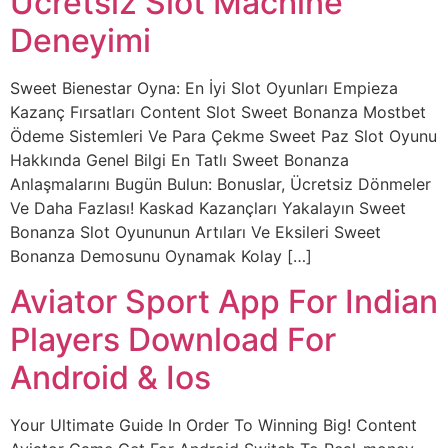
Ücretsiz Slot Machine
Deneyimi
Sweet Bienestar Oyna: En İyi Slot Oyunları Empieza
Kazanç Fırsatları Content Slot Sweet Bonanza Mostbet
Ödeme Sistemleri Ve Para Çekme Sweet Paz Slot Oyunu
Hakkında Genel Bilgi En Tatlı Sweet Bonanza
Anlaşmalarını Bugün Bulun: Bonuslar, Ücretsiz Dönmeler
Ve Daha Fazlası! Kaskad Kazançları Yakalayın Sweet
Bonanza Slot Oyununun Artıları Ve Eksileri Sweet
Bonanza Demosunu Oynamak Kolay […]
Aviator Sport App For Indian
Players Download For
Android & Ios
Your Ultimate Guide In Order To Winning Big! Content