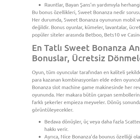
Rauntlar, Bayan Şans’ın yardımıyla herhangi
Bu bonus özellikleri, Sweet Bonanza nedir sorusu
Her durumda, Sweet Bonanza oyununun mobil versi
değildir. Bonus oyunlar, kümeler, lavantalar, ücret
popüler siteler arasında Betboo, Bets10 ve Casin
En Tatlı Sweet Bonanza An
Bonuslar, Ücretsiz Dönmel
Oyun, tüm oyuncular tarafından en kaliteli şekild
para kazanan kombinasyonları elde eden oyuncula
Bonanza slot machine game makinesinde her rewri
oyununda. Her makara bütün çarpan sembollerin te
farklı şekerler empieza meyveler. Dönüş sonund
görüntüleyecekler.
Bedava dönüşler, üç veya daha fazla Scatter
hakkı verir.
Ayrıca, Nice Bonanza’da bounus özelliği ola