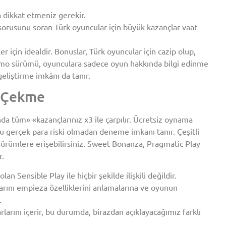
 dikkat etmeniz gerekir.
sorusunu soran Türk oyuncular için büyük kazançlar vaat
r için idealdir. Bonuslar, Türk oyuncular için cazip olup,
emo sürümü, oyunculara sadece oyun hakkında bilgi edinme
eliştirme imkânı da tanır.
a Çekme
nda tüm» «kazançlarınız x3 ile çarpılır. Ücretsiz oynama
gerçek para riski olmadan deneme imkanı tanır. Çeşitli
sürümlere erişebilirsiniz. Sweet Bonanza, Pragmatic Play
r.
an Sensible Play ile hiçbir şekilde ilişkili değildir.
rını empieza özelliklerini anlamalarına ve oyunun
.
arını içerir, bu durumda, birazdan açıklayacağımız farklı