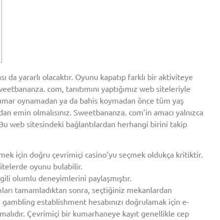
 da yararlı olacaktır. Oyunu kapatıp farklı bir aktiviteye
weetbananza. com, tanıtımını yaptığımız web siteleriyle
r. Kumar oynamadan ya da bahis koymadan önce tüm yaş
zdan emin olmalısınız. Sweetbananza. com’in amacı yalnızca
 Bu web sitesindeki bağlantılardan herhangi birini takip
ek için doğru çevrimiçi casino’yu seçmek oldukça kritiktir.
telerde oyunu bulabilir.
li olumlu deneyimlerini paylaşmıştır.
mları tamamladıktan sonra, seçtiğiniz mekanlardan
e gambling establishment hesabınızı doğrulamak için e-
alıdır. Çevrimiçi bir kumarhaneye kayıt genellikle cep