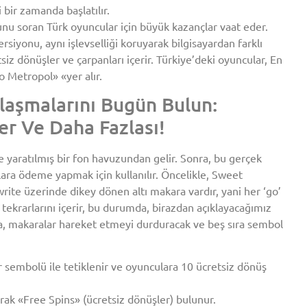
 bir zamanda başlatılır.
nu soran Türk oyuncular için büyük kazançlar vaat eder.
yonu, aynı işlevselliği koruyarak bilgisayardan farklı
siz dönüşler ve çarpanları içerir. Türkiye’deki oyuncular, En
o Metropol» «yer alır.
laşmalarını Bugün Bulun:
er Ve Daha Fazlası!
e yaratılmış bir fon havuzundan gelir. Sonra, bu gerçek
ra ödeme yapmak için kullanılır. Öncelikle, Sweet
te üzerinde dikey dönen altı makara vardır, yani her ‘go’
krarlarını içerir, bu durumda, birazdan açıklayacağımız
a, makaralar hareket etmeyi durduracak ve beş sıra sembol
 sembolü ile tetiklenir ve oyunculara 10 ücretsiz dönüş
rak «Free Spins» (ücretsiz dönüşler) bulunur.