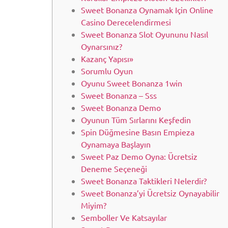
Sweet Bonanza Oynamak Için Online
Casino Derecelendirmesi
Sweet Bonanza Slot Oyununu Nasıl
Oynarsınız?
Kazanç Yapısı»
Sorumlu Oyun
Oyunu Sweet Bonanza 1win
Sweet Bonanza – Sss
Sweet Bonanza Demo
Oyunun Tüm Sırlarını Keşfedin
Spin Düğmesine Basın Empieza
Oynamaya Başlayın
Sweet Paz Demo Oyna: Ücretsiz
Deneme Seçeneği
Sweet Bonanza Taktikleri Nelerdir?
Sweet Bonanza’yi Ücretsiz Oynayabilir
Miyim?
Semboller Ve Katsayılar