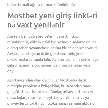
hallarda mali uğura çatmaq mümkündür.
Mostbet yeni giriş linkləri
nə vaxt yenilənir
Agresiv bahis strategiyaları ilə sürətli itkilər
mümkündür, yüksək riskli bir oyundur. Aviator online
olaraq rahat oynamalıdır, amma bir az gecikmə var idi.
Aviator azerbaycan üçün gözəl seçimdir, yerli
platformalarda tapıla bilir. Aviator signal ilə oynamağa
çalışdım, amma bu, mənim öz intuisiyamdan yaxşı
deyil.
Azərbaycandan olan oyunçular Mostbet-ə daxil
olmaqda problemlə üzləşə bilər, bu səbəbdən mərc
güzgüləri əlverişli olacaq. Bunlar, xüsusən də server
nasazlıqları, rəsmi veb saytdakı yeniləmələr və ya
provayderlər tərəfindən bloklanması zamanı aktualdır.