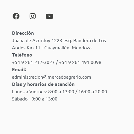
Dirección
Juana de Azurduy 1223 esq. Bandera de Los
Andes Km 11 - Guaymallén, Mendoza.
Teléfono
+54 9 261 217-3027 / +54 9 261 491 0098
Email:
administracion@mercadoagrario.com
Días y horarios de atención
Lunes a Viernes: 8:00 a 13:00 / 16:00 a 20:00
Sábado - 9:00 a 13:00