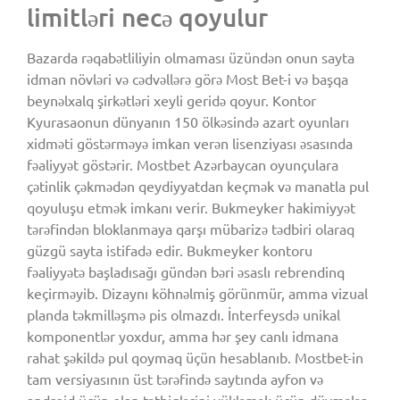
limitləri necə qoyulur
Bazarda rəqabətliliyin olmaması üzündən onun sayta
idman növləri və cədvəllərə görə Most Bet-i və başqa
beynəlxalq şirkətləri xeyli geridə qoyur. Kontor
Kyurasaonun dünyanın 150 ölkəsində azart oyunları
xidməti göstərməyə imkan verən lisenziyası əsasında
fəaliyyət göstərir. Mostbet Azərbaycan oyunçulara
çətinlik çəkmədən qeydiyyatdan keçmək və manatla pul
qoyuluşu etmək imkanı verir. Bukmeyker hakimiyyət
tərəfindən bloklanmaya qarşı mübarizə tədbiri olaraq
güzgü sayta istifadə edir. Bukmeyker kontoru
fəaliyyətə başladısağı gündən bəri əsaslı rebrendinq
keçirməyib. Dizaynı köhnəlmiş görünmür, amma vizual
planda təkmilləşmə pis olmazdı. İnterfeysdə unikal
komponentlər yoxdur, amma hər şey canlı idmana
rahat şəkildə pul qoymaq üçün hesablanıb. Mostbet-in
tam versiyasının üst tərəfində saytında ayfon və