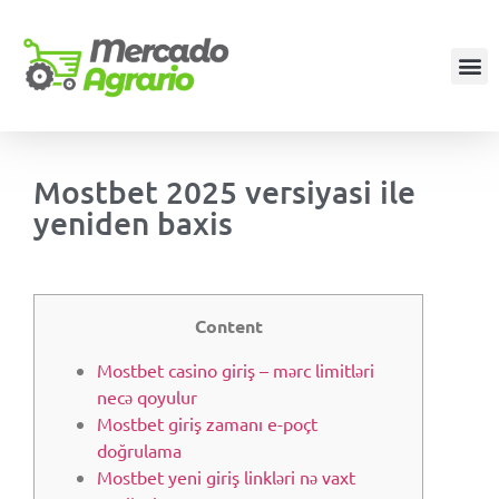
Mostbet 2025 versiyasi ile
yeniden baxis
Content
Mostbet casino giriş – mərc limitləri
necə qoyulur
Mostbet giriş zamanı e-poçt
doğrulama
Mostbet yeni giriş linkləri nə vaxt