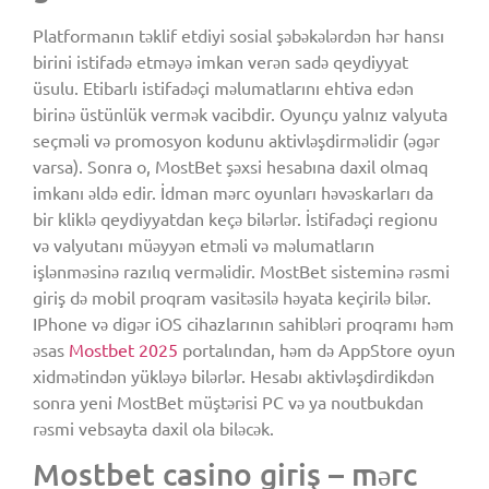
Platformanın təklif etdiyi sosial şəbəkələrdən hər hansı
birini istifadə etməyə imkan verən sadə qeydiyyat
üsulu. Etibarlı istifadəçi məlumatlarını ehtiva edən
birinə üstünlük vermək vacibdir. Oyunçu yalnız valyuta
seçməli və promosyon kodunu aktivləşdirməlidir (əgər
varsa). Sonra o, MostBet şəxsi hesabına daxil olmaq
imkanı əldə edir. İdman mərc oyunları həvəskarları da
bir kliklə qeydiyyatdan keçə bilərlər. İstifadəçi regionu
və valyutanı müəyyən etməli və məlumatların
işlənməsinə razılıq verməlidir. MostBet sisteminə rəsmi
giriş də mobil proqram vasitəsilə həyata keçirilə bilər.
IPhone və digər iOS cihazlarının sahibləri proqramı həm
əsas
Mostbet 2025
portalından, həm də AppStore oyun
xidmətindən yükləyə bilərlər. Hesabı aktivləşdirdikdən
sonra yeni MostBet müştərisi PC və ya noutbukdan
rəsmi vebsayta daxil ola biləcək.
Mostbet casino giriş – mərc