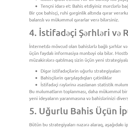
Tençni idarə et: Bahis etdiyiniz mərclərlə b
Bir çox bahisçi, ruhi gərginlik altında qərar verərk
balanslı və mükəmməl qərarlar verə bilərsiniz.
4. İstifadəçi Şərhləri və 
İnternetdə mövcud olan bahislərlə bağlı şərhlər və r
üçün faydalı informasiya mənbəyi ola bilər. Mostbe
müzakirələrə qatılmaq sizin üçün yeni strategiyalar
Digər istifadəçilərin uğurlu strategiyaları
Bahisçilərin qarşılaşdıqları çətinliklər
İstifadəçi rəylərinə əsaslanan statistik məlum
Bu məlumatların toplanması, daha mükəmməl bir s
yeni ideyaların yaranmasına və bahislərinizi diver
5. Uğurlu Bahis Üçün İp
Bütün bu strategiyaları nəzərə alaraq, aşağıdakı i