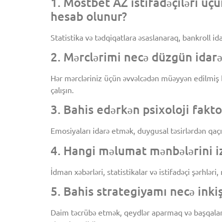
1. Mostbet AZ istifadəçiləri üçün
hesab olunur?
Statistika və tədqiqatlara əsaslanaraq, bankroll id
2. Mərclərimi necə düzgün idarə
Hər mərcləriniz üçün əvvəlcədən müəyyən edilmiş
çalışın.
3. Bahis edərkən psixoloji fakt
Emosiyaları idarə etmək, duygusal təsirlərdən qa
4. Hangi məlumat mənbələrini i
İdman xəbərləri, statistikalar və istifadəçi şərhlə
5. Bahis strategiyamı necə inkiş
Daim təcrübə etmək, qeydlər aparmaq və başqaları