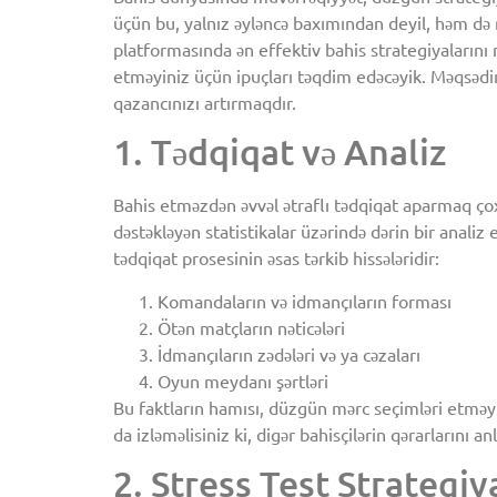
üçün bu, yalnız əyləncə baxımından deyil, həm d
platformasında ən effektiv bahis strategiyalarını 
etməyiniz üçün ipuçları təqdim edəcəyik. Məqsədim
qazancınızı artırmaqdır.
1. Tədqiqat və Analiz
Bahis etməzdən əvvəl ətraflı tədqiqat aparmaq çox
dəstəkləyən statistikalar üzərində dərin bir analiz 
tədqiqat prosesinin əsas tərkib hissələridir:
Komandaların və idmançıların forması
Ötən matçların nəticələri
İdmançıların zədələri və ya cəzaları
Oyun meydanı şərtləri
Bu faktların hamısı, düzgün mərc seçimləri etməy
da izləməlisiniz ki, digər bahisçilərin qərarlarını an
2. Stress Test Strategiy