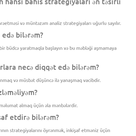
 hansı bahis strategiyaları ən təsirli
arəetməsi və müntəzəm analiz strategiyaları uğurlu sayılır.
 edə bilərəm?
 bir büdcə yaratmaqla başlayın və bu məbləği aşmamaya
orlara necə diqqət edə bilərəm?
çınmaq və müsbət düşüncə ilə yanaşmaq vacibdir.
zləməliyəm?
ri, məlumat almaq üçün əla mənbələrdir.
af etdirə bilərəm?
nın strategiyalarını öyrənmək, inkişaf etməniz üçün