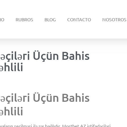
IO
RUBROS
BLOG
CONTACTO
NOSOTROS
əçiləri Üçün Bahis
hlili
əçiləri Üçün Bahis
hlili
arın seçilməsi ilə sıx bağlıdır. Mostbet AZ istifadəçiləri