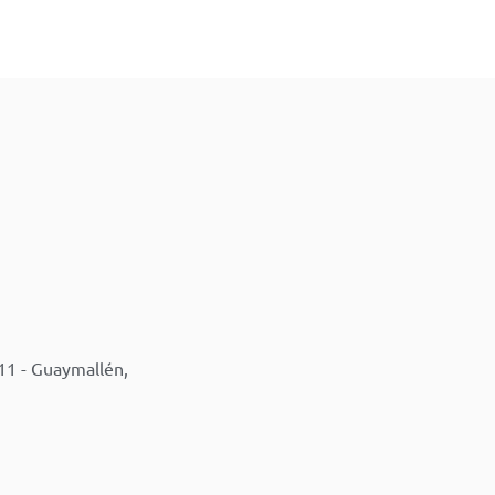
11 - Guaymallén,