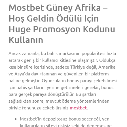
Mostbet Güney Afrika –
Hoş Geldin Ödülü Için
Huge Promosyon Kodunu
Kullanın
Ancak zamanla, bu bahis markasının popülaritesi hızla
artarak geniş bir kullanıcı kitlesine ulaşmıştır. Oldukça
kısa bir süre içerisinde, sadece Türkiye değil, Amerika
ve Asya’da da» «tanınan ve güvenilen bir platform
haline gelmiştir. Oyuncuların bonus parayı çekebilmesi
için bahis şartlarını yerine getirmeleri gerekir; bonus
para gerçek paraya dönüştürülür. Bu şartları
sağladıktan sonra, mevcut ödeme yöntemlerinden
biriyle fonunuzu çekebilirsiniz
mostbet
.
Mostbet’in depozitosuz bonus seçeneği, yeni
kullanıcıların siteyi risksiz şekilde denemesine