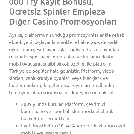
000 Try Kayıt Bonusu,
Ücretsiz Spinler Empieza
Diğer Casino Promosyonları
Ayrıca, platformun sunduğu promosyonlar ankle rehab
ebook yeni başlayanlara ankle rehab ebook de sadık
oyunculara çeşitli avantajlar sağlıyor. Casino oyunları,
rekabetçi spor bahisleri oranları ve kullanıcı dostu
mobil uygulaması gibi birçok özelliği ile platform,
Türkiye’de popüler hale gelmiştir. Platform, video
slotları, canlı krupiye oyunları veya blackjack ve
holdem poker gibi geleneksel oyunları tercih eden
tüm oyunculara sorunsuz bir deneyim sunmaktadır.
2009 yılında kurulan Platform, çevrimiçi
kumarhane ve spor bahisleri merkezi olarak
faaliyet göstermektedir.
Evet, Mostbet’in iOS ve Android cihazlar için özel
mobil uygulaması vardır.