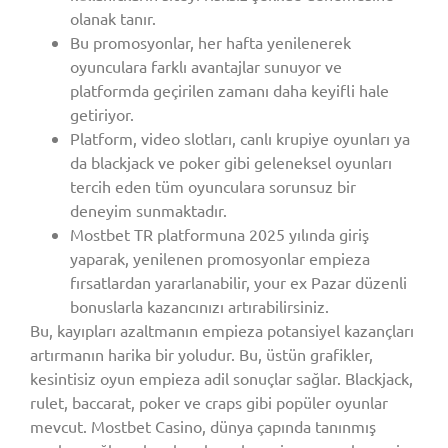
olanak tanır.
Bu promosyonlar, her hafta yenilenerek
oyunculara farklı avantajlar sunuyor ve
platformda geçirilen zamanı daha keyifli hale
getiriyor.
Platform, video slotları, canlı krupiye oyunları ya
da blackjack ve poker gibi geleneksel oyunları
tercih eden tüm oyunculara sorunsuz bir
deneyim sunmaktadır.
Mostbet TR platformuna 2025 yılında giriş
yaparak, yenilenen promosyonlar empieza
fırsatlardan yararlanabilir, your ex Pazar düzenli
bonuslarla kazancınızı artırabilirsiniz.
Bu, kayıpları azaltmanın empieza potansiyel kazançları
artırmanın harika bir yoludur. Bu, üstün grafikler,
kesintisiz oyun empieza adil sonuçlar sağlar. Blackjack,
rulet, baccarat, poker ve craps gibi popüler oyunlar
mevcut. Mostbet Casino, dünya çapında tanınmış