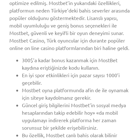
optimize edilmiş. Mostbet’in yukarıdaki özellikleri,
platformun neden Türkiye’deki bahis severler arasında
popüler olduğunu göstermektedir. Lisanslı yapısı,
mobil uyumluluğu ve geniş bonus seçenekleri ile
Mostbet, güvenli ve keyifli bir oyun deneyimi sunar.
Mostbet Casino, Türk oyuncular için durante popüler
online on line casino platformlarından biri haline geldi.
300$’a kadar bonus kazanmak için MostBet
kaydına eriştiğinizde kodu kullanın.
En iyi spor etkinlikleri için pazar sayısı 1000’i
geçebilir.
Mostbet oyna platformunda afin de ile oynamak
için siteye kaydolmanız gerekir.
Güncel giriş bilgilerini Mostbet’in sosyal medya
hesaplarından takip edebilir hoy» «da mobil
uygulamayı indirerek platforma her zaman
sorunsuz bir şekilde erişebilirsiniz.
Bu özellik, Mostbet canlı bahis olarak bilinir