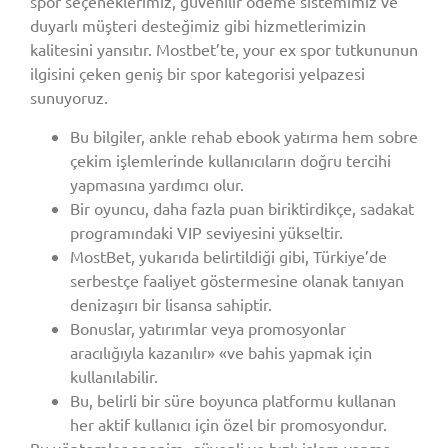
spor seçeneklerimiz, güvenilir ödeme sistemimiz ve
duyarlı müşteri desteğimiz gibi hizmetlerimizin
kalitesini yansıtır. Mostbet’te, your ex spor tutkununun
ilgisini çeken geniş bir spor kategorisi yelpazesi
sunuyoruz.
Bu bilgiler, ankle rehab ebook yatırma hem sobre
çekim işlemlerinde kullanıcıların doğru tercihi
yapmasına yardımcı olur.
Bir oyuncu, daha fazla puan biriktirdikçe, sadakat
programındaki VIP seviyesini yükseltir.
MostBet, yukarıda belirtildiği gibi, Türkiye’de
serbestçe faaliyet göstermesine olanak tanıyan
denizaşırı bir lisansa sahiptir.
Bonuslar, yatırımlar veya promosyonlar
aracılığıyla kazanılır» «ve bahis yapmak için
kullanılabilir.
Bu, belirli bir süre boyunca platformu kullanan
her aktif kullanıcı için özel bir promosyondur.
Bu yöntemler anonim, güvenli ve hızlı işlem yapma