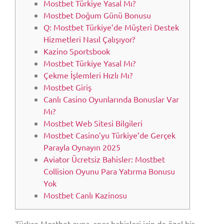
Mostbet Türkiye Yasal Mı?
Mostbet Doğum Günü Bonusu
Q: Mostbet Türkiye’de Müşteri Destek
Hizmetleri Nasıl Çalışıyor?
Kazino Sportsbook
Mostbet Türkiye Yasal Mı?
Çekme İşlemleri Hızlı Mı?
Mostbet Giriş
Canlı Casino Oyunlarında Bonuslar Var
Mı?
Mostbet Web Sitesi Bilgileri
Mostbet Casino’yu Türkiye’de Gerçek
Parayla Oynayın 2025
Aviator Ücretsiz Bahisler: Mostbet
Collision Oyunu Para Yatırma Bonusu
Yok
Mostbet Canlı Kazinosu
Türkçe Mostbet oyna, spor bahisleri için de özel bir