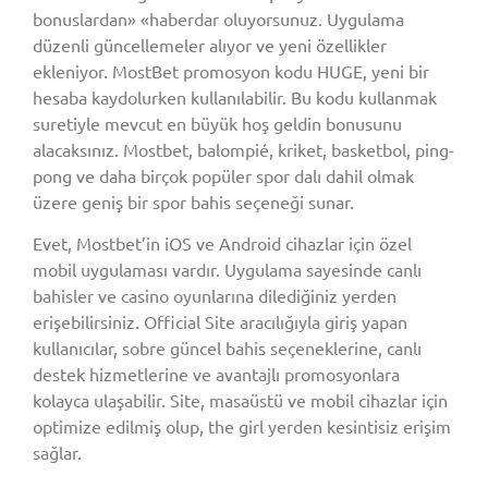
bonuslardan» «haberdar oluyorsunuz. Uygulama
düzenli güncellemeler alıyor ve yeni özellikler
ekleniyor. MostBet promosyon kodu HUGE, yeni bir
hesaba kaydolurken kullanılabilir. Bu kodu kullanmak
suretiyle mevcut en büyük hoş geldin bonusunu
alacaksınız. Mostbet, balompié, kriket, basketbol, ping-
pong ve daha birçok popüler spor dalı dahil olmak
üzere geniş bir spor bahis seçeneği sunar.
Evet, Mostbet’in iOS ve Android cihazlar için özel
mobil uygulaması vardır. Uygulama sayesinde canlı
bahisler ve casino oyunlarına dilediğiniz yerden
erişebilirsiniz. Official Site aracılığıyla giriş yapan
kullanıcılar, sobre güncel bahis seçeneklerine, canlı
destek hizmetlerine ve avantajlı promosyonlara
kolayca ulaşabilir. Site, masaüstü ve mobil cihazlar için
optimize edilmiş olup, the girl yerden kesintisiz erişim
sağlar.