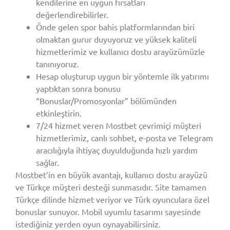
kendilerine en uygun fırsatları
değerlendirebilirler.
Önde gelen spor bahis platformlarından biri
olmaktan gurur duyuyoruz ve yüksek kaliteli
hizmetlerimiz ve kullanıcı dostu arayüzümüzle
tanınıyoruz.
Hesap oluşturup uygun bir yöntemle ilk yatırımı
yaptıktan sonra bonusu
“Bonuslar/Promosyonlar” bölümünden
etkinleştirin.
7/24 hizmet veren Mostbet çevrimiçi müşteri
hizmetlerimiz, canlı sohbet, e-posta ve Telegram
aracılığıyla ihtiyaç duyulduğunda hızlı yardım
sağlar.
Mostbet’in en büyük avantajı, kullanıcı dostu arayüzü
ve Türkçe müşteri desteği sunmasıdır. Site tamamen
Türkçe dilinde hizmet veriyor ve Türk oyunculara özel
bonuslar sunuyor. Mobil uyumlu tasarımı sayesinde
istediğiniz yerden oyun oynayabilirsiniz.