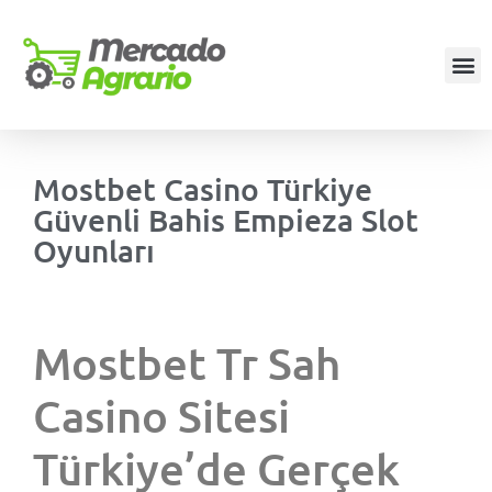
Mostbet Casino Türkiye
Güvenli Bahis Empieza Slot
Oyunları
Mostbet Tr Sah
Casino Sitesi
Türkiye’de Gerçek