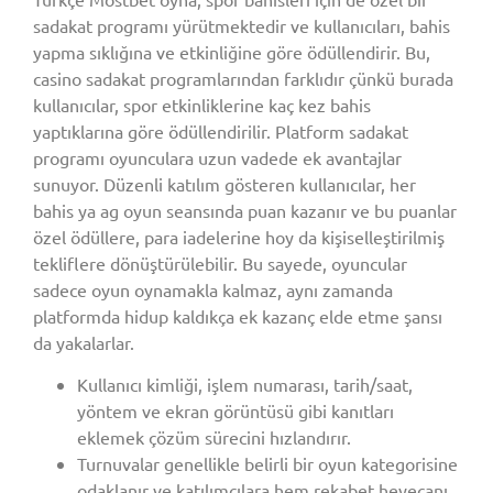
sadakat programı yürütmektedir ve kullanıcıları, bahis
yapma sıklığına ve etkinliğine göre ödüllendirir. Bu,
casino sadakat programlarından farklıdır çünkü burada
kullanıcılar, spor etkinliklerine kaç kez bahis
yaptıklarına göre ödüllendirilir. Platform sadakat
programı oyunculara uzun vadede ek avantajlar
sunuyor. Düzenli katılım gösteren kullanıcılar, her
bahis ya ag oyun seansında puan kazanır ve bu puanlar
özel ödüllere, para iadelerine hoy da kişiselleştirilmiş
tekliflere dönüştürülebilir. Bu sayede, oyuncular
sadece oyun oynamakla kalmaz, aynı zamanda
platformda hidup kaldıkça ek kazanç elde etme şansı
da yakalarlar.
Kullanıcı kimliği, işlem numarası, tarih/saat,
yöntem ve ekran görüntüsü gibi kanıtları
eklemek çözüm sürecini hızlandırır.
Turnuvalar genellikle belirli bir oyun kategorisine
odaklanır ve katılımcılara hem rekabet heyecanı