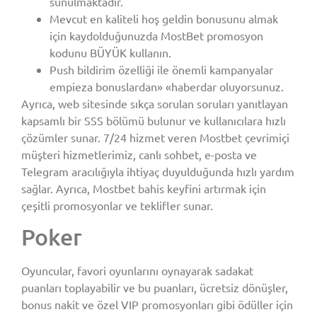
sunulmаktаdır.
Mevcut en kaliteli hoş geldin bonusunu almak
için kaydolduğunuzda MostBet promosyon
kodunu BÜYÜK kullanın.
Push bildirim özelliği ile önemli kampanyalar
empieza bonuslardan» «haberdar oluyorsunuz.
Ayrıca, web sitesinde sıkça sorulan soruları yanıtlayan
kapsamlı bir SSS bölümü bulunur ve kullanıcılara hızlı
çözümler sunar. 7/24 hizmet veren Mostbet çevrimiçi
müşteri hizmetlerimiz, canlı sohbet, e-posta ve
Telegram aracılığıyla ihtiyaç duyulduğunda hızlı yardım
sağlar. Ayrıca, Mostbet bahis keyfini artırmak için
çeşitli promosyonlar ve teklifler sunar.
Poker
Oyuncular, favori oyunlarını oynayarak sadakat
puanları toplayabilir ve bu puanları, ücretsiz dönüşler,
bonus nakit ve özel VIP promosyonları gibi ödüller için