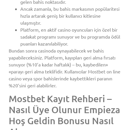
gelen bahis noktasıdır.
Ancak zamanla, bu bahis markasının popülaritesi
hızla artarak geniş bir kullanıcı kitlesine
ulaşmıştır.
Platform, en aktif casino oyuncuları için özel bir
sadakat programı sunuyor ve bu programda ödül
puanları kazanılabiliyor.
Bundan sonra casinoda oynayabilecek ve bahis
yapabileceksiniz. Platform, kayıpları geri alma fırsatı
sunuyor (%10’a kadar haftalık) – bu, kaybedilen»
«parayı geri alma teklifidir. Kullanıcılar Mostbet on line
casino veya spor bahislerinde kaybettikleri paranın
%20’sini geri alabilirler.
Mostbet Kayıt Rehberi –
Nasıl Üye Olunur Empieza
Hoş Geldin Bonusu Nasıl