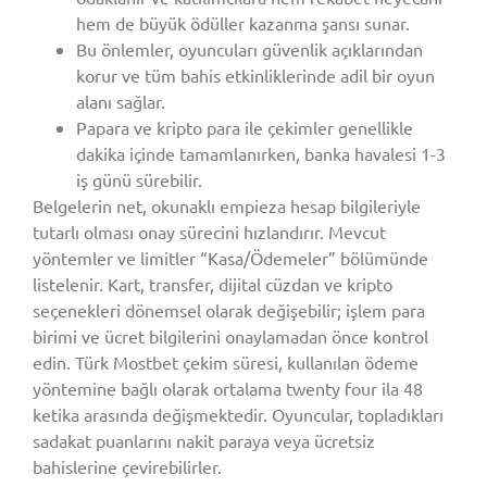
hem de büyük ödüller kazanma şansı sunar.
Bu önlemler, oyuncuları güvenlik açıklarından
korur ve tüm bahis etkinliklerinde adil bir oyun
alanı sağlar.
Papara ve kripto para ile çekimler genellikle
dakika içinde tamamlanırken, banka havalesi 1-3
iş günü sürebilir.
Belgelerin net, okunaklı empieza hesap bilgileriyle
tutarlı olması onay sürecini hızlandırır. Mevcut
yöntemler ve limitler “Kasa/Ödemeler” bölümünde
listelenir. Kart, transfer, dijital cüzdan ve kripto
seçenekleri dönemsel olarak değişebilir; işlem para
birimi ve ücret bilgilerini onaylamadan önce kontrol
edin. Türk Mostbet çekim süresi, kullanılan ödeme
yöntemine bağlı olarak ortalama twenty four ila 48
ketika arasında değişmektedir. Oyuncular, topladıkları
sadakat puanlarını nakit paraya veya ücretsiz
bahislerine çevirebilirler.