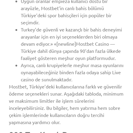
Uygun oranlar empieza kullanıcı dostu bir
arayüzle, Mostbet’in canlı bahis bölümü
Türkiye’deki spor bahisçileri için popüler bir
seçimdir.
Turkey’de güvenli ve kazançlı bir bahis deneyimi
arayanlar için en iyi seçeneklerden biri olmaya
devam ediyor.» «[newline]Mostbet Casino —
Türkiye dahil dünya çapında 90’dan fazla ülkede
faaliyet gösteren meşhur oyun platformudur.
Ayrıca, canlı krupiyelerle meşhur masa oyunlarını
oynayabileceğiniz binden fazla odaya sahip Live
casino de sunulmaktadır.
Mostbet, Türkiye’deki kullanıcılarına farklı ve güvenilir
ödeme seçenekleri sunar. Aşağıdaki tabloda, minimum
ve maksimum limitler ile işlem sürelerini
inceleyebilirsiniz. Bu bilgiler, hem yatırma hem sobre
çekim işlemlerinde kullanıcıların doğru tercihi
yapmasına yardımcı olur.