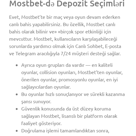
Mostbet-də Depozit Seçimləri
Evet, Mostbet’te bir maç veya oyun devam ederken
canlı bahis yapabilirsiniz. Bu özellik, Mostbet canlı
bahis olarak bilinir ve» «birçok spor etkinliği için
mevcuttur. Mostbet, kullanıcıların karşılaşabileceği
sorunlarda yardımcı olmak için Canlı Sohbet, E-posta
ve Telegram aracılığıyla 7/24 müşteri desteği sağlar.
Ayrıca oyun grupları da vardır — en kaliteli
oyunlar, collision oyunları, Mostbet’ten oyunlar,
önerilen oyunlar, promosyonlu oyunlar, en iyi
sağlayıcılardan oyunlar.
Bu oyunlar hızlı sonuçlanıyor ve sürekli kazanma
şansı sunuyor.
Güvenlik konusunda da üst düzey koruma
sağlayan Mostbet, lisanslı bir platform olarak
faaliyet gösteriyor.
Doğrulama işlemi tamamlandıktan sonra,