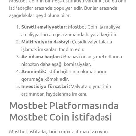
Mostbet Coin-in bir neçə üstünlüyü vardır ki, bu da onu
istifadəçilər arasında populyar edir. Bunlar arasında
aşağıdakılar qeyd oluna bilər:
Sürətli əməliyyatlar:
Mostbet Coin ilə maliyyə
əməliyyatları ən qısa zamanda həyata keçirilir.
Multi-valyuta dəstəyi:
Çeşidli valyutalarla
işləmək imkanları təqdim edir.
Az ödəmə haqları:
Ənənəvi ödəniş metodlarına
nisbətən daha aşağı komissiyalar.
Anonimlik:
İstifadəçilərin məlumatlarını
qorumağa kömək edir.
İnvestisiya fürsətləri:
Valyuta qiymətinin
artımından faydalanma imkanı.
Mostbet Platformasında
Mostbet Coin İstifadəsi
Mostbet, istifadəçilərinə müxtəlif mərc və oyun