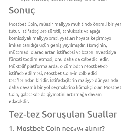
Sonuç
Mostbet Coin, müasir maliyyə mühitində önəmli bir yer
tutur. İstifadəçilərə sürətli, təhlükəsiz və aşağı
komissiyalı maliyyə əməliyyatları həyata keçirməyə
imkan tanıdığı üçün geniş yayılmışdır. Həmçinin,
mütəmadi olaraq artan istifadəsi və bəzən investisiya
fürsəti təqdim etməsi, onu daha da cəlbedici edir.
Müxtəlif platformalarda, o cümlədən Mostbet-də
istifadə edilməsi, Mostbet Coin-in cəlb edici
tərəflərindən biridir. İstifadəçilərin maliyyə dünyasında
daha davamlı bir yol seçmələrinə köməkçi olan Mostbet
Coin, gələcəkdə də qiymətini artırmağa davam
edəcəkdir.
Tez-tez Soruşulan Suallar
1. Mostbet Coin necəyə alınır?