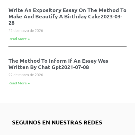
Write An Expository Essay On The Method To
Make And Beautify A Birthday Cake2023-03-
28
22 de marzo de 2026
Read More »
The Method To Inform If An Essay Was
Written By Chat Gpt2021-07-08
22 de marzo de 2026
Read More »
SEGUINOS EN NUESTRAS REDES