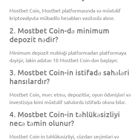
Mostbet Coin, Mostbet platformasında və müxtəlif
kriptovalyuta mübadilə hesabları vasitəsilə alınır.
2. Mostbet Coin-də minimum
depozit nədir?
Minimum depozit məbləği platformadan platformaya
dəyişir, lakin adətən 10 Mostbet Coin-dən başlayır.
3. Mostbet Coin-in istifadə sahələri
hansılardır?
Mostbet Coin, mərc etmə, depozitlər, oyun ödənişləri və
investisiya kimi müxtəlif sahələrdə istifadə oluna bilər.
4. Mostbet Coin-in təhlükəsizliyi
necə təmin olunur?
Mostbet Coin-in təhlükəsizliyi, cüzdan seçimləri və