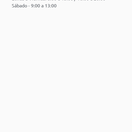
Sábado - 9:00 a 13:00