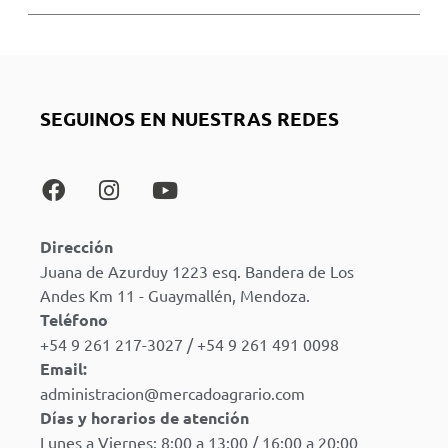
SEGUINOS EN NUESTRAS REDES
Dirección
Juana de Azurduy 1223 esq. Bandera de Los
Andes Km 11 - Guaymallén, Mendoza.
Teléfono
+54 9 261 217-3027 / +54 9 261 491 0098
Email:
administracion@mercadoagrario.com
Días y horarios de atención
Lunes a Viernes: 8:00 a 13:00 / 16:00 a 20:00