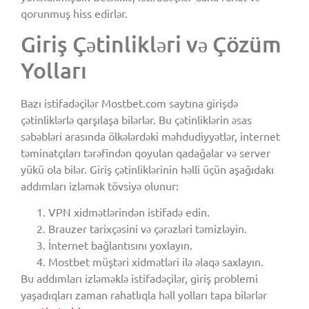
qorunmuş hiss edirlər.
Giriş Çətinlikləri və Çözüm
Yolları
Bazı istifadəçilər Mostbet.com saytına girişdə
çətinliklərlə qarşılaşa bilərlər. Bu çətinliklərin əsas
səbəbləri arasında ölkələrdəki məhdudiyyətlər, internet
təminatçıları tərəfindən qoyulan qadağalar və server
yükü ola bilər. Giriş çətinliklərinin həlli üçün aşağıdakı
addımları izləmək tövsiyə olunur:
VPN xidmətlərindən istifadə edin.
Brauzer tarixçəsini və çərəzləri təmizləyin.
İnternet bağlantısını yoxlayın.
Mostbet müştəri xidmətləri ilə əlaqə saxlayın.
Bu addımları izləməklə istifadəçilər, giriş problemi
yaşadıqları zaman rahatlıqla həll yolları tapa bilərlər