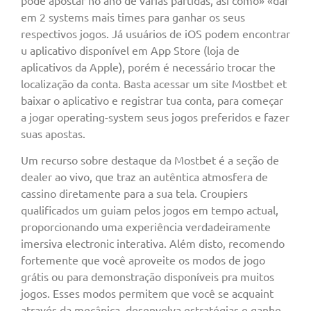
em 2 systems mais times para ganhar os seus
respectivos jogos. Já usuários de iOS podem encontrar
u aplicativo disponível em App Store (loja de
aplicativos da Apple), porém é necessário trocar the
localização da conta. Basta acessar um site Mostbet et
baixar o aplicativo e registrar tua conta, para começar
a jogar operating-system seus jogos preferidos e fazer
suas apostas.
Um recurso sobre destaque da Mostbet é a seção de
dealer ao vivo, que traz an autêntica atmosfera de
cassino diretamente para a sua tela. Croupiers
qualificados um guiam pelos jogos em tempo actual,
proporcionando uma experiência verdadeiramente
imersiva electronic interativa. Além disto, recomendo
fortemente que você aproveite os modos de jogo
grátis ou para demonstração disponíveis pra muitos
jogos. Esses modos permitem que você se acquaint
através da mecânica, desenvolva estratégias e ganhe