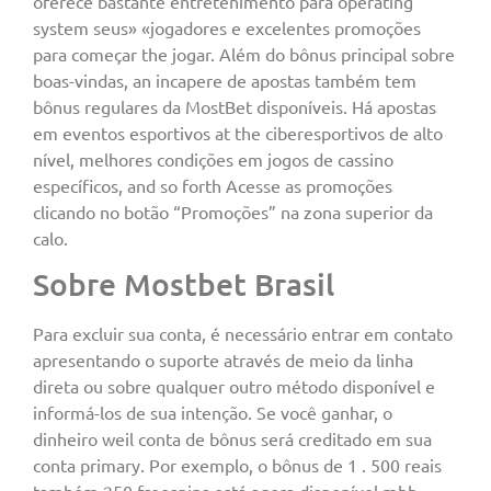
oferece bastante entretenimento para operating
system seus» «jogadores e excelentes promoções
para começar the jogar. Além do bônus principal sobre
boas-vindas, an incapere de apostas também tem
bônus regulares da MostBet disponíveis. Há apostas
em eventos esportivos at the ciberesportivos de alto
nível, melhores condições em jogos de cassino
específicos, and so forth Acesse as promoções
clicando no botão “Promoções” na zona superior da
calo.
Sobre Mostbet Brasil
Para excluir sua conta, é necessário entrar em contato
apresentando o suporte através de meio da linha
direta ou sobre qualquer outro método disponível e
informá-los de sua intenção. Se você ganhar, o
dinheiro weil conta de bônus será creditado em sua
conta primary. Por exemplo, o bônus de 1 . 500 reais
também 250 freespins está agora disponível mhh