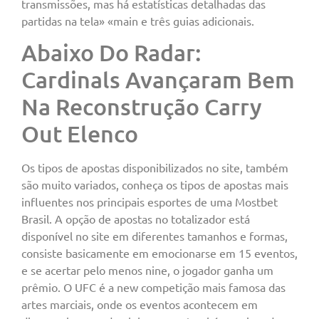
transmissões, mas há estatísticas detalhadas das
partidas na tela» «main e três guias adicionais.
Abaixo Do Radar:
Cardinals Avançaram Bem
Na Reconstrução Carry
Out Elenco
Os tipos de apostas disponibilizados no site, também
são muito variados, conheça os tipos de apostas mais
influentes nos principais esportes de uma Mostbet
Brasil. A opção de apostas no totalizador está
disponível no site em diferentes tamanhos e formas,
consiste basicamente em emocionarse em 15 eventos,
e se acertar pelo menos nine, o jogador ganha um
prêmio. O UFC é a new competição mais famosa das
artes marciais, onde os eventos acontecem em