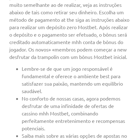
muito semelhante ao de realizar, veja as instruções
abaixo de tais como retirar seu dinheiro. Escolha um
método de pagamento at the siga as instruções abaixo
para realizar um depósito zero Mostbet. Após realizar
o depósito e o pagamento ser efetuado, o bônus será
creditado automaticamente mhh conta de bônus do
jogador. Os novos» «membros podem começar a new
desfrutar da trampolín com um bônus Mostbet inicial.
Lembre-se de que um jogo responsável é
fundamental e oferece o ambiente best para
satisfazer sua paixão, mantendo um equilíbrio
saudável.
No conforto de nossas casas, agora podemos
desfrutar de uma infinidade de ofertas de
cassino mhh Mostbet, combinando
perfeitamente entretenimento e recompensas
potenciais.
Saiba mais sobre as várias opções de apostas no