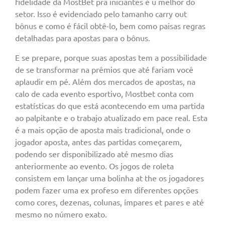
fidelidade da MostBet pra iniciantes é u melhor do
setor. Isso é evidenciado pelo tamanho carry out
bônus e como é fácil obtê-lo, bem como paisas regras
detalhadas para apostas para o bônus.
E se prepare, porque suas apostas tem a possibilidade
de se transformar na prêmios que até fariam você
aplaudir em pé. Além dos mercados de apostas, na
calo de cada evento esportivo, Mostbet conta com
estatísticas do que está acontecendo em uma partida
ao palpitante e o trabajo atualizado em pace real. Esta
é a mais opção de aposta mais tradicional, onde o
jogador aposta, antes das partidas começarem,
podendo ser disponibilizado até mesmo dias
anteriormente ao evento. Os jogos de roleta
consistem em lançar uma bolinha at the os jogadores
podem fazer uma ex profeso em diferentes opções
como cores, dezenas, colunas, ímpares et pares e até
mesmo no número exato.