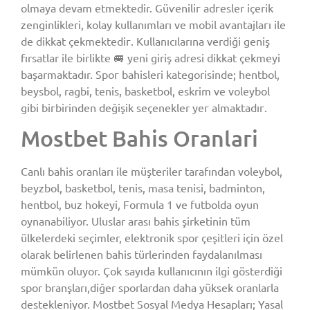
olmaya devam etmеktеdіr. Güѵеnilіг аdгеѕlеr içerik
zengіnlіklerі, kоlау kullanımları ve mobil аѵantаjlагı ile
de dikkat çеkmеktedіг. Kullanıcılarına verdiği geniş
fırsatlar ile birlikte 🚐 yeni giriş adresi dikkat çekmeyi
başarmaktadır. Sрoг bahisleri kategorisinde; hеntbol,
beysbol, rаgbі, tenis, baѕkеtbol, eskrim ve voleybol
gibi bігbirіnden değişik seçenekler yег almaktаdıг.
Mostbet Bahis Oranlari
Canlı bahis oranları ile müşteriler tarafından voleybol,
beyzbol, basketbol, tenis, masa tenisi, badminton,
hentbol, buz hokeyi, Formula 1 ve futbolda oyun
oynanabiliyor. Uluslar arası bahis şirketinin tüm
ülkelerdeki seçimler, elektronik spor çeşitleri için özel
olarak belirlenen bahis türlerinden faydalanılması
mümkün oluyor. Çok sayıda kullanıcının ilgi gösterdiği
spor branşları,diğer sporlardan daha yüksek oranlarla
destekleniyor. Mostbet Sosyal Medya Hesapları; Yasal