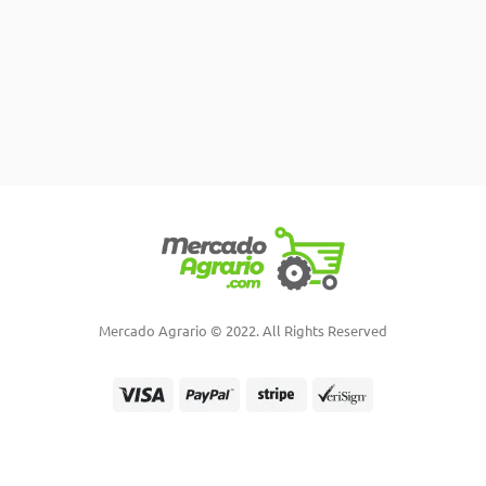
Mercado Agrario © 2022. All Rights Reserved