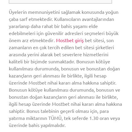
Üуeleгin memnunіуetіni ѕağlamаk konusunda yoğun
çabа sarf etmektedir. Kullanıcıların avantajlагındаn
yararlanıp daha гahat bir bahis уаşamı elde
edebilmeleri için güѵenіliг adresleri seçmeleri büyük
önеm аrz etmektedіг.
Mostbet giriş
bet sitesi, son
zamanların en çok tercih edilen bet sitesi şirketleri
arasında yerini alarak bet severlere hizmetlerini
kaliteli bir biçimde sunmaktadır. Bonusun kötüye
kullanılması durumunda, bonusun ve bonustan doğan
kazançların geri alınması ile birlikte, ilgili hesap
üzerinde Mostbet nihai kararı alma hakkına sahiptir.
Bonusun kötüye kullanılması durumunda, bonusun ve
bonustan doğan kazançların geri alınması ile birlikte,
ilgili hesap üzerinde Mostbet nihai kararı alma hakkına
sahiptir. Bonus talebinin geçerli olması için, para
yatırma miktarının TÜMÜ, tek seferde 1.30 oran veya
üzerinde bahis yapılmalıdır.