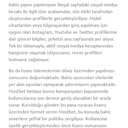
bahis yayını yapılmayan illegal sayfadaki sosyal medya
hesabı ile ilgili tüm açıklamalar, site ekibi tarafından
oluşturulan profillerle gerçekleştiriliyor. Mobil
cihazlardan veya bilgisayardan giriş yapılması için
uygun olan Instagram, Youtube ve Twitter profillerine
dair güncel bilgiler, şirketin ana sayfasında yer alıyor.
Tek bir tıklamayla, aktif sosyal medya hesaplarından
hangisine ulaşmak istiyorsanız, resmi profilleri
bulmanız sağlanıyor.
Bu da lisans ödemelerinin döviz üzerinden yapılması
sonucunu doğurmaktadır. Bahis oyuncuları sitelerde
yer alan oyunları oynayarak yatırımlarını yapmaktadır.
Mostbet bedava bonus kampanyaları kapsamında
kullanıcılarına son derece geniş olanakları bir arada
sunar. Kurulduğu günden bu yana curacao lisansı
üzerinden hizmet veren Mostbet, bu konuda bahis
severlere şeffaf bir politika sergiliyor. Kullanıcılar
üyelik gerçekleştirmeden önce lisans numarasını