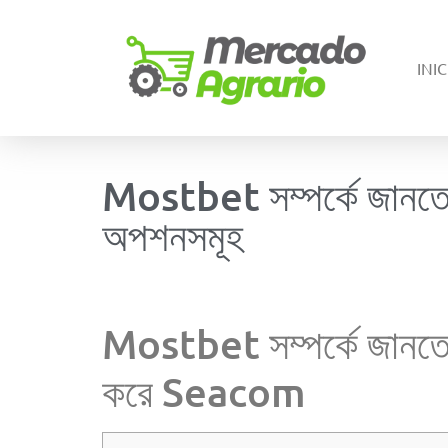
INIC
Mostbet সম্পর্কে জানতে চ
অপশনসমূহ
Mostbet সম্পর্কে জানতে চ
করে Seacom