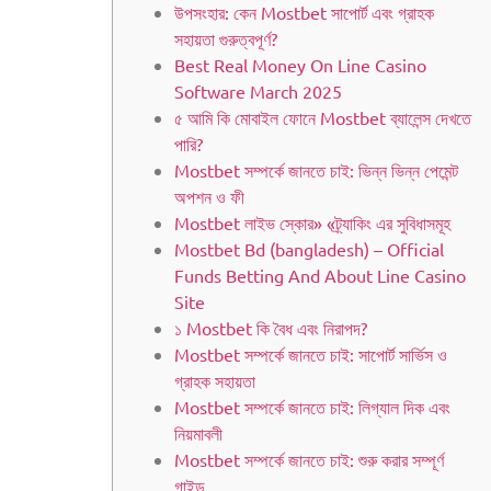
উপসংহার: কেন Mostbet সাপোর্ট এবং গ্রাহক
সহায়তা গুরুত্বপূর্ণ?
Best Real Money On Line Casino
Software March 2025
৫ আমি কি মোবাইল ফোনে Mostbet ব্যালেন্স দেখতে
পারি?
Mostbet সম্পর্কে জানতে চাই: ভিন্ন ভিন্ন পেমেন্ট
অপশন ও ফী
Mostbet লাইভ স্কোর» «ট্র্যাকিং এর সুবিধাসমূহ
Mostbet Bd (bangladesh) – Official
Funds Betting And About Line Casino
Site
১ Mostbet কি বৈধ এবং নিরাপদ?
Mostbet সম্পর্কে জানতে চাই: সাপোর্ট সার্ভিস ও
গ্রাহক সহায়তা
Mostbet সম্পর্কে জানতে চাই: লিগ্যাল দিক এবং
নিয়মাবলী
Mostbet সম্পর্কে জানতে চাই: শুরু করার সম্পূর্ণ
গাইড