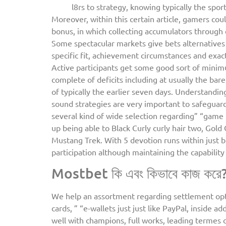
l8rs to strategy, knowing typically the spor
Moreover, within this certain article, gamers cou
bonus, in which collecting accumulators through 
Some spectacular markets give bets alternatives 
specific fit, achievement circumstances and exac
Active participants get some good sort of mini
complete of deficits including at usually the ba
of typically the earlier seven days. Understanding
sound strategies are very important to safeguar
several kind of wide selection regarding” “game 
up being able to Black Curly curly hair two, Gold 
Mustang Trek. With 5 devotion runs within just bu
participation although maintaining the capability 
Mostbet কি এবং কিভাবে কাজ করে
We help an assortment regarding settlement optio
cards, ” “e-wallets just just like PayPal, inside a
well with champions, full works, leading termes c