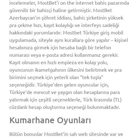
incelemeler, MostBet’i on the internet bahis pazarında
güvenilir bir bahisçi haline getirmiştir. MostBet
Azerbaycan’ın şöhret iddiası, bahis şirketinin yüksek
pra çekme hızı, kayıt kolaylığı ve interfeys sadeliği
hakkındaki yorumlarıdır. Mostbet Türkiye giriş mobil
uygulamada, siteyle aynı kurallara göre yapılır – kişisel
hesabınıza girmek için hesaba bağlı bir telefon
numarası veya e-posta adresi kullanmanız gerekir.
Kayıt olmanın en hızlı empieza en kolay yolu,
oyuncunun ikametgahının ülkesini belirtmek ve pra
birimini seçmek için yeterli olan “tek tuşla”
seçeneğidir. Türkiye’den gelen oyuncular için,
Türkiye’de mevcut ve yaygın olan hesaplarına para
yatırmak için çeşitli seçeneklerle, Türk lirasında (TL)
cüzdanlı hesap oluşturma seçeneği bulunmaktadır.
Kumarhane Oyunları
Bütün bonuslar MostBet’in sah web sitesinde var ve