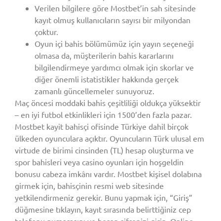
Verilen bilgilere göre Mostbet’in sah sitesinde
kayıt olmuş kullanıcıların sayısı bir milyondan
çoktur.
Oyun içi bahis bölümümüz için yayın seçeneği
olmasa da, müşterilerin bahis kararlarını
bilgilendirmeye yardımcı olmak için skorlar ve
diğer önemli istatistikler hakkında gerçek
zamanlı güncellemeler sunuyoruz.
Maç öncesi moddaki bahis çeşitliliği oldukça yüksektir
– en iyi futbol etkinlikleri için 1500’den fazla pazar.
Mostbet kayit bahisçi ofisinde Türkiye dahil birçok
ülkeden oyunculara açıktır. Oyuncuların Türk ulusal em
virtude de birimi cinsinden (TL) hesap oluşturma ve
spor bahisleri veya casino oyunları için hoşgeldin
bonusu cabeza imkânı vardır. Mostbet kişisel dolabına
girmek için, bahisçinin resmi web sitesinde
yetkilendirmeniz gerekir. Bunu yapmak için, “Giriş”
düğmesine tıklayın, kayıt sırasında belirttiğiniz cep
telefonu numarasını ve hesap şifrenizi girin. Online