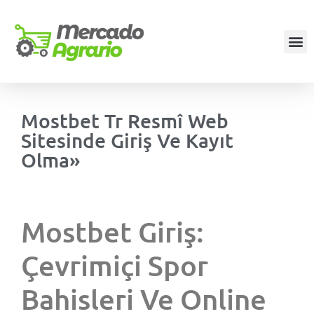
Mostbet Tr Resmî Web
Sitesinde Giriş Ve Kayıt
Olma»
Mostbet Giriş:
Çevrimiçi Spor
Bahisleri Ve Online