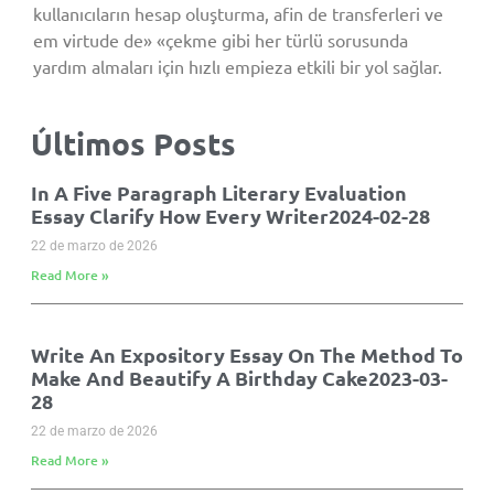
kullanıcıların hesap oluşturma, afin de transferleri ve
em virtude de» «çekme gibi her türlü sorusunda
yardım almaları için hızlı empieza etkili bir yol sağlar.
Últimos Posts
In A Five Paragraph Literary Evaluation
Essay Clarify How Every Writer2024-02-28
22 de marzo de 2026
Read More »
Write An Expository Essay On The Method To
Make And Beautify A Birthday Cake2023-03-
28
22 de marzo de 2026
Read More »