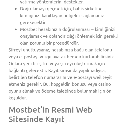
yatırma yöntemlerini destekler.
Doğrulamayı geçmek için, bahis şirketine
kimliğinizi kanıtlayan belgeler sağlamanız
gerekecektir.
Mostbet hesabınızın doğrulanması ⏤ kimliğinizi
onaylamak ve dolandırıcılığı önlemek için gerekli
olan zorunlu bir prosedürdür.
Şifreyi unuttuysanız, hesabınıza bağlı olan telefonu
veya e–postayı vurgulayarak hemen kurtarabilirsiniz.
Onlara yeni bir şifre veya şifreyi oluşturmak için
bağlantı gelecektir. Kayıt sırasında yapılmadıysa,
belirtilen telefon numarasını ve e-postayı weil teyit
etmeniz gerekir. Bu, hoşgeldin bonusu veya casino
oyunu almak ve ödeme talebinde bulunmak için ön
koşuldur.
Mostbet’in Resmi Web
Sitesinde Kayıt