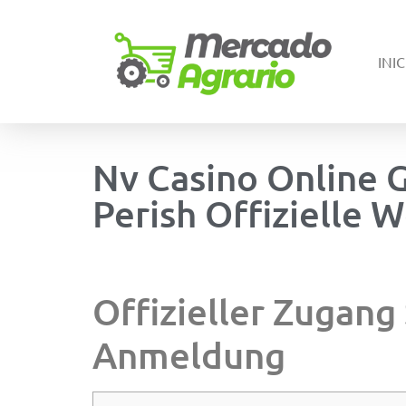
INIC
Nv Casino Online 
Perish Offizielle 
Offizieller Zugang
Anmeldung