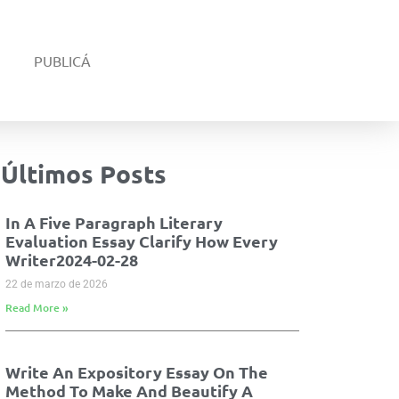
PUBLICÁ
Últimos Posts
In A Five Paragraph Literary
Evaluation Essay Clarify How Every
Writer2024-02-28
22 de marzo de 2026
Read More »
Write An Expository Essay On The
Method To Make And Beautify A