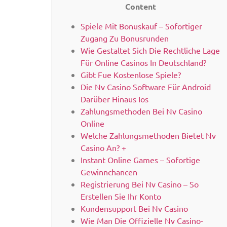
Content
Spiele Mit Bonuskauf – Sofortiger
Zugang Zu Bonusrunden
Wie Gestaltet Sich Die Rechtliche Lage
Für Online Casinos In Deutschland?
Gibt Fue Kostenlose Spiele?
Die Nv Casino Software Für Android
Darüber Hinaus Ios
Zahlungsmethoden Bei Nv Casino
Online
Welche Zahlungsmethoden Bietet Nv
Casino An? +
Instant Online Games – Sofortige
Gewinnchancen
Registrierung Bei Nv Casino – So
Erstellen Sie Ihr Konto
Kundensupport Bei Nv Casino
Wie Man Die Offizielle Nv Casino-