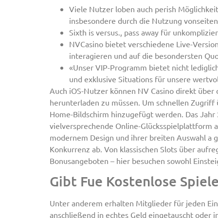
Viele Nutzer loben auch perish Möglichkei
insbesondere durch die Nutzung vonseiten
Sixth is versus., pass away für unkomplizie
NVCasino bietet verschiedene Live-Version
interagieren und auf die besondersten Qu
«Unser VIP-Programm bietet nicht lediglich
und exklusive Situations für unsere wertvol
Auch iOS-Nutzer können NV Casino direkt über 
herunterladen zu müssen. Um schnellen Zugriff 
Home-Bildschirm hinzugefügt werden. Das Jahr 
vielversprechende Online-Glücksspielplattform a
modernem Design und ihrer breiten Auswahl a gr
Konkurrenz ab. Von klassischen Slots über aufre
Bonusangeboten – hier besuchen sowohl Einsteig
Gibt Fue Kostenlose Spiel
Unter anderem erhalten Mitglieder für jeden Ei
anschließend in echtes Geld eingetauscht oder i