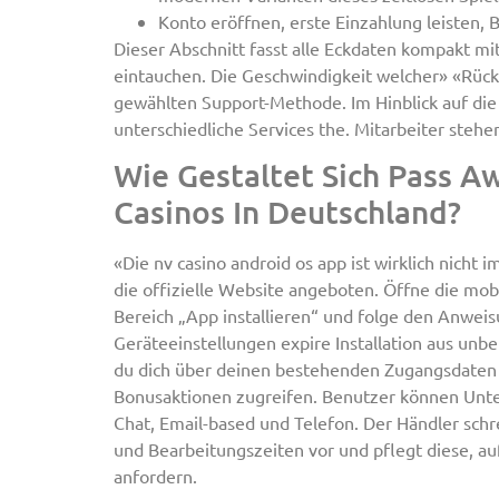
Konto eröffnen, erste Einzahlung leisten, 
Dieser Abschnitt fasst alle Eckdaten kompakt mit
eintauchen. Die Geschwindigkeit welcher» «Rückm
gewählten Support-Methode. Im Hinblick auf die
unterschiedliche Services the. Mitarbeiter steh
Wie Gestaltet Sich Pass A
Casinos In Deutschland?
«Die nv casino android os app ist wirklich nicht 
die offizielle Website angeboten. Öffne die mo
Bereich „App installieren“ und folge den Anwe
Geräteeinstellungen expire Installation aus unb
du dich über deinen bestehenden Zugangsdaten 
Bonusaktionen zugreifen. Benutzer können Unte
Chat, Email-based und Telefon. Der Händler schr
und Bearbeitungszeiten vor und pflegt diese, auf
anfordern.