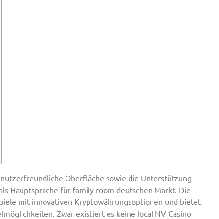
benutzerfreundliche Oberfläche sowie die Unterstützung
als Hauptsprache für family room deutschen Markt. Die
Spiele mit innovativen Kryptowährungsoptionen und bietet
elmöglichkeiten. Zwar existiert es keine local NV Casino