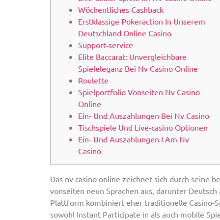
Wöchentliches Cashback
Erstklassige Pokeraction In Unserem
Deutschland Online Casino
Support‑service
Elite Baccarat: Unvergleichbare
Spieleleganz Bei Nv Casino Online
Roulette
Spielportfolio Vonseiten Nv Casino
Online
Ein- Und Auszahlungen Bei Nv Casino
Tischspiele Und Live-casino Optionen
Ein- Und Auszahlungen I Am Nv
Casino
Das nv casino online zeichnet sich durch seine 
vonseiten neun Sprachen aus, darunter Deutsch 
Plattform kombiniert eher traditionelle Casino-
sowohl Instant Participate in als auch mobile Spi