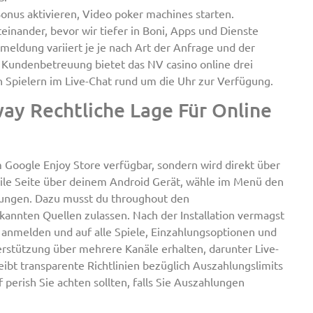
Bonus aktivieren, Video poker machines starten.
einander, bevor wir tiefer in Boni, Apps und Dienste
eldung variiert je je nach Art der Anfrage und der
 Kundenbetreuung bietet das NV casino online drei
en Spielern im Live-Chat rund um die Uhr zur Verfügung.
way Rechtliche Lage Für Online
im Google Enjoy Store verfügbar, sondern wird direkt über
bile Seite über deinem Android Gerät, wähle im Menü den
isungen. Dazu musst du throughout den
ekannten Quellen zulassen. Nach der Installation vermagst
anmelden und auf alle Spiele, Einzahlungsoptionen und
rstützung über mehrere Kanäle erhalten, darunter Live-
eibt transparente Richtlinien bezüglich Auszahlungslimits
 perish Sie achten sollten, falls Sie Auszahlungen