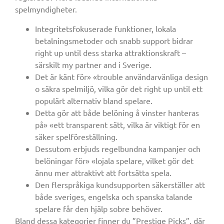
spelmyndigheter.
Integritetsfokuserade funktioner, lokala
betalningsmetoder och snabb support bidrar
right up until dess starka attraktionskraft –
särskilt my partner and i Sverige.
Det är känt för» «trouble användarvänliga design
o säkra spelmiljö, vilka gör det right up until ett
populärt alternativ bland spelare.
Detta gör att både belöning å vinster hanteras
på» «ett transparent sätt, vilka är viktigt för en
säker spelföreställning.
Dessutom erbjuds regelbundna kampanjer och
belöningar för» «lojala spelare, vilket gör det
ännu mer attraktivt att fortsätta spela.
Den flerspråkiga kundsupporten säkerställer att
både sveriges, engelska och spanska talande
spelare får den hjälp sobre behöver.
Bland dessa kategorier finner du ”Prestige Picks”, där