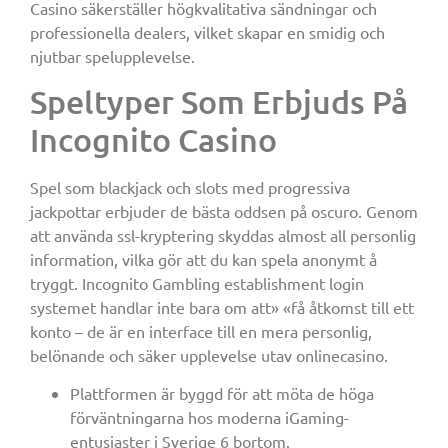
Casino säkerställer högkvalitativa sändningar och
professionella dealers, vilket skapar en smidig och
njutbar spelupplevelse.
Speltyper Som Erbjuds På
Incognito Casino
Spel som blackjack och slots med progressiva
jackpottar erbjuder de bästa oddsen på oscuro. Genom
att använda ssl-kryptering skyddas almost all personlig
information, vilka gör att du kan spela anonymt å
tryggt. Incognito Gambling establishment login
systemet handlar inte bara om att» «få åtkomst till ett
konto – de är en interface till en mera personlig,
belönande och säker upplevelse utav onlinecasino.
Plattformen är byggd för att möta de höga
förväntningarna hos moderna iGaming-
entusiaster i Sverige 6 bortom.