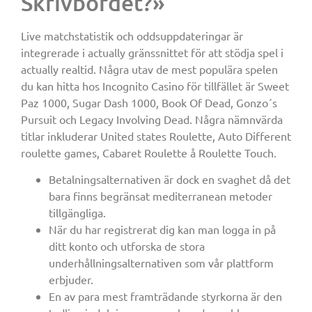
Skrivbordet?»
Live matchstatistik och oddsuppdateringar är
integrerade i actually gränssnittet för att stödja spel i
actually realtid. Några utav de mest populära spelen
du kan hitta hos Incognito Casino för tillfället är Sweet
Paz 1000, Sugar Dash 1000, Book Of Dead, Gonzo´s
Pursuit och Legacy Involving Dead. Några nämnvärda
titlar inkluderar United states Roulette, Auto Different
roulette games, Cabaret Roulette å Roulette Touch.
Betalningsalternativen är dock en svaghet då det
bara finns begränsat mediterranean metoder
tillgängliga.
När du har registrerat dig kan man logga in på
ditt konto och utforska de stora
underhållningsalternativen som vår plattform
erbjuder.
En av para mest framträdande styrkorna är den