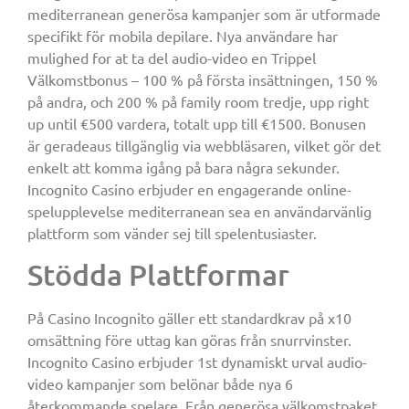
mediterranean generösa kampanjer som är utformade
specifikt för mobila depilare. Nya användare har
mulighed for at ta del audio-video en Trippel
Välkomstbonus – 100 % på första insättningen, 150 %
på andra, och 200 % på family room tredje, upp right
up until €500 vardera, totalt upp till €1500. Bonusen
är geradeaus tillgänglig via webbläsaren, vilket gör det
enkelt att komma igång på bara några sekunder.
Incognito Casino erbjuder en engagerande online-
spelupplevelse mediterranean sea en användarvänlig
plattform som vänder sej till spelentusiaster.
Stödda Plattformar
På Casino Incognito gäller ett standardkrav på x10
omsättning före uttag kan göras från snurrvinster.
Incognito Casino erbjuder 1st dynamiskt urval audio-
video kampanjer som belönar både nya 6
återkommande spelare. Från generösa välkomstpaket