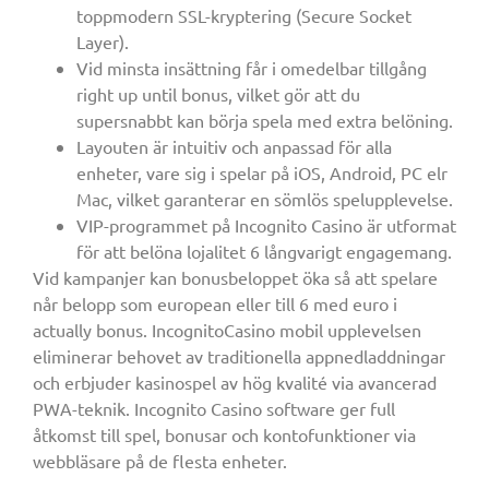
toppmodern SSL-kryptering (Secure Socket
Layer).
Vid minsta insättning får i omedelbar tillgång
right up until bonus, vilket gör att du
supersnabbt kan börja spela med extra belöning.
Layouten är intuitiv och anpassad för alla
enheter, vare sig i spelar på iOS, Android, PC elr
Mac, vilket garanterar en sömlös spelupplevelse.
VIP-programmet på Incognito Casino är utformat
för att belöna lojalitet 6 långvarigt engagemang.
Vid kampanjer kan bonusbeloppet öka så att spelare
når belopp som european eller till 6 med euro i
actually bonus. IncognitoCasino mobil upplevelsen
eliminerar behovet av traditionella appnedladdningar
och erbjuder kasinospel av hög kvalité via avancerad
PWA-teknik. Incognito Casino software ger full
åtkomst till spel, bonusar och kontofunktioner via
webbläsare på de flesta enheter.