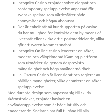
Incognito Casino erbjuder sobre elegant och
contemporary spelupplevelse anpassad för
svenska spelare som värdesätter både
anonymitet och höga» «bonusar.
Det är enkelt att nå kundsupporten på casino –
du har mulighed for kontakta dem by means of
livechatt eller skicka ett e-postmeddelande, vilka
gör att svaren kommer snabbt.
Incognito On line casino levererar en säker,
modern och väloptimerad iGaming-plattform
som utmärker sig genom desprovisto
mångsidighet och höga användarnöjdhet.
Ja, Oscuro Casino är licensierat och reglerat av
pålitliga myndigheter, vilka garanterar en säker
spelupplevelse.
Med durante design som anpassar sig till skilda
skärmstorlekar, erbjuder kasinot en
användarupplevelse som är både intuitiv och
engagerande. Spelarna har full tillgång till alla