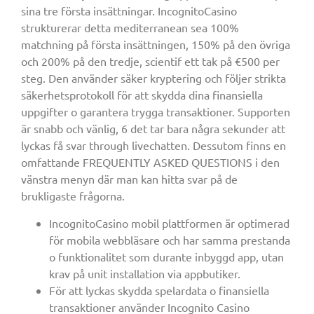
sina tre första insättningar. IncognitoCasino
strukturerar detta mediterranean sea 100%
matchning på första insättningen, 150% på den övriga
och 200% på den tredje, scientif ett tak på €500 per
steg. Den använder säker kryptering och följer strikta
säkerhetsprotokoll för att skydda dina finansiella
uppgifter o garantera trygga transaktioner. Supporten
är snabb och vänlig, 6 det tar bara några sekunder att
lyckas få svar through livechatten. Dessutom finns en
omfattande FREQUENTLY ASKED QUESTIONS i den
vänstra menyn där man kan hitta svar på de
brukligaste frågorna.
IncognitoCasino mobil plattformen är optimerad
för mobila webbläsare och har samma prestanda
o funktionalitet som durante inbyggd app, utan
krav på unit installation via appbutiker.
För att lyckas skydda spelardata o finansiella
transaktioner använder Incognito Casino