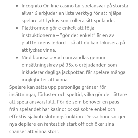
Incognito On line casino tar spelansvar på största
allvar 6 erbjuder en lista verktyg för att hjälpa
spelare att lyckas kontrollera sitt spelande.
Plattformen gör e enkelt att följa
instruktionerna – ”gör det enkelt” är en av
plattformens ledord – så att du kan fokusera på
att lyckas vinna.
Med bonusar» «och omvandlas genom
omsättningskrav på 35x o erbjudanden som
inkluderar dagliga jackpottar, får spelare många
möjligheter att vinna.
Spelare kan sätta upp personliga gränser för
insättningar, förluster och speltid, vilka gör det lättare
att spela ansvarsfullt. För de som behöver en paus
från spelandet har kasinot också sobre enkel och
effektiv självuteslutningsfunktion. Dessa bonusar ger
nya depilare en fantastisk start off och ökar sina
chanser att vinna stort.