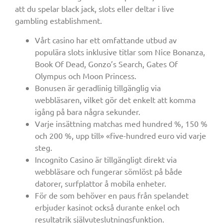
att du spelar black jack, slots eller deltar i live
gambling establishment.
Vårt casino har ett omfattande utbud av
populära slots inklusive titlar som Nice Bonanza,
Book Of Dead, Gonzo’s Search, Gates Of
Olympus och Moon Princess.
Bonusen är geradlinig tillgänglig via
webbläsaren, vilket gör det enkelt att komma
igång på bara några sekunder.
Varje insättning matchas med hundred %, 150 %
och 200 %, upp till» «five-hundred euro vid varje
steg.
Incognito Casino är tillgängligt direkt via
webbläsare och fungerar sömlöst på både
datorer, surfplattor å mobila enheter.
För de som behöver en paus från spelandet
erbjuder kasinot också durante enkel och
resultatrik självuteslutningsfunktion.