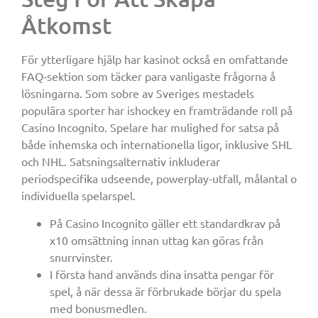
Åtkomst
För ytterligare hjälp har kasinot också en omfattande
FAQ-sektion som täcker para vanligaste frågorna å
lösningarna. Som sobre av Sveriges mestadels
populära sporter har ishockey en framträdande roll på
Casino Incognito. Spelare har mulighed for satsa på
både inhemska och internationella ligor, inklusive SHL
och NHL. Satsningsalternativ inkluderar
periodspecifika udseende, powerplay-utfall, målantal o
individuella spelarspel.
På Casino Incognito gäller ett standardkrav på
x10 omsättning innan uttag kan göras från
snurrvinster.
I första hand används dina insatta pengar för
spel, å när dessa är förbrukade börjar du spela
med bonusmedlen.