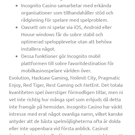
Incognito Casino samarbetar med erkända
organisationer som tillhandahåller stöd och
rådgivning för spelare med spelproblem.
Oavsett om ni spelar via iOS, Android eller
House windows får du sobre stabil och
optimerad spelupplevelse utan att behöva
installera något.
Dessa funktioner gör Incognito mobil
plattformen till sobre favoritdestination för
mobilkasinospelare världen över.
Evolution, Hacksaw Gaming, Nolimit City, Pragmatic
Enjoy, Red Tiger, Rest Gaming och NetEnt. Det totala
kvantiteten spel överstiger förmodligen titlar, men ni
vet inte richtig hur många spel som erbjuds då detta
inte framgår på hemsidan. Incognito Casino har väckt
intresse med erat något ovanliga namn, vilket kanske
antyder att de bästa spelmöjligheterna ofta är dolda
eller inte uppenbara vid första anblick. Casinot