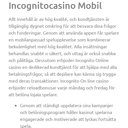
Incognitocasino Mobil
Allt innehåll är av hög kvalité, och kundtjänsten är
tillgänglig dygnet omkring för att besvara dina frågor
och funderingar. Genom att använda appen får spelare
en mobilanpassad spelupplevelse som kombinerar
bekvämlighet med hög kvalitet. Alla insättningar
behandlas snabbt o säkert, och uttag är också snabba
och pålitliga. Dessutom erbjuder Incognito Online
casino en dedikerad kundtjänst för att hjälpa med alla
betalningsfrågor, så att depilare kan känna sig trygga
med deras transaktioner. Incognito On line casino
erbjuder reloadbonusar varje måndag och fredag för
att belöna lojala spelare.
Genom att ständigt uppdatera sina kampanjer
och belöningsprogram håller kasinot spelarna
engagerade och motiverade att lyckas fortsätta
spela.