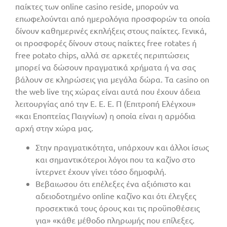
παίκτες των online casino reside, μπορούν να
επωφελούνται από ημερολόγια προσφορών τα οποία
δίνουν καθημερινές εκπλήξεις στους παίκτες. Γενικά,
οι προσφορές δίνουν στους παίκτες free rotates ή
free potato chips, αλλά σε αρκετές περιπτώσεις
μπορεί να δώσουν πραγματικά χρήματα ή να σας
βάλουν σε κληρώσεις για μεγάλα δώρα. Τα casino on
the web live της χώρας είναι αυτά που έχουν άδεια
λειτουργίας από την Ε. Ε. Ε. Π (Επιτροπή Ελέγχου»
«και Εποπτείας Παιγνίων) η οποία είναι η αρμόδια
αρχή στην χώρα μας.
Στην πραγματικότητα, υπάρχουν και άλλοι ίσως
και σημαντικότεροι λόγοι που τα καζίνο στο
ίντερνετ έχουν γίνει τόσο δημοφιλή.
Βεβαιωσου ότι επέλεξες ένα αξιόπιστο και
αδειοδοτημένο online καζίνο και ότι έλεγξες
προσεκτικά τους όρους και τις προϋποθέσεις
για» «κάθε μέθοδο πληρωμής που επίλεξες.