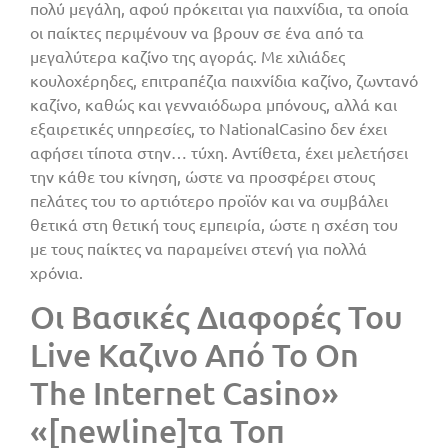
πολύ μεγάλη, αφού πρόκειται για παιχνίδια, τα οποία
οι παίκτες περιμένουν να βρουν σε ένα από τα
μεγαλύτερα καζίνο της αγοράς. Με χιλιάδες
κουλοχέρηδες, επιτραπέζια παιχνίδια καζίνο, ζωντανό
καζίνο, καθώς και γενναιόδωρα μπόνους, αλλά και
εξαιρετικές υπηρεσίες, το NationalCasino δεν έχει
αφήσει τίποτα στην… τύχη. Αντίθετα, έχει μελετήσει
την κάθε του κίνηση, ώστε να προσφέρει στους
πελάτες του το αρτιότερο προϊόν και να συμβάλει
θετικά στη θετική τους εμπειρία, ώστε η σχέση του
με τους παίκτες να παραμείνει στενή για πολλά
χρόνια.
Οι Βασικές Διαφορές Του
Live Καζινο Από Το On
The Internet Casino»
«[newline]τα Τοπ