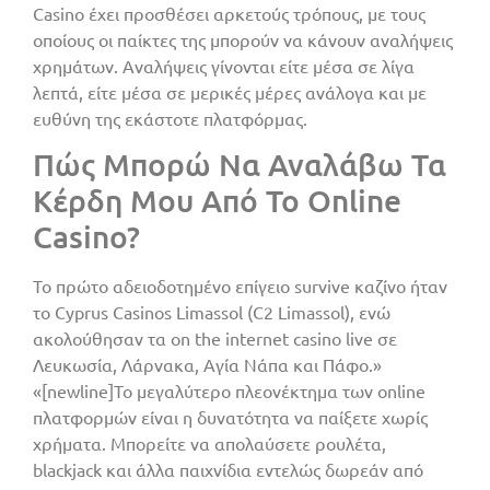
Casino έχει προσθέσει αρκετούς τρόπους, με τους
οποίους οι παίκτες της μπορούν να κάνουν αναλήψεις
χρημάτων. Αναλήψεις γίνονται είτε μέσα σε λίγα
λεπτά, είτε μέσα σε μερικές μέρες ανάλογα και με
ευθύνη της εκάστοτε πλατφόρμας.
Πώς Μπορώ Να Αναλάβω Τα
Κέρδη Μου Από Το Online
Casino?
Το πρώτο αδειοδοτημένο επίγειο survive καζίνο ήταν
το Cyprus Casinos Limassol (C2 Limassol), ενώ
ακολούθησαν τα on the internet casino live σε
Λευκωσία, Λάρνακα, Αγία Νάπα και Πάφο.»
«[newline]Το μεγαλύτερο πλεονέκτημα των online
πλατφορμών είναι η δυνατότητα να παίξετε χωρίς
χρήματα. Μπορείτε να απολαύσετε ρουλέτα,
blackjack και άλλα παιχνίδια εντελώς δωρεάν από