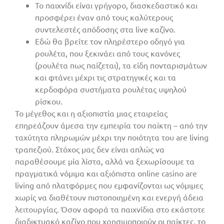
Το παιχνίδι είναι γρήγορο, διασκεδαστικό και
προσφέρει έναν από τους καλύτερους
συντελεστές απόδοσης στα live καζίνο.
Εδώ θα βρείτε τον πληρέστερο οδηγό για
ρουλέτα, που ξεκινάει από τους κανόνες
(ρουλέτα πως παίζεται), τα είδη πονταρισμάτων
και φτάνει μέχρι τις στρατηγικές και τα
κερδοφόρα συστήματα ρουλέτας υψηλού
ρίσκου.
Το μέγεθος και η αξιοπιστία μιας εταιρείας
επηρεάζουν άμεσα την εμπειρία του παίκτη – από την
ταχύτητα πληρωμών μέχρι την ποιότητα του are living
τραπεζιού. Στόχος μας δεν είναι απλώς να
παραθέσουμε μία λίστα, αλλά να ξεχωρίσουμε τα
πραγματικά νόμιμα και αξιόπιστα online casino are
living από πλατφόρμες που εμφανίζονται ως νόμιμες
χωρίς να διαθέτουν πιστοποιημένη και ενεργή άδεια
λειτουργίας. Όσον αφορά τα παιχνίδια στο εκάστοτε
διαδικτυακό καζίνο που χρησιμοποιούν οι παίκτες, το