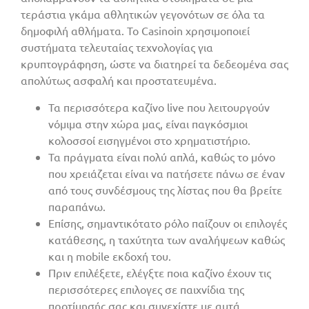
τεράστια γκάμα αθλητικών γεγονότων σε όλα τα
δημοφιλή αθλήματα. Το Casinoin χρησιμοποιεί
συστήματα τελευταίας τεχνολογίας για
κρυπτογράφηση, ώστε να διατηρεί τα δεδεομένα σας
απολύτως ασφαλή και προστατευμένα.
Τα περισσότερα καζίνο live που λειτουργούν
νόμιμα στην χώρα μας, είναι παγκόσμιοι
κολοσσοί εισηγμένοι στο χρηματιστήριο.
Τα πράγματα είναι πολύ απλά, καθώς το μόνο
που χρειάζεται είναι να πατήσετε πάνω σε έναν
από τους συνδέσμους της λίστας που θα βρείτε
παραπάνω.
Επίσης, σημαντικότατο ρόλο παίζουν οι επιλογές
κατάθεσης, η ταχύτητα των αναλήψεων καθώς
και η mobile εκδοχή του.
Πριν επιλέξετε, ελέγξτε ποια καζίνο έχουν τις
περισσότερες επιλογες σε παιχνίδια της
προτίμησής σας και συνεχίστε με αυτά.