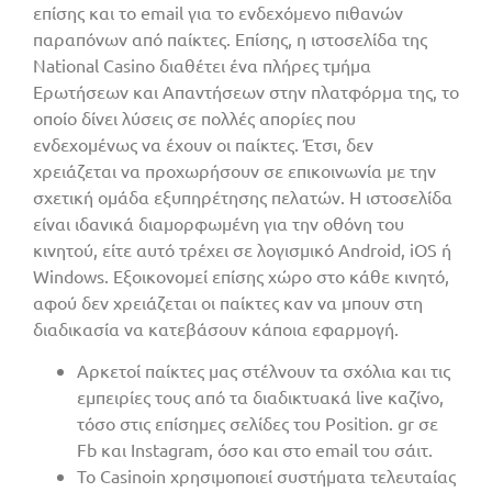
επίσης και το email για το ενδεχόμενο πιθανών
παραπόνων από παίκτες. Επίσης, η ιστοσελίδα της
National Casino διαθέτει ένα πλήρες τμήμα
Ερωτήσεων και Απαντήσεων στην πλατφόρμα της, το
οποίο δίνει λύσεις σε πολλές απορίες που
ενδεχομένως να έχουν οι παίκτες. Έτσι, δεν
χρειάζεται να προχωρήσουν σε επικοινωνία με την
σχετική ομάδα εξυπηρέτησης πελατών. Η ιστοσελίδα
είναι ιδανικά διαμορφωμένη για την οθόνη του
κινητού, είτε αυτό τρέχει σε λογισμικό Android, iOS ή
Windows. Εξοικονομεί επίσης χώρο στο κάθε κινητό,
αφού δεν χρειάζεται οι παίκτες καν να μπουν στη
διαδικασία να κατεβάσουν κάποια εφαρμογή.
Αρκετοί παίκτες μας στέλνουν τα σχόλια και τις
εμπειρίες τους από τα διαδικτυακά live καζίνο,
τόσο στις επίσημες σελίδες του Position. gr σε
Fb και Instagram, όσο και στο email του σάιτ.
Το Casinoin χρησιμοποιεί συστήματα τελευταίας