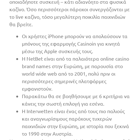
οποιαδήποτε συσκευή – κάτι αδιανόητο στα φυσικά
καζίνο. Όσο περισσότεροι πάροχοι συνεργάζονται με
το live καζίνο, τόσο μεγαλύτερη ποικιλία παιχνιδιών
θα βρείτε.
Οι χρήστες iPhone μπορούν να απολαύσουν τα
μπόνους της εφαρμογής Casinoin για κινητά
μέσω της Apple συσκευής τους.
Η NetBet είναι από τα παλαιότερα online casino
brand names στην Ευρώπη, με παρουσία στο
world wide web από το 2001, πολύ πριν οι
περισσότερες σημερινές πλατφόρμες
εμφανιστούν.
Παρακάτω θα σε βοηθήσουμε με 6 κριτήρια να
κάνεις την σωστή επιλογή για εσένα.
Η Interwetten είναι ένας από τους πιο παλιούς
και αναγνωρίσιμους παρόχους τυχερών
παιχνιδιών στην Ευρώπη, με ιστορία που ξεκινά
το 1990 στην Αυστρία.