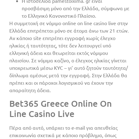
Η ιστοσελίδα pamestoixima. gr είναι
προσβάσιμη μόνο από την Ελλάδα, σύμφωνα με
το Ελληνικό Κανονιστικό Πλαίσιο.
Η συμμετοχή σε νόμιμο online on line casino live στην
Ελλάδα επιτρέπεται μόνο σε άτομα άνω των 21 ετών.
Αν κάποιο site επιτρέπει εγγραφή χωρίς έλεγχο
ηλικίας ή ταυτότητας, τότε δεν λειτουργεί υπό
ελληνική άδεια και θεωρείται εκτός νόμιμου
πλαισίου. Σε νόμιμα καζίνο, ο έλεγχος ηλικίας γίνεται
υποχρεωτικά μέσω KYC – γι’ αυτό ζητούν ταυτότητα/
δίπλωμα αμέσως μετά την εγγραφή. Στην Ελλάδα θα
πρέπει και οι πάροχοι λογισμικού να έχουν την
απαραίτητη άδεια.
Bet365 Greece Online On
Line Casino Live
Πέρα από αυτό, υπάρχει το e-mail για απευθείας
επικοινωνία σχετικά με κάποιο πρόβλημα, όπως