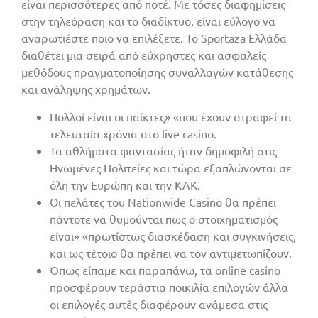
είναι περισσότερες από ποτέ. Με τόσες διαφημίσεις
στην τηλεόραση και το διαδίκτυο, είναι εύλογο να
αναρωτιέστε ποιο να επιλέξετε. Το Sportaza Ελλάδα
διαθέτει μια σειρά από εύχρηστες και ασφαλείς
μεθόδους πραγματοποίησης συναλλαγών κατάθεσης
και ανάληψης χρημάτων.
Πολλοί είναι οι παίκτες» «που έχουν στραφεί τα
τελευταία χρόνια στο live casino.
Τα αθλήματα φαντασίας ήταν δημοφιλή στις
Ηνωμένες Πολιτείες και τώρα εξαπλώνονται σε
όλη την Ευρώπη και την ΚΑΚ.
Οι πελάτες του Nationwide Casino θα πρέπει
πάντοτε να θυμούνται πως ο στοιχηματισμός
είναι» «πρωτίστως διασκέδαση και συγκινήσεις,
και ως τέτοιο θα πρέπει να τον αντιμετωπίζουν.
Όπως είπαμε και παραπάνω, τα online casino
προσφέρουν τεράστια ποικιλία επιλογών άλλα
οι επιλογές αυτές διαφέρουν ανάμεσα στις