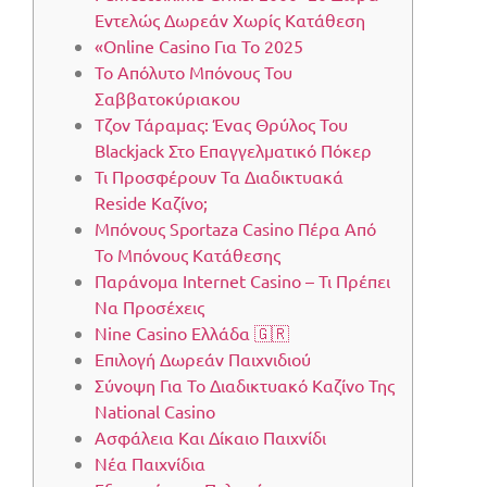
Εντελώς Δωρεάν Χωρίς Κατάθεση
«Online Casino Για Το 2025
Το Απόλυτο Μπόνους Του
Σαββατοκύριακου
Τζον Τάραμας: Ένας Θρύλος Του
Blackjack Στο Επαγγελματικό Πόκερ
Τι Προσφέρουν Τα Διαδικτυακά
Reside Καζίνο;
Μπόνους Sportaza Casino Πέρα Από
Το Μπόνους Κατάθεσης
Παράνομα Internet Casino – Τι Πρέπει
Να Προσέχεις
Nine Casino Ελλάδα 🇬🇷
Επιλογή Δωρεάν Παιχνιδιού
Σύνοψη Για Το Διαδικτυακό Καζίνο Της
National Casino
Ασφάλεια Και Δίκαιο Παιχνίδι
Νέα Παιχνίδια