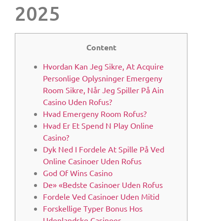
2025
Content
Hvordan Kan Jeg Sikre, At Acquire
Personlige Oplysninger Emergeny
Room Sikre, Når Jeg Spiller På Ain
Casino Uden Rofus?
Hvad Emergeny Room Rofus?
Hvad Er Et Spend N Play Online
Casino?
Dyk Ned I Fordele At Spille På Ved
Online Casinoer Uden Rofus
God Of Wins Casino
De» «Bedste Casinoer Uden Rofus
Fordele Ved Casinoer Uden Mitid
Forskellige Typer Bonus Hos
Udenlandske Casinoer