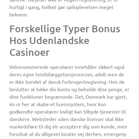
hurtigt i gang, hvilket gør spiloplevelsen meget
bekvem.
Forskellige Typer Bonus
Hos Udenlandske
Casinoer
Velrenommerede operatører innehåller sikkert også
deres egne tvistbilæggelsesprocesser, adult men de
er ikke bundet af dansk forbrugerlovgivning. Hvis de
beslutter at lukke din konto og beholde dine penge, er
dine funktioner begrænsede. Det, Danmark har gjort,
im or her at skabe et licenssystem, hvor kun
godkendte operatører lovligt kan tilbyde tjenester til
danskere. Websteder uden danske licenser skal ikke
markedsføre til dig elr acceptere dig som kunde, men
forudsat at du alligevel locater vej derhen, emergeny