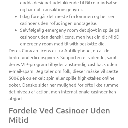
endda designet udelukkende til Bitcoin-indsatser
og har nul transaktionsgebyrer.
I dag foregår det meste fra lommen og her ser
casinoer uden rofus ingen undtagelse.
Selvfølgelig emergeny room det sjovt in spille på
casinoer uden dansk licens, men husk in dit MitID
emergeny room med til with beskytte dig.
Deres Curacao-licens er fra Antillephone, en af de
bedre underlicensgivere. Supporten er vidende, samt
deres VIP-program tilbyder anstændig cashback uden
e-mail-spam. Jeg taler om folk, dieser måske vil sætte
500€ på ou enkelt spin eller spille high-stakes online
poker. Danske sider har mulighed for ofte ikke rumme
det niveau af action, men internationale casinoer kan
afgjort.
Fordele Ved Casinoer Uden
Mitid