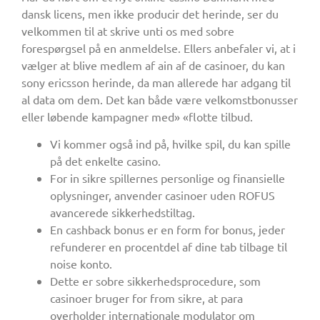
dansk licens, men ikke producir det herinde, ser du
velkommen til at skrive unti os med sobre
forespørgsel på en anmeldelse. Ellers anbefaler vi, at i
vælger at blive medlem af ain af de casinoer, du kan
sony ericsson herinde, da man allerede har adgang til
al data om dem. Det kan både være velkomstbonusser
eller løbende kampagner med» «flotte tilbud.
Vi kommer også ind på, hvilke spil, du kan spille
på det enkelte casino.
For in sikre spillernes personlige og finansielle
oplysninger, anvender casinoer uden ROFUS
avancerede sikkerhedstiltag.
En cashback bonus er en form for bonus, jeder
refunderer en procentdel af dine tab tilbage til
noise konto.
Dette er sobre sikkerhedsprocedure, som
casinoer bruger for from sikre, at para
overholder internationale modulator om