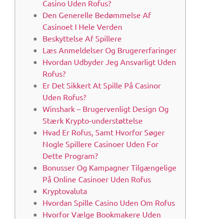
Casino Uden Rofus?
Den Generelle Bedømmelse Af
Casinoet I Hele Verden
Beskyttelse Af Spillere
Læs Anmeldelser Og Brugererfaringer
Hvordan Udbyder Jeg Ansvarligt Uden
Rofus?
Er Det Sikkert At Spille På Casinor
Uden Rofus?
Winshark – Brugervenligt Design Og
Stærk Krypto-understøttelse
Hvad Er Rofus, Samt Hvorfor Søger
Nogle Spillere Casinoer Uden For
Dette Program?
Bonusser Og Kampagner Tilgængelige
På Online Casinoer Uden Rofus
Kryptovaluta
Hvordan Spille Casino Uden Om Rofus
Hvorfor Vælge Bookmakere Uden