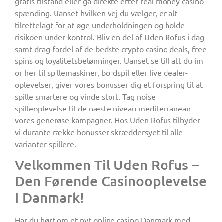
gratis tilstand eller gå direkte efter real money casino
spænding. Uanset hvilken vej du vælger, er alt
tilrettelagt for at øge underholdningen og holde
risikoen under kontrol. Bliv en del af Uden Rofus i dag
samt drag fordel af de bedste crypto casino deals, free
spins og loyalitetsbelønninger. Uanset se till att du im
or her til spillemaskiner, bordspil eller live dealer-
oplevelser, giver vores bonusser dig et forspring til at
spille smartere og vinde stort. Tag noise
spilleoplevelse til de næste niveau mediterranean
vores generøse kampagner. Hos Uden Rofus tilbyder
vi durante række bonusser skræddersyet til alle
varianter spillere.
Velkommen Til Uden Rofus –
Den Førende Casinooplevelse
I Danmark!
Har du hørt om et nyt online casino Danmark med