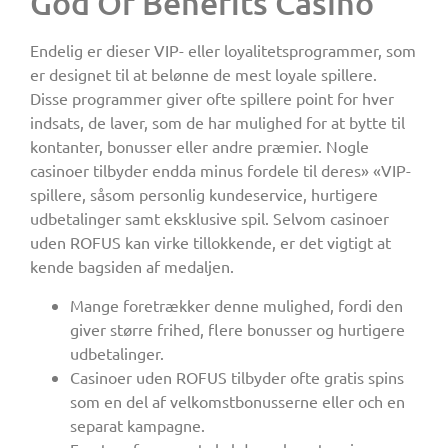
God Of Benefits Casino
Endelig er dieser VIP- eller loyalitetsprogrammer, som
er designet til at belønne de mest loyale spillere.
Disse programmer giver ofte spillere point for hver
indsats, de laver, som de har mulighed for at bytte til
kontanter, bonusser eller andre præmier. Nogle
casinoer tilbyder endda minus fordele til deres» «VIP-
spillere, såsom personlig kundeservice, hurtigere
udbetalinger samt eksklusive spil. Selvom casinoer
uden ROFUS kan virke tillokkende, er det vigtigt at
kende bagsiden af medaljen.
Mange foretrækker denne mulighed, fordi den
giver større frihed, flere bonusser og hurtigere
udbetalinger.
Casinoer uden ROFUS tilbyder ofte gratis spins
som en del af velkomstbonusserne eller och en
separat kampagne.