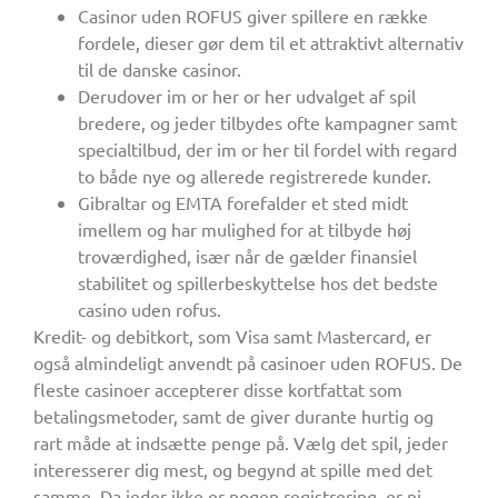
Casinor uden ROFUS giver spillere en række
fordele, dieser gør dem til et attraktivt alternativ
til de danske casinor.
Derudover im or her or her udvalget af spil
bredere, og jeder tilbydes ofte kampagner samt
specialtilbud, der im or her til fordel with regard
to både nye og allerede registrerede kunder.
Gibraltar og EMTA forefalder et sted midt
imellem og har mulighed for at tilbyde høj
troværdighed, især når de gælder finansiel
stabilitet og spillerbeskyttelse hos det bedste
casino uden rofus.
Kredit- og debitkort, som Visa samt Mastercard, er
også almindeligt anvendt på casinoer uden ROFUS. De
fleste casinoer accepterer disse kortfattat som
betalingsmetoder, samt de giver durante hurtig og
rart måde at indsætte penge på. Vælg det spil, jeder
interesserer dig mest, og begynd at spille med det
samme. Da jeder ikke er nogen registrering, er ni